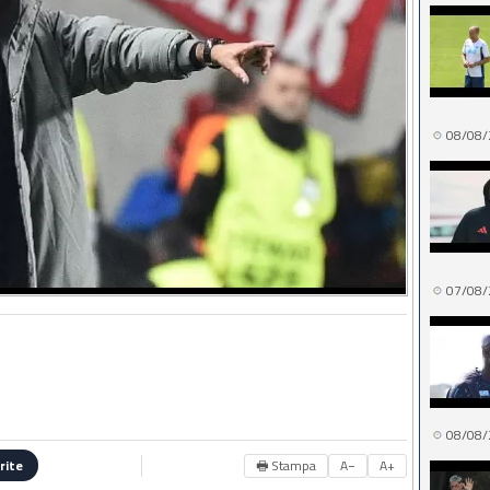
08/08/
07/08/
08/08/
🖶 Stampa
A−
A+
rite