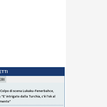
LETTI
ERI
Colpo di scena Lukaku-Fenerbahce,
"E' intrigato dalla Turchia, c'è l'ok al
imento"