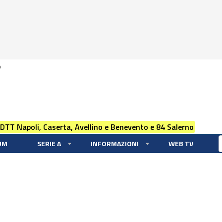
0
 DTT Napoli, Caserta, Avellino e Benevento e 84 Salerno
UM
SERIE A
INFORMAZIONI
WEB TV