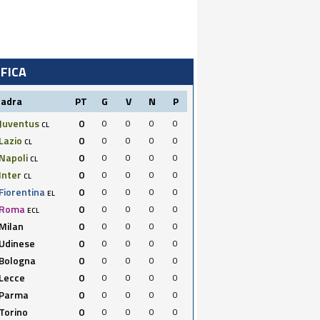
IFICA
uadra
PT
G
V
N
P
Juventus
0
0
0
0
0
CL
Lazio
0
0
0
0
0
CL
Napoli
0
0
0
0
0
CL
Inter
0
0
0
0
0
CL
Fiorentina
0
0
0
0
0
EL
Roma
0
0
0
0
0
ECL
Milan
0
0
0
0
0
Udinese
0
0
0
0
0
Bologna
0
0
0
0
0
Lecce
0
0
0
0
0
Parma
0
0
0
0
0
Torino
0
0
0
0
0