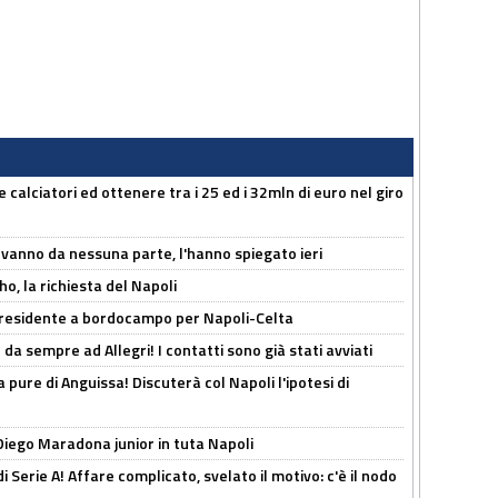
 calciatori ed ottenere tra i 25 ed i 32mln di euro nel giro
 vanno da nessuna parte, l'hanno spiegato ieri
o, la richiesta del Napoli
 Presidente a bordocampo per Napoli-Celta
da sempre ad Allegri! I contatti sono già stati avviati
a pure di Anguissa! Discuterà col Napoli l'ipotesi di
Diego Maradona junior in tuta Napoli
di Serie A! Affare complicato, svelato il motivo: c'è il nodo