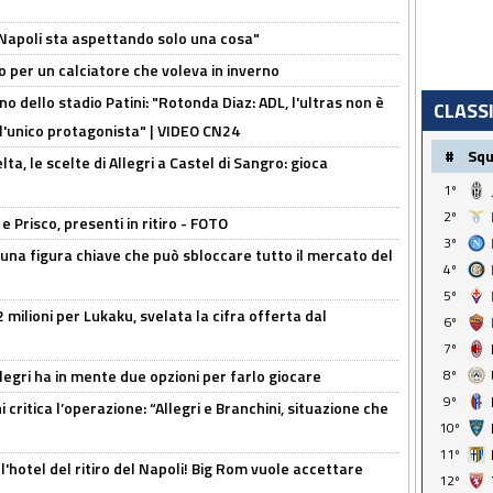
l Napoli sta aspettando solo una cosa"
ivo per un calciatore che voleva in inverno
no dello stadio Patini: "Rotonda Diaz: ADL, l'ultras non è
CLASS
 l'unico protagonista" | VIDEO CN24
#
Sq
lta, le scelte di Allegri a Castel di Sangro: gioca
1º
2º
e Prisco, presenti in ritiro - FOTO
3º
 una figura chiave che può sbloccare tutto il mercato del
4º
5º
 milioni per Lukaku, svelata la cifra offerta dal
6º
7º
llegri ha in mente due opzioni per farlo giocare
8º
9º
 critica l’operazione: “Allegri e Branchini, situazione che
10º
11º
l'hotel del ritiro del Napoli! Big Rom vuole accettare
12º