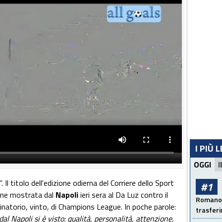
I PIÙ 
OGGI
I
". Il titolo dell'edizione odierna del Corriere dello Sport
#1
ione mostrata dal
Napoli
ieri sera al Da Luz contro il
Romano: 
minatorio, vinto, di Champions League. In poche parole:
trasfer
l Napoli si è visto: qualità, personalità, attenzione,