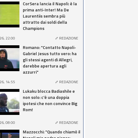
CorSera lancia il Napoli: è la
prima anti-Inter! Ma De
Laurentiis sembra più
attratto dai soldi della
Champions
26, 22:00
REDAZIONE
Romano: "Contatto Napoli-
Gabriel Jesus tutto vero: ha
gli stessi agenti di Allegri,
darebbe apertura agli
azzurri"
26, 14:55
REDAZIONE
Lukaku blocca Badiashile e
non solo: c'è una doppia
ipotesi che non convince Big
Rom!
26, 08:00
REDAZIONE
Mazzocchi: "Quando chiamò il
Napoli mio padre pianse: