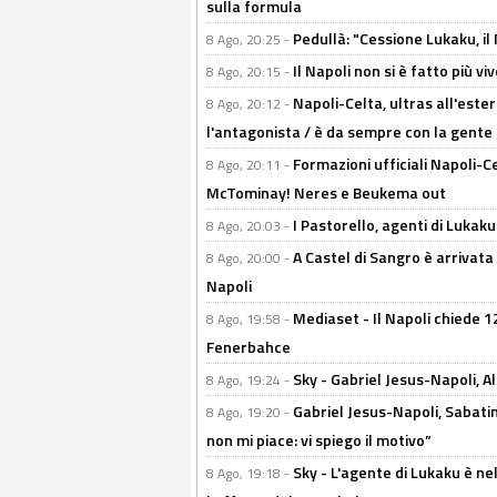
sulla formula
Pedullà: "Cessione Lukaku, i
8 Ago, 20:25 -
Il Napoli non si è fatto più v
8 Ago, 20:15 -
Napoli-Celta, ultras all'ester
8 Ago, 20:12 -
l'antagonista / è da sempre con la gente
Formazioni ufficiali Napoli-Ce
8 Ago, 20:11 -
McTominay! Neres e Beukema out
I Pastorello, agenti di Lukaku 
8 Ago, 20:03 -
A Castel di Sangro è arrivata
8 Ago, 20:00 -
Napoli
Mediaset - Il Napoli chiede 12
8 Ago, 19:58 -
Fenerbahce
Sky - Gabriel Jesus-Napoli, A
8 Ago, 19:24 -
Gabriel Jesus-Napoli, Sabatini
8 Ago, 19:20 -
non mi piace: vi spiego il motivo”
Sky - L'agente di Lukaku è nel
8 Ago, 19:18 -