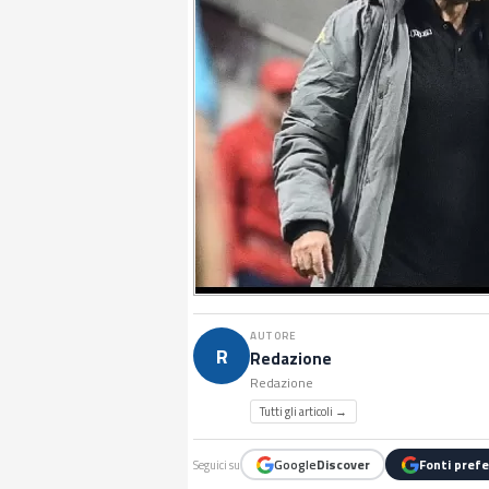
AUTORE
R
Redazione
Redazione
Tutti gli articoli →
Google
Discover
Fonti prefe
Seguici su