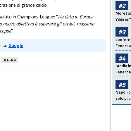
#2
trazione di grande calcio.
Moretto:
soluto in Champions League: "
Ha dato in Europa
Yildirim"
 suo nuovo obiettivo è superare gli ottavi, massimo
 coppa
".
#3
conferma
e su
Google
Fenerb
#4
BENFICA
"Addio i
Fenerba
#5
Napoli p
solo pr