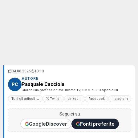
04.06.2026
13:13
AUTORE
Pasquale Cacciola
PC
Giornalista professionista. Inviato TV, SMM e SEO Specialist
Tutti gli articoli →
𝕏 Twitter
LinkedIn
Facebook
Instagram
Seguici su
Google
Discover
Fonti preferite