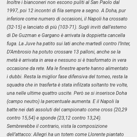
Inoltre i bianconeri non escono puliti al San Paolo dal
1997, poi 12 incontri di fila sempre a segno. A Doha, pur
inferiore come numero di occasioni, il Napoli ha crossato
(32-15) e lanciato di più (103-71). Sugli inviti dall’esterno
di De Guzman e Gargano è arrivata la doppietta cancella
fuga. La Juve ha patito sui lati anche martedì contro l’Inter,
D’Ambrosio ha potuto crossare 13 palloni, anche se la
metà è arrivata in area e nessuno si è trasformato in vera
occasione da rete. Ma le finestre aperte hanno alimentato
i dubbi. Resta la miglior fase difensiva del torneo, resta la
squadra che in trasferta è stata infilzata soltanto tre volte,
una nelle ultime quattro uscite. Però se si inserisce Doha
(campo neutro) la percentuale aumenta. E il Napoli la
batte nei dati assoluti del campionato come cross (20,29
contro 15,54) e sponde (23,12 contro 13,24).
Sembrerebbe il contrario, vista la composizione
dell’attacco: Allegri ha un totem come Llorente piantato