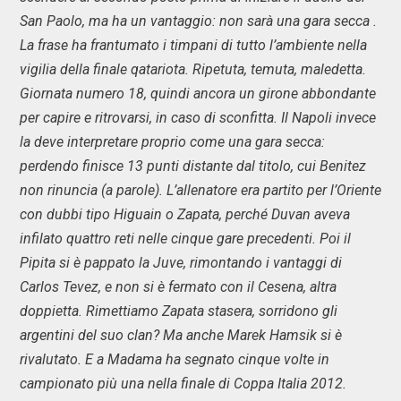
San Paolo, ma ha un vantaggio: non sarà una gara secca .
La frase ha frantumato i timpani di tutto l’ambiente nella
vigilia della finale qatariota. Ripetuta, temuta, maledetta.
Giornata numero 18, quindi ancora un girone abbondante
per capire e ritrovarsi, in caso di sconfitta. Il Napoli invece
la deve interpretare proprio come una gara secca:
perdendo finisce 13 punti distante dal titolo, cui Benitez
non rinuncia (a parole). L’allenatore era partito per l’Oriente
con dubbi tipo Higuain o Zapata, perché Duvan aveva
infilato quattro reti nelle cinque gare precedenti. Poi il
Pipita si è pappato la Juve, rimontando i vantaggi di
Carlos Tevez, e non si è fermato con il Cesena, altra
doppietta. Rimettiamo Zapata stasera, sorridono gli
argentini del suo clan? Ma anche Marek Hamsik si è
rivalutato. E a Madama ha segnato cinque volte in
campionato più una nella finale di Coppa Italia 2012.