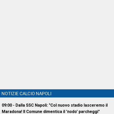
NOTIZIE CALCIO NAPOLI
09:00 - Dalla SSC Napoli: "Col nuovo stadio lasceremo il
Maradona! Il Comune dimentica il 'nodo' parcheggi"