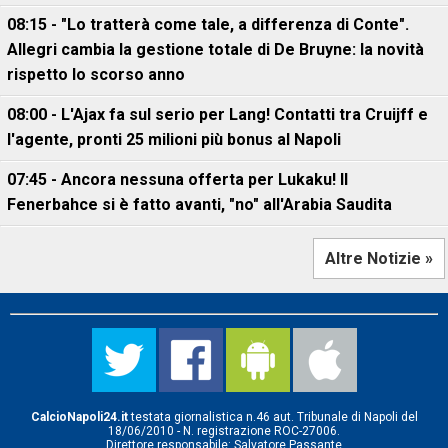
08:15 - "Lo tratterà come tale, a differenza di Conte".
Allegri cambia la gestione totale di De Bruyne: la novità
rispetto lo scorso anno
08:00 - L'Ajax fa sul serio per Lang! Contatti tra Cruijff e
l'agente, pronti 25 milioni più bonus al Napoli
07:45 - Ancora nessuna offerta per Lukaku! Il
Fenerbahce si è fatto avanti, "no" all'Arabia Saudita
Altre Notizie »
CalcioNapoli24.it
testata giornalistica n.46 aut. Tribunale di Napoli del
18/06/2010 - N. registrazione ROC-27006.
Direttore responsabile: Salvatore Passante