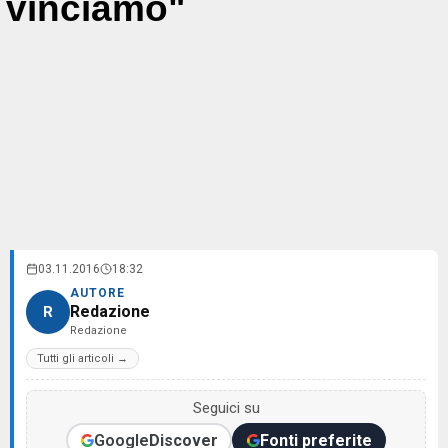
vinciamo"
03.11.2016
18:32
AUTORE
Redazione
R
Redazione
Tutti gli articoli →
Seguici su
Google
Discover
Fonti preferite