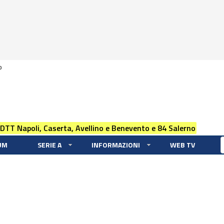
0
 DTT Napoli, Caserta, Avellino e Benevento e 84 Salerno
UM
SERIE A
INFORMAZIONI
WEB TV