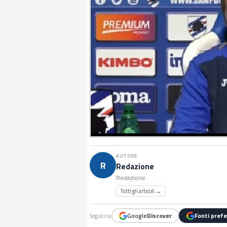
AUTORE
R
Redazione
Redazione
Tutti gli articoli →
Google
Discover
Fonti prefe
Seguici su