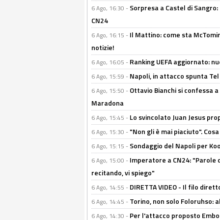
Sorpresa a Castel di Sangro:
6 Ago, 16:30 -
CN24
Il Mattino: come sta McTomi
6 Ago, 16:15 -
notizie!
Ranking UEFA aggiornato: nuov
6 Ago, 16:05 -
Napoli, in attacco spunta Tel
6 Ago, 15:59 -
Ottavio Bianchi si confessa a 
6 Ago, 15:50 -
Maradona
Lo svincolato Juan Jesus prop
6 Ago, 15:45 -
"Non gli è mai piaciuto". Cosa
6 Ago, 15:30 -
Sondaggio del Napoli per Koop
6 Ago, 15:15 -
Imperatore a CN24: "Parole d
6 Ago, 15:00 -
recitando, vi spiego"
DIRETTA VIDEO - Il filo dirett
6 Ago, 14:55 -
Torino, non solo Foloruhso: a
6 Ago, 14:45 -
Per l'attacco proposto Embolo
6 Ago, 14:30 -