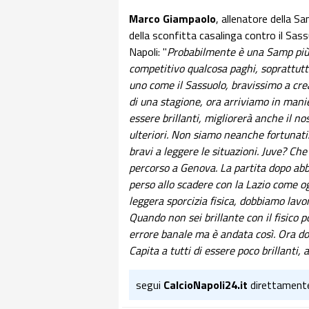
Marco Giampaolo
, allenatore della S
della sconfitta casalinga contro il Sas
Napoli: "
Probabilmente è una Samp più 
competitivo qualcosa paghi, soprattutt
uno come il Sassuolo, bravissimo a cr
di una stagione, ora arriviamo in mani
essere brillanti, migliorerà anche il no
ulteriori. Non siamo neanche fortunati
bravi a leggere le situazioni. Juve? Che
percorso a Genova. La partita dopo ab
perso allo scadere con la Lazio come og
leggera sporcizia fisica, dobbiamo lavo
Quando non sei brillante con il fisico p
errore banale ma è andata così. Ora do
Capita a tutti di essere poco brillanti,
segui
CalcioNapoli24.it
direttament