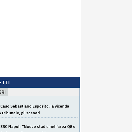
LETTI
ERI
Caso Sebastiano Esposito: la vicenda
n tribunale, gli scenari
SSC Napoli: "Nuovo stadio nell'area Q8 o