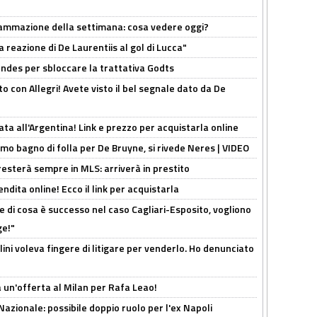
rammazione della settimana: cosa vedere oggi?
la reazione di De Laurentiis al gol di Lucca"
ndes per sbloccare la trattativa Godts
o con Allegri! Avete visto il bel segnale dato da De
ta all'Argentina! Link e prezzo per acquistarla online
rimo bagno di folla per De Bruyne, si rivede Neres | VIDEO
sterà sempre in MLS: arriverà in prestito
ndita online! Ecco il link per acquistarla
 di cosa è successo nel caso Cagliari-Esposito, vogliono
ge!"
lini voleva fingere di litigare per venderlo. Ho denunciato
 un'offerta al Milan per Rafa Leao!
Nazionale: possibile doppio ruolo per l'ex Napoli