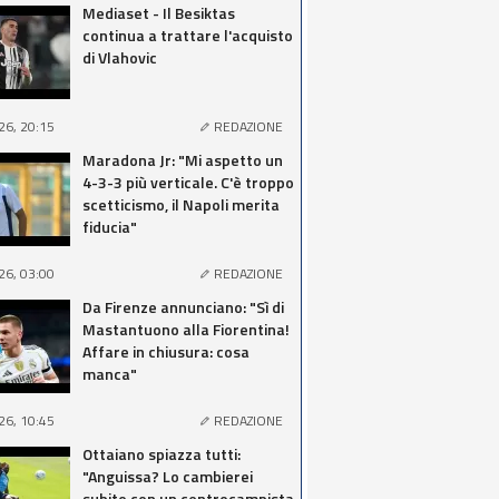
Mediaset - Il Besiktas
continua a trattare l'acquisto
di Vlahovic
26, 20:15
REDAZIONE
Maradona Jr: "Mi aspetto un
4-3-3 più verticale. C'è troppo
scetticismo, il Napoli merita
fiducia"
26, 03:00
REDAZIONE
Da Firenze annunciano: "Sì di
Mastantuono alla Fiorentina!
Affare in chiusura: cosa
manca"
26, 10:45
REDAZIONE
Ottaiano spiazza tutti:
"Anguissa? Lo cambierei
subito con un centrocampista