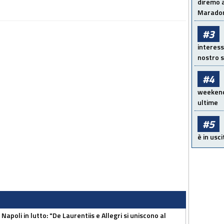
diremo a
Maradon
#3
interess
nostro s
#4
weekend!
ultime
#5
è in usci
apoli in lutto: "De Laurentiis e Allegri si uniscono al