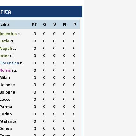
IFICA
uadra
PT
G
V
N
P
Juventus
0
0
0
0
0
CL
Lazio
0
0
0
0
0
CL
Napoli
0
0
0
0
0
CL
Inter
0
0
0
0
0
CL
Fiorentina
0
0
0
0
0
EL
Roma
0
0
0
0
0
ECL
Milan
0
0
0
0
0
Udinese
0
0
0
0
0
Bologna
0
0
0
0
0
Lecce
0
0
0
0
0
Parma
0
0
0
0
0
Torino
0
0
0
0
0
Atalanta
0
0
0
0
0
Genoa
0
0
0
0
0
Como
0
0
0
0
0