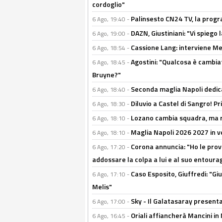
cordoglio"
Palinsesto CN24 TV, la prog
6 Ago, 19:40 -
DAZN, Giustiniani: "Vi spiego 
6 Ago, 19:00 -
Cassione Lang: interviene Me
6 Ago, 18:54 -
Agostini: "Qualcosa è cambiat
6 Ago, 18:45 -
Bruyne?"
Seconda maglia Napoli dedica
6 Ago, 18:40 -
Diluvio a Castel di Sangro! P
6 Ago, 18:30 -
Lozano cambia squadra, ma re
6 Ago, 18:10 -
Maglia Napoli 2026 2027 in ve
6 Ago, 18:10 -
Corona annuncia: "Ho le prove
6 Ago, 17:20 -
addossare la colpa a lui e al suo entoura
Caso Esposito, Giuffredi: "Giu
6 Ago, 17:10 -
Melis"
Sky - Il Galatasaray presenta
6 Ago, 17:00 -
Oriali affiancherà Mancini in 
6 Ago, 16:45 -