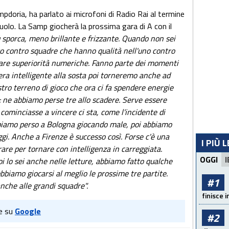
ampdoria, ha parlato ai microfoni di Radio Rai al termine
suolo. La Samp giocherà la prossima gara di A con il
sporca, meno brillante e frizzante. Quando non sei
o contro squadre che hanno qualità nell'uno contro
eare superiorità numeriche. Fanno parte dei momenti
era intelligente alla sosta poi torneremo anche ad
stro terreno di gioco che ora ci fa spendere energie
: ne abbiamo perse tre allo scadere. Serve essere
 cominciasse a vincere ci sta, come l'incidente di
biamo perso a Bologna giocando male, poi abbiamo
gi. Anche a Firenze è successo così. Forse c'è una
I PIÙ 
rare per tornare con intelligenza in carreggiata.
OGGI
I
oi lo sei anche nelle letture, abbiamo fatto qualche
bbiamo giocarsi al meglio le prossime tre partite.
#1
 anche alle grandi squadre".
finisce i
e su
Google
#2