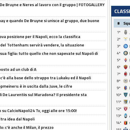
 De Bruyne e Neres al lavoro con il gruppo | FOTOGALLERY
CLASS
nay e quando De Bruyne si unisce al gruppo, due buone
#
Sq
1º
a posizione per il Napoli, ecco la classifica
2º
 del Tottenham: servirà vendere, la situazione
3º
sua figlia: tutto quello che non sapevate sul Napoli di
4º
5º
6º
osto ad un club di A
7º
 c'è alla base dello strappo tra Lukaku ed il Napoli
8º
meiners: è in uscita dalla Juve, le cifre
9º
i De Laurentiis sul Maradona? Il presidente sta
10º
11º
12º
o su CalcioNapoli24 Tv, oggi alle ore 15:00!
13º
ltra idea dal Napoli
14º
: c'è anche il Milan, il prezzo
15º