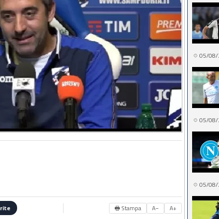
05/08/
05/08/
05/08/
🖶 Stampa
A−
A+
rite