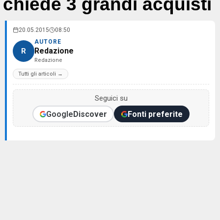
chiede 3 grandi acquisti
20.05.2015
08:50
AUTORE
Redazione
R
Redazione
Tutti gli articoli →
Seguici su
Google
Discover
Fonti preferite