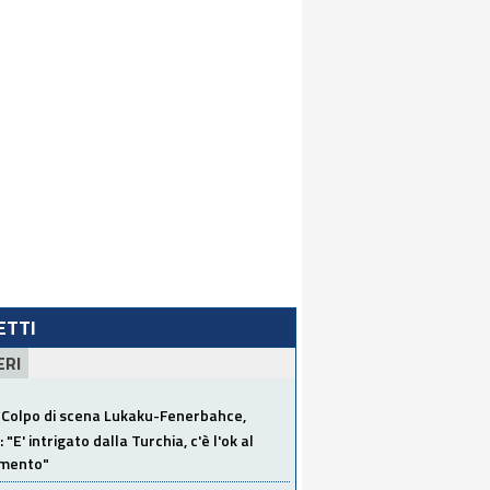
LETTI
ERI
Colpo di scena Lukaku-Fenerbahce,
"E' intrigato dalla Turchia, c'è l'ok al
imento"