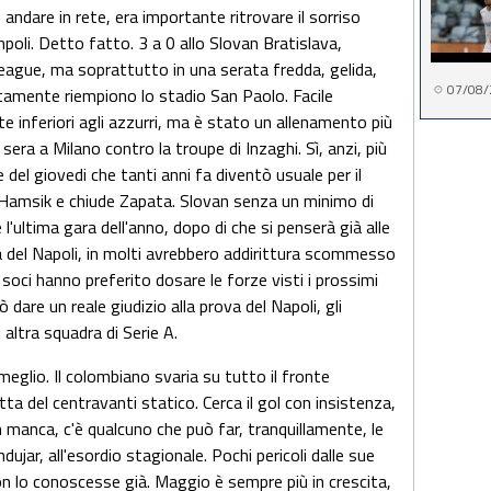
andare in rete, era importante ritrovare il sorriso
poli. Detto fatto. 3 a 0 allo Slovan Bratislava,
League, ma soprattutto in una serata fredda, gelida,
07/08/
itamente riempiono lo stadio San Paolo. Facile
e inferiori agli azzurri, ma è stato un allenamento più
 sera a Milano contro la troupe di Inzaghi. Sì, anzi, più
el giovedi che tanti anni fa diventò usuale per il
 Hamsik e chiude Zapata. Slovan senza un minimo di
 l'ultima gara dell'anno, dopo di che si penserà già alle
ria del Napoli, in molti avrebbero addirittura scommesso
soci hanno preferito dosare le forze visti i prossimi
dare un reale giudizio alla prova del Napoli, gli
i altra squadra di Serie A.
eglio. Il colombiano svaria su tutto il fronte
etta del centravanti statico. Cerca il gol con insistenza,
 manca, c'è qualcuno che può far, tranquillamente, le
dujar, all'esordio stagionale. Pochi pericoli dalle sue
 non lo conoscesse già. Maggio è sempre più in crescita,