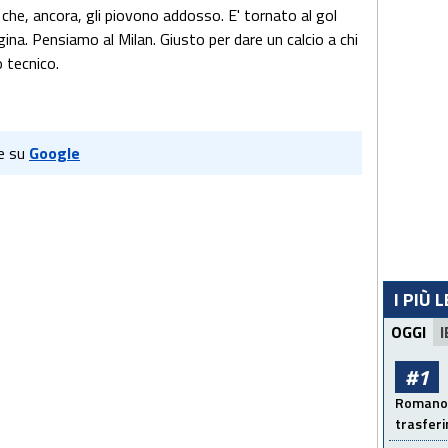
 che, ancora, gli piovono addosso. E' tornato al gol
a. Pensiamo al Milan. Giusto per dare un calcio a chi
 tecnico.
e su
Google
I PIÙ 
OGGI
I
#1
Romano: 
trasfer