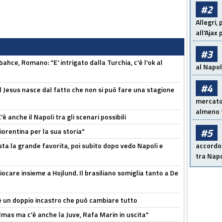
#2
Allegri,
all'Ajax
#3
hce, Romano: "E' intrigato dalla Turchia, c'è l'ok al
al Napoli
#4
l Jesus nasce dal fatto che non si può fare una stagione
mercato 
almeno t
 anche il Napoli tra gli scenari possibili
#5
orentina per la sua storia"
sta la grande favorita, poi subito dopo vedo Napoli e
accordo 
tra Napo
iocare insieme a Hojlund. Il brasiliano somiglia tanto a De
'è un doppio incastro che può cambiare tutto
as ma c'è anche la Juve, Rafa Marin in uscita"