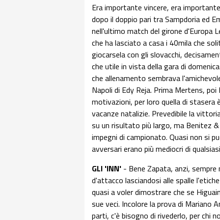
Era importante vincere, era importante 
dopo il doppio pari tra Sampdoria ed Em
nell'ultimo match del girone d'Europa 
che ha lasciato a casa i 40mila che sol
giocarsela con gli slovacchi, decisament
che utile in vista della gara di domenica
che allenamento sembrava l'amichevole d
Napoli di Edy Reja. Prima Mertens, poi
motivazioni, per loro quella di stasera è
vacanze natalizie. Prevedibile la vitto
su un risultato più largo, ma Benitez & 
impegni di campionato. Quasi non si può 
avversari erano più mediocri di qualsias
GLI 'INN'
- Bene Zapata, anzi, sempre m
d'attacco lasciandosi alle spalle l'etich
quasi a voler dimostrare che se Higuain
sue veci. Incolore la prova di Mariano An
parti, c'è bisogno di rivederlo, per chi