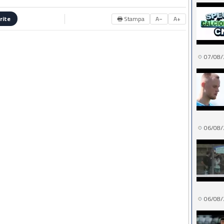
🖶 Stampa
A−
A+
rite
07/08/
06/08/
06/08/