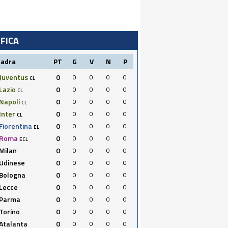
IFICA
uadra
PT
G
V
N
P
Juventus
0
0
0
0
0
CL
Lazio
0
0
0
0
0
CL
Napoli
0
0
0
0
0
CL
Inter
0
0
0
0
0
CL
Fiorentina
0
0
0
0
0
EL
Roma
0
0
0
0
0
ECL
Milan
0
0
0
0
0
Udinese
0
0
0
0
0
Bologna
0
0
0
0
0
Lecce
0
0
0
0
0
Parma
0
0
0
0
0
Torino
0
0
0
0
0
Atalanta
0
0
0
0
0