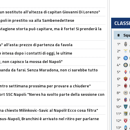
n sostituto all’altezza di capitan Giovanni Di Lorenzo"
Napoli in prestito: va alla Sambenedettese
CLASS
stagione storta può capitare, ma è forte! Si prenderà la
#
Sq
1º
s" all'asta: prezzo di partenza da favola
2º
 intesa dopo i contatti di oggi, le ultime
3º
, non capisco la mossa del Napoli"
4º
omanda da farsi. Senza Maradona, non ci sarebbe tutto
5º
6º
contro settimana prossima per provare a chiudere"
7º
8º
port SSC Napoli: "Neres ha svolto parte della sessione con
9º
10º
ha chiesto Milinkovic-Savic al Napoli! Ecco cosa filtra"
11º
us-Napoli, Branchini è arrivato nel ritiro per parlarne
12º
13º