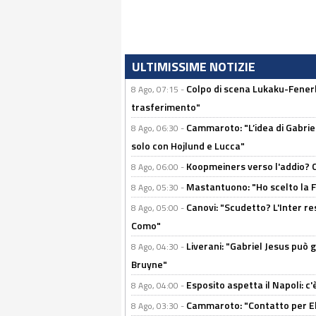
ULTIMISSIME NOTIZIE
Colpo di scena Lukaku-Fenerba
8 Ago, 07:15 -
trasferimento"
Cammaroto: "L’idea di Gabrie
8 Ago, 06:30 -
solo con Hojlund e Lucca"
Koopmeiners verso l'addio? C'è
8 Ago, 06:00 -
Mastantuono: "Ho scelto la Fi
8 Ago, 05:30 -
Canovi: "Scudetto? L'Inter re
8 Ago, 05:00 -
Como"
Liverani: "Gabriel Jesus può g
8 Ago, 04:30 -
Bruyne"
Esposito aspetta il Napoli: c
8 Ago, 04:00 -
Cammaroto: "Contatto per Elm
8 Ago, 03:30 -