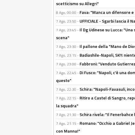
scetticismo su Allegri"
Fava: "Manca un difensore e u
8 Ago, 00:00 -
UFFICIALE - Sgarbi lascia il 
7 Ago, 23:50 -
Il Dg Udinese su Lucca: "Una 
7 Ago, 23:45 -
scena"
Il pallone della "Mano de Dio
7 Ago, 23:30 -
Badiashile-Napoli, SKY: niente
7 Ago, 23:15 -
Fabbroni: "Venduto Gutierrez
7 Ago, 23:00 -
Di Fusco: "Napoli, c'è una d
7 Ago, 22:45 -
questo"
Schira: "Napoli-Favasuli, in
7 Ago, 22:30 -
Ritiro a Castel di Sangro, re
7 Ago, 22:15 -
la squadra"
Schira rivela: "Il Fenerbahce 
7 Ago, 21:30 -
Romano: "Occhio a Gabriel Jes
7 Ago, 21:15 -
con Manna!"