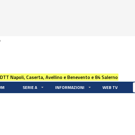
0
 DTT Napoli, Caserta, Avellino e Benevento e 84 Salerno
UM
SERIE A
INFORMAZIONI
WEB TV