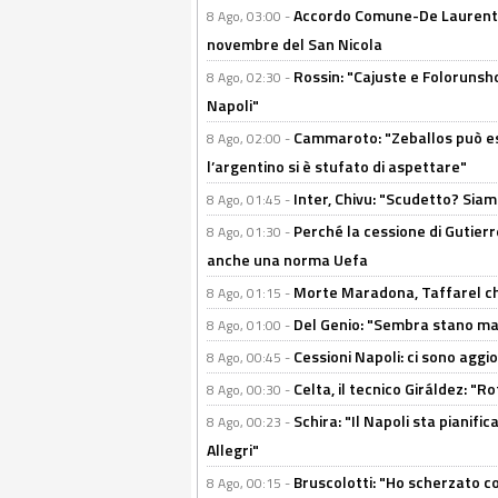
Accordo Comune-De Laurentiis
8 Ago, 03:00 -
novembre del San Nicola
Rossin: "Cajuste e Folorunsh
8 Ago, 02:30 -
Napoli"
Cammaroto: "Zeballos può esse
8 Ago, 02:00 -
l’argentino si è stufato di aspettare"
Inter, Chivu: "Scudetto? Siam
8 Ago, 01:45 -
Perché la cessione di Gutierre
8 Ago, 01:30 -
anche una norma Uefa
Morte Maradona, Taffarel cho
8 Ago, 01:15 -
Del Genio: "Sembra stano ma è 
8 Ago, 01:00 -
Cessioni Napoli: ci sono agg
8 Ago, 00:45 -
Celta, il tecnico Giráldez: "
8 Ago, 00:30 -
Schira: "Il Napoli sta pianifi
8 Ago, 00:23 -
Allegri"
Bruscolotti: "Ho scherzato co
8 Ago, 00:15 -