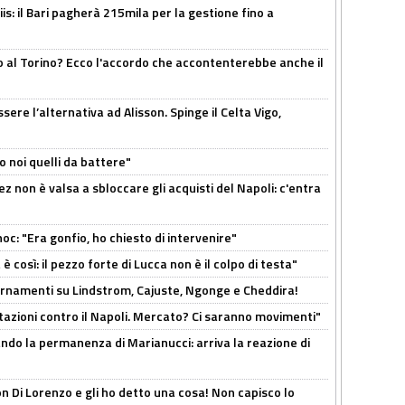
: il Bari pagherà 215mila per la gestione fino a
o al Torino? Ecco l'accordo che accontenterebbe anche il
re l’alternativa ad Alisson. Spinge il Celta Vigo,
o noi quelli da battere"
z non è valsa a sbloccare gli acquisti del Napoli: c'entra
c: "Era gonfio, ho chiesto di intervenire"
così: il pezzo forte di Lucca non è il colpo di testa"
iornamenti su Lindstrom, Cajuste, Ngonge e Cheddira!
Rotazioni contro il Napoli. Mercato? Ci saranno movimenti"
cando la permanenza di Marianucci: arriva la reazione di
n Di Lorenzo e gli ho detto una cosa! Non capisco lo