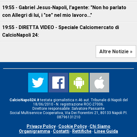
19:55 - Gabriel Jesus-Napoli, l'agente: "Non ho parlato
con Allegri di lui, i "se" nel mio lavoro..."
19:55 - DIRETTA VIDEO - Speciale Calciomercato di
CalcioNapoli 24:
Altre Notizie »
CalcioNapoli24.it
testata giornalistica n.46 aut. Tribunale di Napoli del
18/06/2010 - N. registrazione ROC-27006.
Direttore responsabile: Salvatore Passante
Social Multiservice Cooperativa, Via Dei Fiorentini 21, 80133 Napoli P.I.
08796131210
Privacy Policy
Cookie Policy
Chi Siamo
-
-
Organigramma
Contatti
Rettifiche
Linee Guida
-
-
-