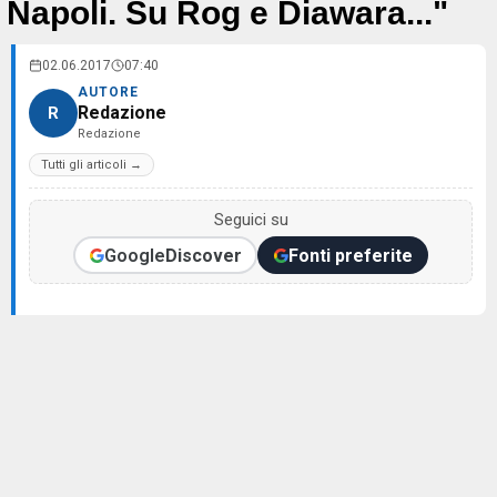
Napoli. Su Rog e Diawara..."
02.06.2017
07:40
AUTORE
Redazione
R
Redazione
Tutti gli articoli →
Seguici su
Google
Discover
Fonti preferite