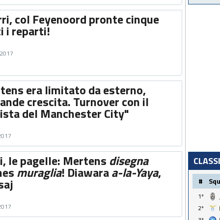
ri, col Feyenoord pronte cinque
i i reparti!
 2017
tens era limitato da esterno,
ande crescita. Turnover con il
vista del Manchester City"
 2017
, le pagelle: Mertens
disegna
CLASS
ches
muraglia
! Diawara
a-la-Yaya
,
saj
#
Sq
1º
 2017
2º
3º