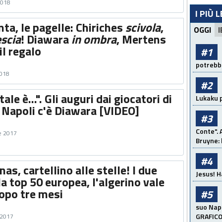
2018
I PIÙ 
ta, le pagelle: Chiriches
scivola
,
OGGI
I
escia
! Diawara
in ombra
, Mertens
il regalo
#1
potrebbe
2018
#2
ale è...". Gli auguri dai giocatori di
Lukaku p
il Napoli c'è Diawara [VIDEO]
#3
Conte". 
e 2017
Bruyne: 
#4
as, cartellino alle stelle! I due
Jesus! H
a top 50 europea, l'algerino vale
dopo tre mesi
#5
suo Napo
GRAFIC
 2017