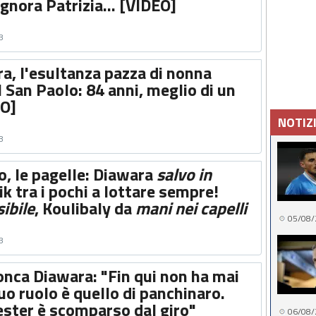
gnora Patrizia... [VIDEO]
8
a, l'esultanza pazza di nonna
 San Paolo: 84 anni, meglio di un
EO]
NOTIZ
8
o, le pagelle: Diawara
salvo in
lik tra i pochi a lottare sempre!
sibile
, Koulibaly da
mani nei capelli
05/08/
8
onca Diawara: "Fin qui non ha mai
suo ruolo è quello di panchinaro.
ter è scomparso dal giro"
06/08/