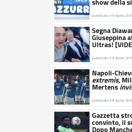
show della si
pubblicato il 9 Aprile 201
Segna Diawar
Giuseppina al
Ultras! [VID
pubblicato il 9 Aprile 201
Napoli-Chiev
extremis
, Mi
Mertens
invi
pubblicato il 8 Aprile 201
Gazzetta str
convinto, il 
Dopo Manches