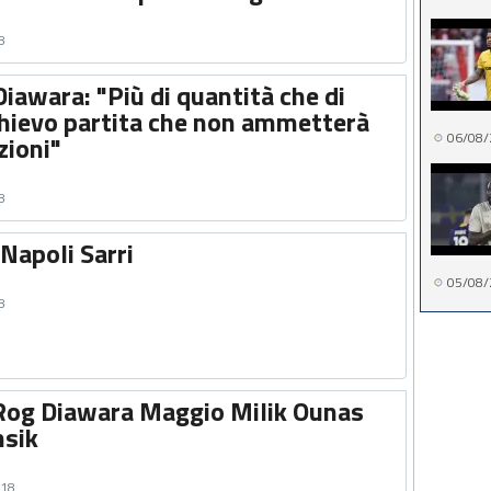
8
iawara: "Più di quantità che di
 Chievo partita che non ammetterà
06/08/
zioni"
8
Napoli Sarri
05/08/
8
 Rog Diawara Maggio Milik Ounas
msik
018