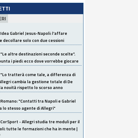
LETTI
ERI
Idea Gabriel Jesus-Napoli: l'affare
 decollare solo con due cessioni
"Le altre destinazioni seconde scelte".
unta i piedi: ecco dove vorrebbe giocare
"Lo tratterà come tale, a differenza di
Allegri cambia la gestione totale di De
la novità rispetto lo scorso anno
Romano: "Contatti tra Napoli e Gabriel
a lo stesso agente di Allegri"
CorSport - Allegri studia tre moduli per il
li: tutte le formazioni che ha in mente |
O