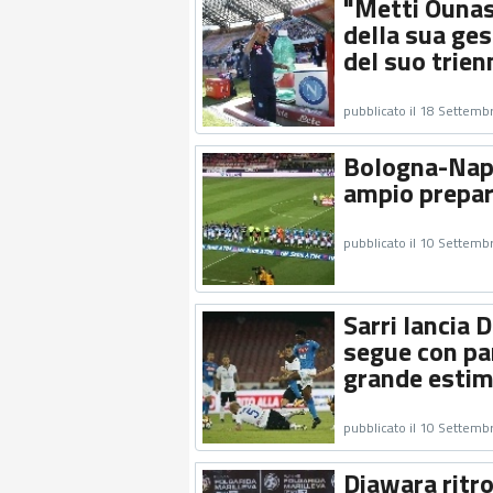
"Metti Ounas!
della sua ges
del suo trien
pubblicato il 18 Settemb
Bologna-Napo
ampio prepar
pubblicato il 10 Settemb
Sarri lancia 
segue con par
grande estim
pubblicato il 10 Settemb
Diawara ritro