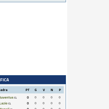
IFICA
uadra
PT
G
V
N
P
Juventus
0
0
0
0
0
CL
Lazio
0
0
0
0
0
CL
Napoli
0
0
0
0
0