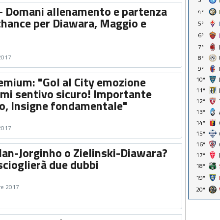
- Domani allenamento e partenza
4º
chance per Diawara, Maggio e
5º
6º
7º
 2017
8º
9º
emium: "Gol al City emozione
10º
 mi sentivo sicuro! Importante
11º
12º
to, Insigne fondamentale"
13º
14º
 2017
15º
16º
lan-Jorginho o Zielinski-Diawara?
17º
 scioglierà due dubbi
18º
19º
re 2017
20º