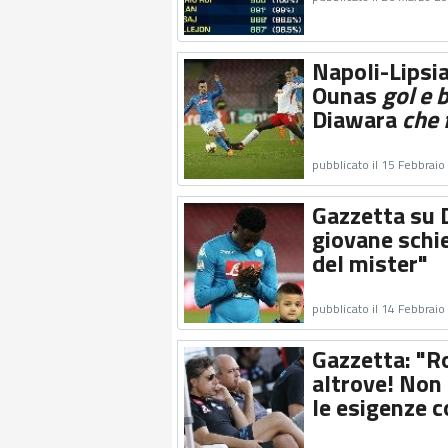
Napoli-Lipsia
Ounas
gol e 
Diawara
che 
pubblicato il 15 Febbrai
Gazzetta su D
giovane schie
del mister"
pubblicato il 14 Febbrai
Gazzetta: "Ro
altrove! Non 
le esigenze co