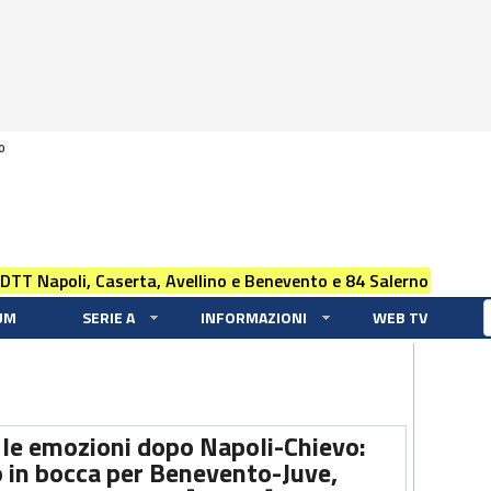
0
 DTT Napoli, Caserta, Avellino e Benevento e 84 Salerno
UM
SERIE A
INFORMAZIONI
WEB TV
, le emozioni dopo Napoli-Chievo:
o in bocca per Benevento-Juve,