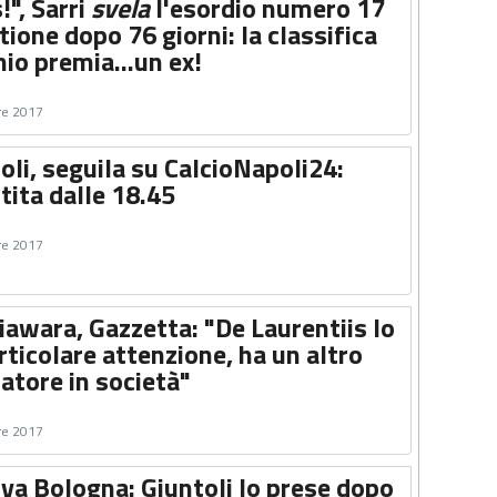
", Sarri
svela
l'esordio numero 17
tione dopo 76 giorni: la classifica
nio premia...un ex!
re 2017
li, seguila su CalcioNapoli24:
tita dalle 18.45
re 2017
Diawara, Gazzetta: "De Laurentiis lo
ticolare attenzione, ha un altro
atore in società"
re 2017
va Bologna: Giuntoli lo prese dopo