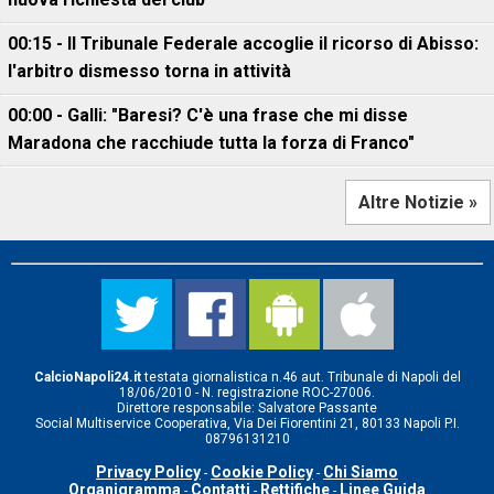
00:15 - Il Tribunale Federale accoglie il ricorso di Abisso:
l'arbitro dismesso torna in attività
00:00 - Galli: "Baresi? C'è una frase che mi disse
Maradona che racchiude tutta la forza di Franco"
Altre Notizie »
CalcioNapoli24.it
testata giornalistica n.46 aut. Tribunale di Napoli del
18/06/2010 - N. registrazione ROC-27006.
Direttore responsabile: Salvatore Passante
Social Multiservice Cooperativa, Via Dei Fiorentini 21, 80133 Napoli P.I.
08796131210
Privacy Policy
Cookie Policy
Chi Siamo
-
-
Organigramma
Contatti
Rettifiche
Linee Guida
-
-
-