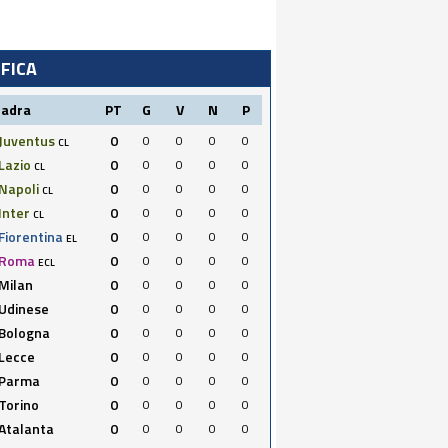
IFICA
uadra
PT
G
V
N
P
Juventus
0
0
0
0
0
CL
Lazio
0
0
0
0
0
CL
Napoli
0
0
0
0
0
CL
Inter
0
0
0
0
0
CL
Fiorentina
0
0
0
0
0
EL
Roma
0
0
0
0
0
ECL
Milan
0
0
0
0
0
Udinese
0
0
0
0
0
Bologna
0
0
0
0
0
Lecce
0
0
0
0
0
Parma
0
0
0
0
0
Torino
0
0
0
0
0
Atalanta
0
0
0
0
0