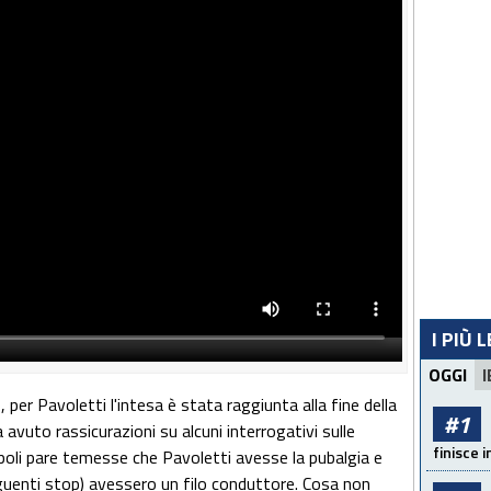
I PIÙ 
OGGI
I
 per Pavoletti l'intesa è stata raggiunta alla fine della
#1
avuto rassicurazioni su alcuni interrogativi sulle
finisce i
Napoli pare temesse che Pavoletti avesse la pubalgia e
eguenti stop) avessero un filo conduttore. Cosa non