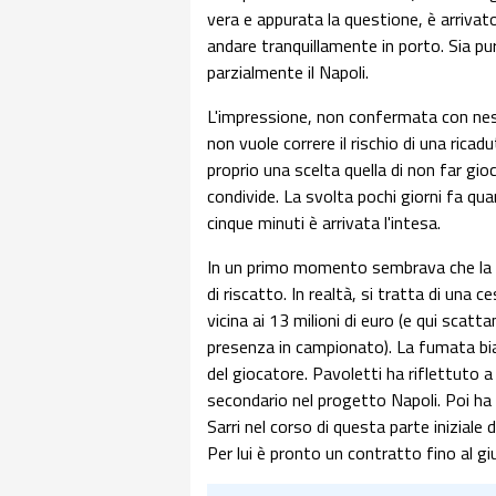
vera e appurata la questione, è arrivato 
andare tranquillamente in porto. Sia pu
parzialmente il Napoli.
L'impressione, non confermata con ness
non vuole correre il rischio di una rica
proprio una scelta quella di non far gio
condivide. La svolta pochi giorni fa quan
cinque minuti è arrivata l'intesa.
In un primo momento sembrava che la f
di riscatto. In realtà, si tratta di una 
vicina ai 13 milioni di euro (e qui scatt
presenza in campionato). La fumata bianc
del giocatore. Pavoletti ha riflettuto a
secondario nel progetto Napoli. Poi h
Sarri nel corso di questa parte iniziale 
Per lui è pronto un contratto fino al g