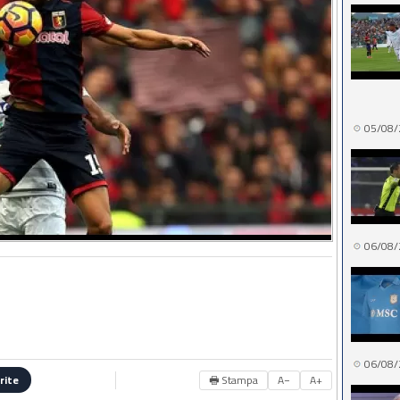
05/08/
06/08/
06/08/
🖶 Stampa
A−
A+
rite