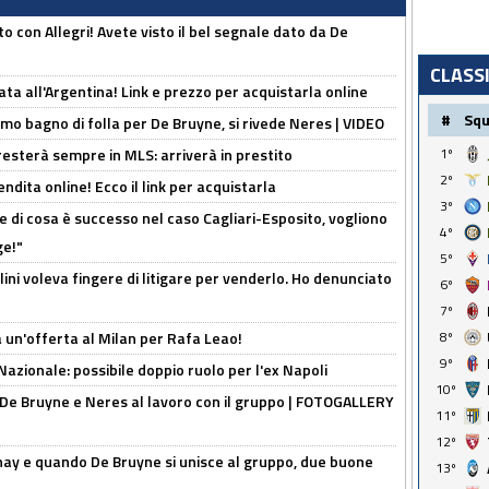
o con Allegri! Avete visto il bel segnale dato da De
CLASS
ta all'Argentina! Link e prezzo per acquistarla online
#
Sq
rimo bagno di folla per De Bruyne, si rivede Neres | VIDEO
sterà sempre in MLS: arriverà in prestito
1º
2º
ndita online! Ecco il link per acquistarla
3º
 di cosa è successo nel caso Cagliari-Esposito, vogliono
4º
ge!"
5º
lini voleva fingere di litigare per venderlo. Ho denunciato
6º
7º
 un'offerta al Milan per Rafa Leao!
8º
9º
Nazionale: possibile doppio ruolo per l'ex Napoli
10º
 De Bruyne e Neres al lavoro con il gruppo | FOTOGALLERY
11º
12º
nay e quando De Bruyne si unisce al gruppo, due buone
13º