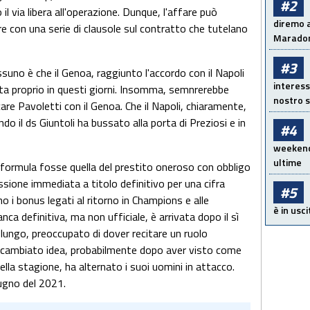
#2
il via libera all'operazione. Dunque, l'affare può
diremo a
re con una serie di clausole sul contratto che tutelano
Maradon
#3
uno è che il Genoa, raggiunto l'accordo con il Napoli
interess
duta proprio in questi giorni. Insomma, semnrerebbe
nostro s
care Pavoletti con il Genoa. Che il Napoli, chiaramente,
do il ds Giuntoli ha bussato alla porta di Preziosi e in
#4
weekend!
ultime
ormula fosse quella del prestito oneroso con obbligo
cessione immediata a titolo definitivo per una cifra
#5
ano i bonus legati al ritorno in Champions e alle
è in usci
a definitiva, ma non ufficiale, è arrivata dopo il sì
 lungo, preoccupato di dover recitare un ruolo
a cambiato idea, probabilmente dopo aver visto come
della stagione, ha alternato i suoi uomini in attacco.
iugno del 2021.