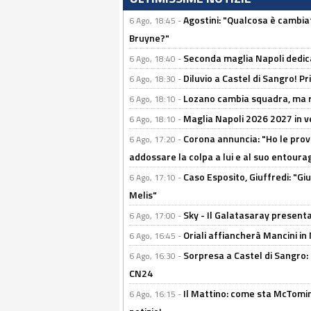
Agostini: "Qualcosa è cambiat
6 Ago, 18:45 -
Bruyne?"
Seconda maglia Napoli dedica
6 Ago, 18:40 -
Diluvio a Castel di Sangro! P
6 Ago, 18:30 -
Lozano cambia squadra, ma re
6 Ago, 18:10 -
Maglia Napoli 2026 2027 in ve
6 Ago, 18:10 -
Corona annuncia: "Ho le prove
6 Ago, 17:20 -
addossare la colpa a lui e al suo entoura
Caso Esposito, Giuffredi: "Giu
6 Ago, 17:10 -
Melis"
Sky - Il Galatasaray presenta
6 Ago, 17:00 -
Oriali affiancherà Mancini in 
6 Ago, 16:45 -
Sorpresa a Castel di Sangro:
6 Ago, 16:30 -
CN24
Il Mattino: come sta McTomi
6 Ago, 16:15 -