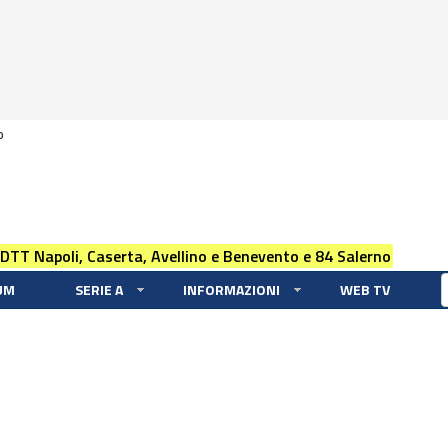
0
 DTT Napoli, Caserta, Avellino e Benevento e 84 Salerno
UM
SERIE A
INFORMAZIONI
WEB TV