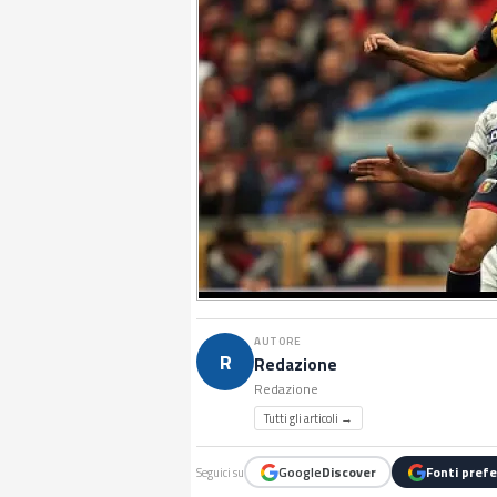
AUTORE
R
Redazione
Redazione
Tutti gli articoli →
Google
Discover
Fonti prefe
Seguici su