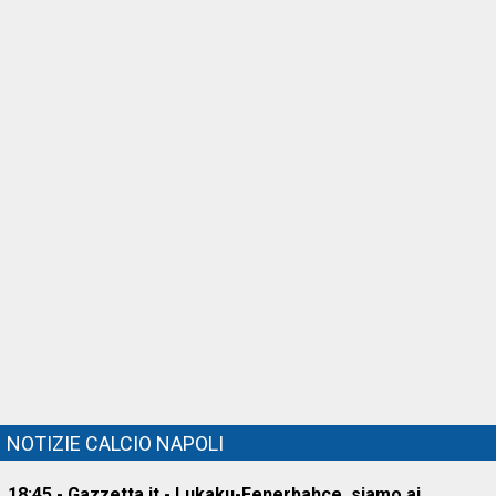
NOTIZIE CALCIO NAPOLI
18:45 - Gazzetta.it - Lukaku-Fenerbahçe, siamo ai