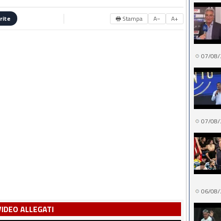
🖶 Stampa
A−
A+
rite
07/08/
07/08/
06/08/
VIDEO ALLEGATI