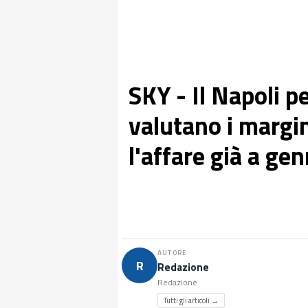
SKY - Il Napoli p
valutano i margi
l'affare già a ge
AUTORE
R
Redazione
Redazione
Tutti gli articoli →