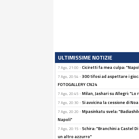
ULTIMISSIME NOTIZIE
Ciciretti fa mea culpa: "Napo
7 Ago, 21:00 -
300 tifosi ad aspettare i gioc
7 Ago, 20:54 -
FOTOGALLERY CN24
Milan, Jashari su Allegri: "L
7 Ago, 20:45 -
Si avvicina la cessione di Noa
7 Ago, 20:30 -
Mpasinkatu svela: "Badiashil
7 Ago, 20:20 -
Napoli"
Schira: "Branchini a Castel Di
7 Ago, 20:15 -
un altro azzurro"