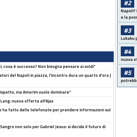
#2
Napoli? 
e la pos
#3
Lukaku p
#4
nuova of
li, cosa è successo? Non bisogna pensare ai soldi"
#5
atori del Napoli in piazza, l'incontro dura un quarto d'ora |
potrebbe
o rispetto, ma Amorim vuole dominare"
 Lang: nuova offerta all'Ajax
e ha fatto delle telefonate per prendere informazioni sul
 Sangro non solo per Gabriel Jesus: si decide il futuro di