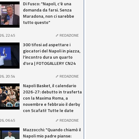
Di Fusco: "Napoli, c'è una
domanda da farsi. Senza
Maradona, non ci sarebbe
tutto questo"
26, 22:45
REDAZIONE
300 tifosi ad aspettare i
giocatori del Napoli in piazza,
l'incontro dura un quarto
d'ora | FOTOGALLERY CN24
26, 20:54
REDAZIONE
Napoli Basket, il calendario
2026-27: debutto in trasferta
con la Maxima Roma, a
novembre e febbraio il derby
con Scafati! Tutte le date
26, 06:45
REDAZIONE
Mazzocchi: "Quando chiamò il
Napoli mio padre pianse: