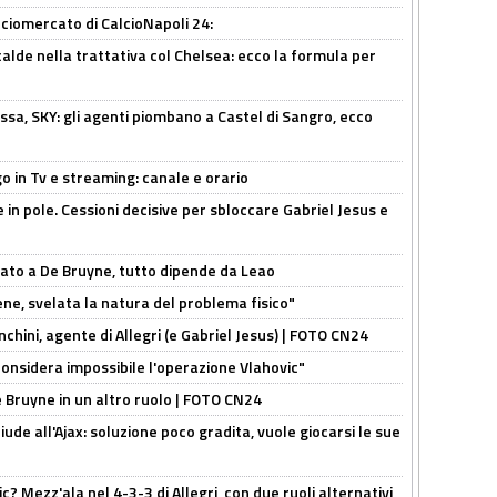
ciomercato di CalcioNapoli 24:
calde nella trattativa col Chelsea: ecco la formula per
ssa, SKY: gli agenti piombano a Castel di Sangro, ecco
o in Tv e streaming: canale e orario
e in pole. Cessioni decisive per sbloccare Gabriel Jesus e
sato a De Bruyne, tutto dipende da Leao
e, svelata la natura del problema fisico"
chini, agente di Allegri (e Gabriel Jesus) | FOTO CN24
considera impossibile l'operazione Vlahovic"
De Bruyne in un altro ruolo | FOTO CN24
de all'Ajax: soluzione poco gradita, vuole giocarsi le sue
? Mezz'ala nel 4-3-3 di Allegri, con due ruoli alternativi