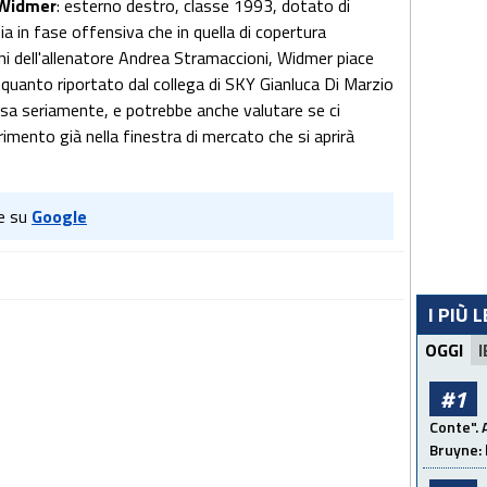
 Widmer
: esterno destro, classe 1993, dotato di
a in fase offensiva che in quella di copertura
dini dell'allenatore Andrea Stramaccioni, Widmer piace
o quanto riportato dal collega di SKY Gianluca Di Marzio
pensa seriamente, e potrebbe anche valutare se ci
imento già nella finestra di mercato che si aprirà
e su
Google
I PIÙ 
OGGI
I
#1
Conte". 
Bruyne: 