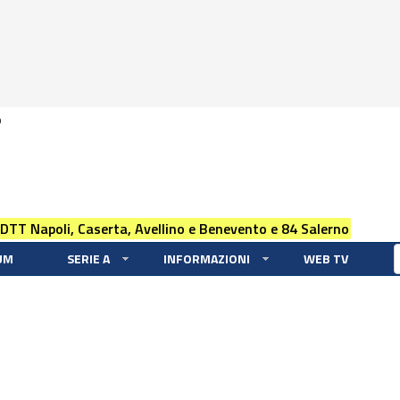
0
 DTT Napoli, Caserta, Avellino e Benevento e 84 Salerno
UM
SERIE A
INFORMAZIONI
WEB TV