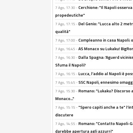
Cerchione: "Il Napoli osserv
7 Ago, 17:30 -
propedeutiche"
Del Genio: "Lucca alto 2 metri
7 Ago, 17:15 -
qualità"
Compleanno in casa Napoli: o
7 Ago, 17:00 -
AS Monaco su Lukaku! BigRom
7 Ago, 16:45 -
Dalla Spagna: ‘Aguerd viciniss
7 Ago, 16:30 -
Sfuma il Napoli?
Lucca, l'addio al Napoli è poss
7 Ago, 16:15 -
SSC Napoli, ennesimo omaggi
7 Ago, 15:45 -
Romano: "Lukaku? Discorso ap
7 Ago, 15:30 -
Monaco..."
"Spero capiti anche a te" l'i
7 Ago, 15:15 -
discutere
Romano: "Contatto Napoli-Gabr
7 Ago, 14:55 -
darebbe apertura agli azzurri"