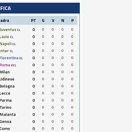
IFICA
uadra
PT
G
V
N
P
Juventus
0
0
0
0
0
CL
Lazio
0
0
0
0
0
CL
Napoli
0
0
0
0
0
CL
Inter
0
0
0
0
0
CL
Fiorentina
0
0
0
0
0
EL
Roma
0
0
0
0
0
ECL
Milan
0
0
0
0
0
Udinese
0
0
0
0
0
Bologna
0
0
0
0
0
Lecce
0
0
0
0
0
Parma
0
0
0
0
0
Torino
0
0
0
0
0
Atalanta
0
0
0
0
0
Genoa
0
0
0
0
0
Como
0
0
0
0
0