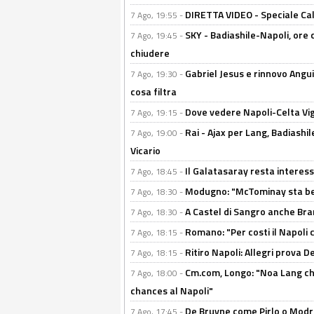
DIRETTA VIDEO - Speciale Cal
7 Ago, 19:55 -
SKY - Badiashile-Napoli, ore 
7 Ago, 19:45 -
chiudere
Gabriel Jesus e rinnovo Angui
7 Ago, 19:30 -
cosa filtra
Dove vedere Napoli-Celta Vig
7 Ago, 19:15 -
Rai - Ajax per Lang, Badiashil
7 Ago, 19:00 -
Vicario
Il Galatasaray resta interes
7 Ago, 18:45 -
Modugno: "McTominay sta ben
7 Ago, 18:30 -
A Castel di Sangro anche Bran
7 Ago, 18:30 -
Romano: "Per costi il Napoli 
7 Ago, 18:15 -
Ritiro Napoli: Allegri prova 
7 Ago, 18:15 -
Cm.com, Longo: "Noa Lang chiu
7 Ago, 18:00 -
chances al Napoli"
De Bruyne come Pirlo o Modric
7 Ago, 17:45 -