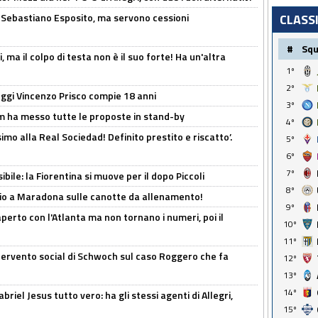
a Sebastiano Esposito, ma servono cessioni
CLASS
#
Sq
, ma il colpo di testa non è il suo forte! Ha un'altra
1º
2º
ggi Vincenzo Prisco compie 18 anni
3º
 ha messo tutte le proposte in stand-by
4º
imo alla Real Sociedad! Definito prestito e riscatto’.
5º
6º
7º
ibile: la Fiorentina si muove per il dopo Piccoli
8º
o a Maradona sulle canotte da allenamento!
9º
erto con l'Atlanta ma non tornano i numeri, poi il
10º
11º
ntervento social di Schwoch sul caso Roggero che fa
12º
13º
14º
iel Jesus tutto vero: ha gli stessi agenti di Allegri,
15º