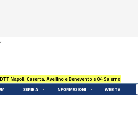
0
 DTT Napoli, Caserta, Avellino e Benevento e 84 Salerno
UM
SERIE A
INFORMAZIONI
WEB TV