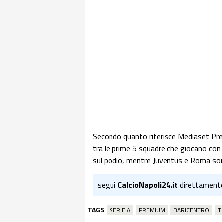
Secondo quanto riferisce Mediaset Premi
tra le prime 5 squadre che giocano con i
sul podio, mentre Juventus e Roma sono 
segui
CalcioNapoli24.it
direttament
TAGS
SERIE A
PREMIUM
BARICENTRO
T