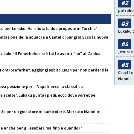
#2
potrebbe
#3
o per Lukaku! Ha rifiutato due proposte in Turchia"
Lukaku p
entazione della squadra a Castel di Sangro! Ecco la nuova
#4
Jesus! H
kaku! Il Fenerbahce si è fatto avanti, "no" all'Arabia
#5
Fonti preferite": aggiungi subito CN24 per non perderti le
Cruijff e
Napoli
a posizione per il Napoli, ecco la classifica
e scelte". Lukaku punta i piedi: ecco dove vorrebbe
tifo per un giocatore in particolare. Mercato Napoli in
rda anche per gli esuberi, ma fino a quando?"