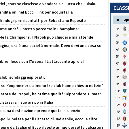
iel Jesus se riuscisse a vendere sia Lucca che Lukaku!
CLASS
ndita online! Ecco il link per acquistarla
#
Sq
li indugi: primi contatti per Sebastiano Esposito
ome andrà il nostro percorso in Champions"
1º
2º
ole la Champions: il Napoli può chiudere ma attende
3º
pagina, ora è una società normale. Devo dirvi una cosa su
4º
5º
Gabriel Jesus con l'Arsenal! L'attaccante apre al
6º
7º
club, sondaggi esplorativi
8º
9º
ci su Koopmeiners: almeno tre club hanno chiesto notizie"
10º
catore del Napoli, ha ottime qualità! Riprenderei Elmas"
11º
stasera il suo arrivo in Italia
12º
ku: una destinazione prende quota in silenzio
13º
oli-Chelsea per il riscatto di Badiashile, ecco le cifre
14º
15º
i euro da tagliare! Ecco il costo annuo dei sette calciatori