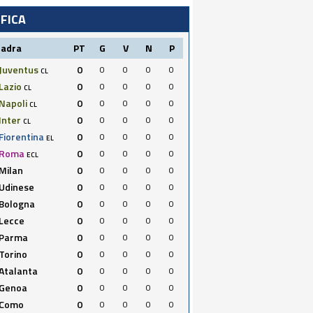
IFICA
uadra
PT
G
V
N
P
Juventus
0
0
0
0
0
CL
Lazio
0
0
0
0
0
CL
Napoli
0
0
0
0
0
CL
Inter
0
0
0
0
0
CL
Fiorentina
0
0
0
0
0
EL
Roma
0
0
0
0
0
ECL
Milan
0
0
0
0
0
Udinese
0
0
0
0
0
Bologna
0
0
0
0
0
Lecce
0
0
0
0
0
Parma
0
0
0
0
0
Torino
0
0
0
0
0
Atalanta
0
0
0
0
0
Genoa
0
0
0
0
0
Como
0
0
0
0
0