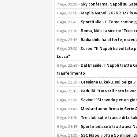
Sky conferma: Napoli su Gabr
7 Ago, 00:00 -
Maglia Napoli 2026 2027 in ve
6 Ago, 23:50 -
Sportitalia - Il Como rompe g
6 Ago, 23:45 -
Roma, Ndicka sicuro: "Ecco c
6 Ago, 23:30 -
Badiashile ha offerte, ma vu
6 Ago, 23:15 -
Corbo: "Il Napoli ha voltato 
6 Ago, 23:00 -
Lucca"
Dal Brasile: il Napoli tratta 
6 Ago, 22:45 -
trasferimento
Cessione Lukaku: sul belga 3 
6 Ago, 22:30 -
Pedullà: "Ho verificato le vo
6 Ago, 22:15 -
Savino: "Stravedo per un gio
6 Ago, 22:00 -
Mastantuono firma in Serie A, 
6 Ago, 21:45 -
Tre club sulle tracce di Luka
6 Ago, 21:30 -
Sportmediaset: trattativa Nap
6 Ago, 21:15 -
SSC Napoli, oltre 55 milioni d
6 Ago, 21:00 -