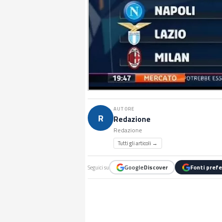
AUTORE
R
Redazione
Redazione
Tutti gli articoli →
Google
Discover
Fonti prefe
Seguici su