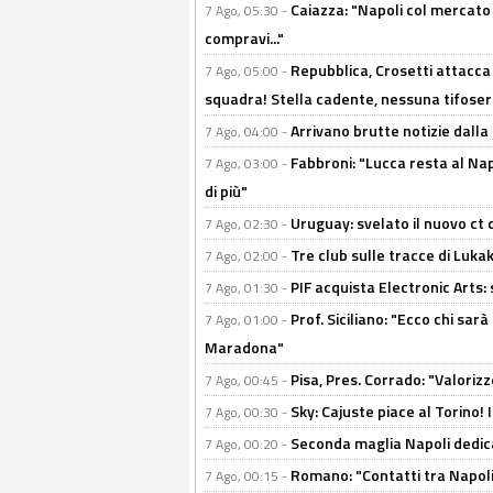
Caiazza: "Napoli col mercato
7 Ago, 05:30 -
compravi..."
Repubblica, Crosetti attacca 
7 Ago, 05:00 -
squadra! Stella cadente, nessuna tifoseri
Arrivano brutte notizie dalla
7 Ago, 04:00 -
Fabbroni: "Lucca resta al Na
7 Ago, 03:00 -
di più"
Uruguay: svelato il nuovo ct d
7 Ago, 02:30 -
Tre club sulle tracce di Luka
7 Ago, 02:00 -
PIF acquista Electronic Arts: 
7 Ago, 01:30 -
Prof. Siciliano: "Ecco chi sarà
7 Ago, 01:00 -
Maradona"
Pisa, Pres. Corrado: "Valoriz
7 Ago, 00:45 -
Sky: Cajuste piace al Torino!
7 Ago, 00:30 -
Seconda maglia Napoli dedica
7 Ago, 00:20 -
Romano: "Contatti tra Napoli 
7 Ago, 00:15 -