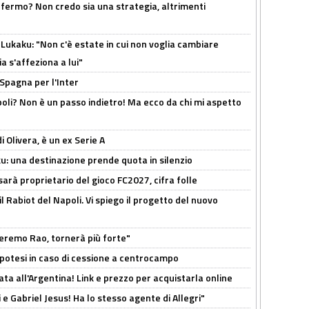
 fermo? Non credo sia una strategia, altrimenti
Lukaku: "Non c'è estate in cui non voglia cambiare
a s'affeziona a lui"
 Spagna per l'Inter
poli? Non è un passo indietro! Ma ecco da chi mi aspetto
i Olivera, è un ex Serie A
ku: una destinazione prende quota in silenzio
sarà proprietario del gioco FC2027, cifra folle
 il Rabiot del Napoli. Vi spiego il progetto del nuovo
zeremo Rao, tornerà più forte"
 Ipotesi in caso di cessione a centrocampo
ta all'Argentina! Link e prezzo per acquistarla online
e Gabriel Jesus! Ha lo stesso agente di Allegri"