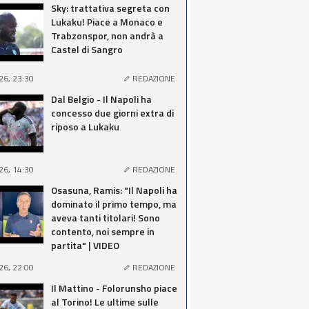
Sky: trattativa segreta con
Lukaku! Piace a Monaco e
Trabzonspor, non andrà a
Castel di Sangro
26, 23:30
REDAZIONE
Dal Belgio - Il Napoli ha
concesso due giorni extra di
riposo a Lukaku
26, 14:30
REDAZIONE
Osasuna, Ramis: "Il Napoli ha
dominato il primo tempo, ma
aveva tanti titolari! Sono
contento, noi sempre in
partita" | VIDEO
26, 22:00
REDAZIONE
Il Mattino - Folorunsho piace
al Torino! Le ultime sulle