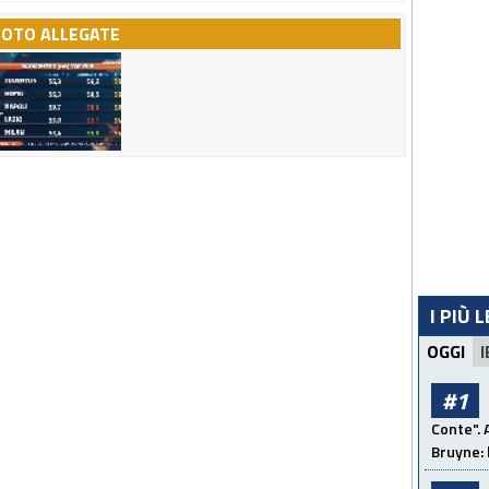
FOTO ALLEGATE
I PIÙ 
OGGI
I
#1
Conte". 
Bruyne: 