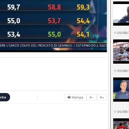
05/08/
05/08/
🖶 Stampa
A−
A+
rite
05/08/