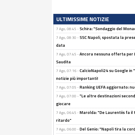
ULTIMISSIME NOTIZIE
Schira: "Sondaggio del Monac
7 Ago, 08:45 -
SSC Napoli, spostata la pres
7 Ago, 08:30 -
data
Ancora nessuna offerta per Lu
7 Ago, 07:45 -
Saudita
CalcioNapoli24 su Google in "
7 Ago, 07:16 -
notizie più importanti!
Ranking UEFA aggiornato: nuov
7 Ago, 07:05 -
"Le altre destinazioni second
7 Ago, 07:00 -
giocare
Marolda: "De Laurentiis fa il 
7 Ago, 06:45 -
ritardo"
Del Genio: "Napoli tira la co
7 Ago, 06:00 -