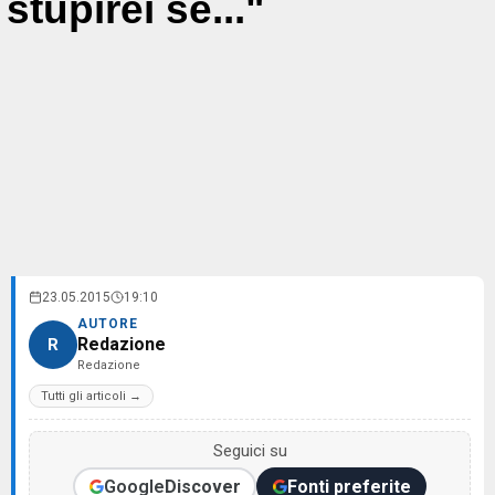
stupirei se..."
23.05.2015
19:10
AUTORE
Redazione
R
Redazione
Tutti gli articoli →
Seguici su
Google
Discover
Fonti preferite