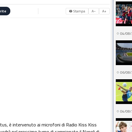
🖶 Stampa
A−
A+
rite
04/08/
06/08/
04/08/
tus, è intervenuto ai microfoni di Radio Kiss Kiss
 vedrà nel prossimo turno di campionato il Napoli di