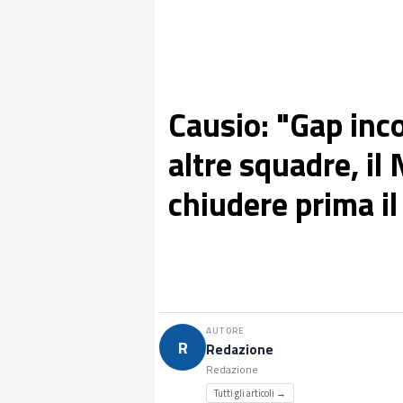
Causio: "Gap inco
altre squadre, il
chiudere prima i
AUTORE
R
Redazione
Redazione
Tutti gli articoli →