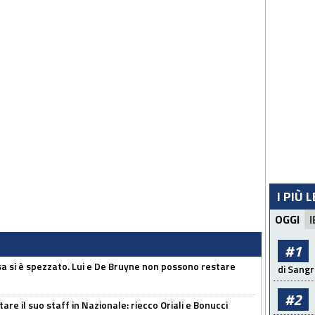
I PIÙ 
OGGI
I
#1
a si è spezzato. Lui e De Bruyne non possono restare
di Sangr
#2
re il suo staff in Nazionale: riecco Oriali e Bonucci