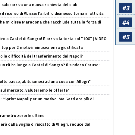
 sale: arriva una nuova richiesta del club
#3
il ricorso di Abisso: l'arbitro dismesso torna in attività
#4
 che mi disse Maradona che racchiude tutta la forza di
#5
tiro a Castel di Sangro! E arriva la torta col "100" | VIDEO
 top per 2 motivi: minusvalenza giustificata
to la difficoltà del trasferimento dal Napoli"
un ritiro lungo a Castel di Sangro? Il sindaco Caruso:
olto basso, abituiamoci ad una cosa con Allegri"
 è sul mercato, valuteremo le offerte"
: "Sprint Napoli per un motivo. Ma Gatti era più di
arametro zero: le ultime
à dalla voglia di riscatto di Allegri, reduce dal