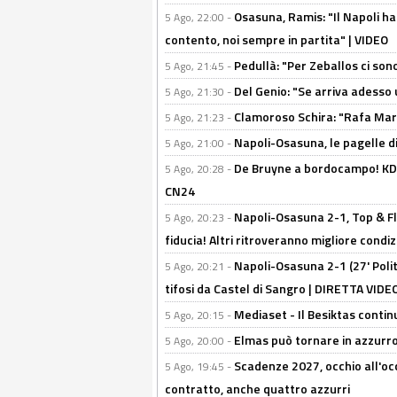
Osasuna, Ramis: "Il Napoli ha
5 Ago, 22:00 -
contento, noi sempre in partita" | VIDEO
Pedullà: "Per Zeballos ci son
5 Ago, 21:45 -
Del Genio: "Se arriva adesso 
5 Ago, 21:30 -
Clamoroso Schira: "Rafa Mari
5 Ago, 21:23 -
Napoli-Osasuna, le pagelle di
5 Ago, 21:00 -
De Bruyne a bordocampo! KDB
5 Ago, 20:28 -
CN24
Napoli-Osasuna 2-1, Top & Fl
5 Ago, 20:23 -
fiducia! Altri ritroveranno migliore condi
Napoli-Osasuna 2-1 (27' Polita
5 Ago, 20:21 -
tifosi da Castel di Sangro | DIRETTA VIDE
Mediaset - Il Besiktas contin
5 Ago, 20:15 -
Elmas può tornare in azzurro:
5 Ago, 20:00 -
Scadenze 2027, occhio all'occ
5 Ago, 19:45 -
contratto, anche quattro azzurri