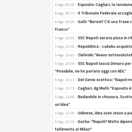
Esposito-Cagliari, la tensione
6 Ago, 00:30 -
Il Tribunale Federale accoglie 
6 Ago, 00:15 -
Galli: "Baresi? C'è una frase
6 Ago, 00:00 -
Franco"
SSC Napoli: serata pizza in ri
5 Ago, 23:55 -
Repubblica - Lukaku acquisto
5 Ago, 23:50 -
Zielinski: "Avevo sottovaluta
5 Ago, 23:45 -
SSC Napoli lascia Dimaro per 
5 Ago, 23:35 -
"Possibile, ne ho parlato oggi con ADL"
Del Genio scettico: "Napoli m
5 Ago, 23:27 -
Cagliari, dg Melli: "Esposito
5 Ago, 23:15 -
Badiashile in chiusura, Scotto
5 Ago, 23:00 -
un'idea"
Udinese, idea Juan Jesus a p
5 Ago, 22:30 -
Garbo: "Napoli? Molto dipender
5 Ago, 22:15 -
fallimento al Milan"