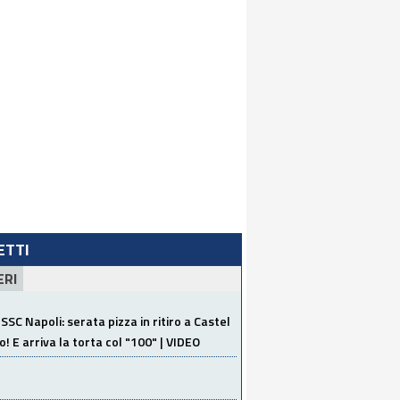
LETTI
ERI
SSC Napoli: serata pizza in ritiro a Castel
o! E arriva la torta col "100" | VIDEO