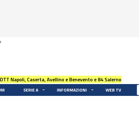
0
 DTT Napoli, Caserta, Avellino e Benevento e 84 Salerno
UM
SERIE A
INFORMAZIONI
WEB TV