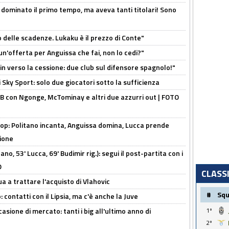
 dominato il primo tempo, ma aveva tanti titolari! Sono
o delle scadenze. Lukaku è il prezzo di Conte"
un'offerta per Anguissa che fai, non lo cedi?"
n verso la cessione: due club sul difensore spagnolo!"
 Sky Sport: solo due giocatori sotto la sufficienza
 con Ngonge, McTominay e altri due azzurri out | FOTO
op: Politano incanta, Anguissa domina, Lucca prende
zione
no, 53' Lucca, 69' Budimir rig.): segui il post-partita con i
O
CLASS
ua a trattare l'acquisto di Vlahovic
#
Sq
 contatti con il Lipsia, ma c'è anche la Juve
asione di mercato: tanti i big all'ultimo anno di
1º
2º