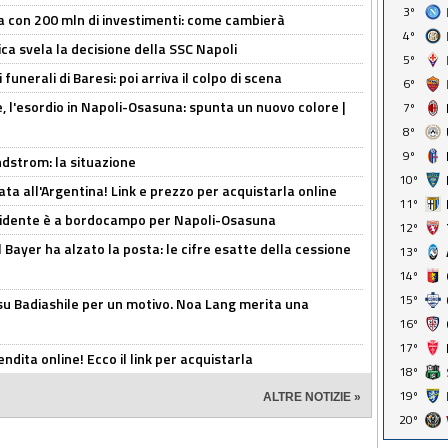
3º
a con 200 mln di investimenti: come cambierà
4º
ca svela la decisione della SSC Napoli
5º
funerali di Baresi: poi arriva il colpo di scena
6º
, l'esordio in Napoli-Osasuna: spunta un nuovo colore |
7º
8º
9º
ndstrom: la situazione
10º
ta all'Argentina! Link e prezzo per acquistarla online
11º
presidente è a bordocampo per Napoli-Osasuna
12º
il Bayer ha alzato la posta: le cifre esatte della cessione
13º
14º
15º
 su Badiashile per un motivo. Noa Lang merita una
16º
17º
ndita online! Ecco il link per acquistarla
18º
19º
ALTRE NOTIZIE »
20º