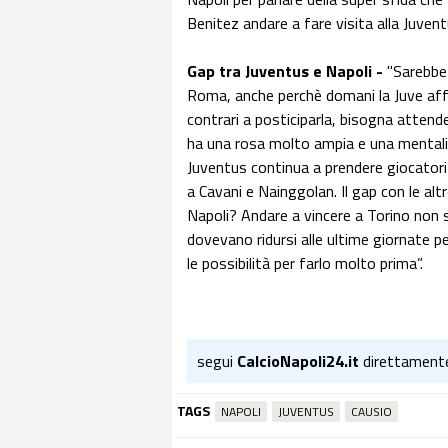
Benitez andare a fare visita alla Juvent
Gap tra Juventus e Napoli -
"Sarebbe 
Roma, anche perchè domani la Juve affro
contrari a posticiparla, bisogna attend
ha una rosa molto ampia e una mentalit
Juventus continua a prendere giocatori 
a Cavani e Nainggolan. Il gap con le al
Napoli? Andare a vincere a Torino non s
dovevano ridursi alle ultime giornate 
le possibilità per farlo molto prima”.
segui
CalcioNapoli24.it
direttament
TAGS
NAPOLI
JUVENTUS
CAUSIO