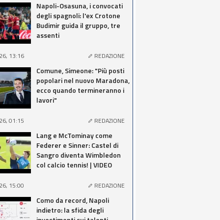
Napoli-Osasuna, i convocati
degli spagnoli: l'ex Crotone
Budimir guida il gruppo, tre
assenti
26, 13:16
REDAZIONE
Comune, Simeone: "Più posti
popolari nel nuovo Maradona,
ecco quando termineranno i
lavori"
26, 01:15
REDAZIONE
Lang e McTominay come
Federer e Sinner: Castel di
Sangro diventa Wimbledon
col calcio tennis! | VIDEO
26, 15:00
REDAZIONE
Como da record, Napoli
indietro: la sfida degli
investimenti sui talenti