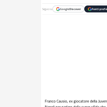
Google
Discover
Fonti prefe
Seguici su
Franco Causio, ex giocatore della Juven
Napoli per parlare della super sfida che