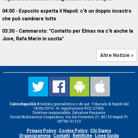
04:00 - Esposito aspetta il Napoli: c'è un doppio incastro
che può cambiare tutto
03:30 - Cammaroto: "Contatto per Elmas ma c'è anche la
Juve, Rafa Marin in uscita"
Altre Notizie »
CalcioNapoli24.it
testata giornalistica n.46 aut. Tribunale di Napoli del
18/06/2010 - N. registrazione ROC-27006.
Direttore responsabile: Salvatore Passante
Social Multiservice Cooperativa, Via Dei Fiorentini 21, 80133 Napoli P.I.
08796131210
Privacy Policy
Cookie Policy
Chi Siamo
-
-
Organigramma
Contatti
Rettifiche
Linee Guida
-
-
-