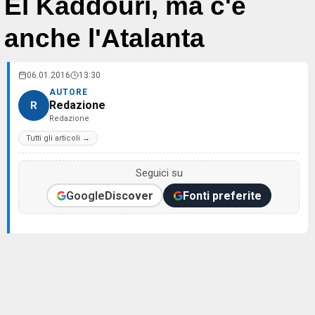
El Kaddouri, ma c'è
anche l'Atalanta
06.01.2016
13:30
AUTORE
Redazione
R
Redazione
Tutti gli articoli →
Seguici su
Google
Discover
Fonti preferite