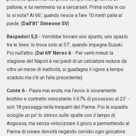
pallone, e lui nemmeno va a cercarseli. Prima volta in cui
lo si nota? Al 66’, quando riesce a fare 10 metri palla al
piede. (
Dall’81’ Simeone SV
)
Raspadori 5,5
- Vorrebbe trovare uno spunto, uno spazio
tra le linee: lo trova solo al 57’, quando impegna Suzuki.
Poi null’altro. (
Dal 69’ Neres 6
- Per venti minuti la
stagione del Napoli è nei piedi di un calciatore reduce da
oltre un mese di inattività, si guadagna il rigore a tempo
scaduto ma c’è un fallo precedente)
Conte 6
- Paura mai avuta, ma l’avvio è sicuramente
bruttino e contratto nonostante il 67% di possesso al 23’ -
soli 18 passaggi nella trequarti del Parma. Poi la squadra
scioglie un po’ lo stress sulle spalle con il lampo di
Anguissa, ma senza velocizzare il gioco e permettendo al
Parma di creare densità negando corridoi ogni giocatore