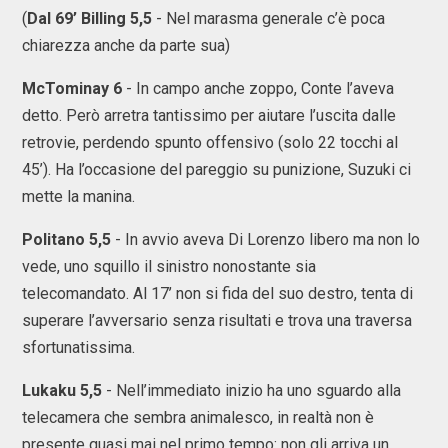
(
Dal 69’ Billing 5,5
- Nel marasma generale c’è poca
chiarezza anche da parte sua)
McTominay 6
- In campo anche zoppo, Conte l’aveva
detto. Però arretra tantissimo per aiutare l’uscita dalle
retrovie, perdendo spunto offensivo (solo 22 tocchi al
45’). Ha l’occasione del pareggio su punizione, Suzuki ci
mette la manina.
Politano 5,5
- In avvio aveva Di Lorenzo libero ma non lo
vede, uno squillo il sinistro nonostante sia
telecomandato. Al 17’ non si fida del suo destro, tenta di
superare l’avversario senza risultati e trova una traversa
sfortunatissima.
Lukaku 5,5
- Nell’immediato inizio ha uno sguardo alla
telecamera che sembra animalesco, in realtà non è
presente quasi mai nel primo tempo: non gli arriva un