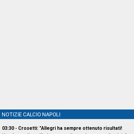
NOTIZIE CALCIO NAPOLI
03:30 - Crosetti: "Allegri ha sempre ottenuto risultati!