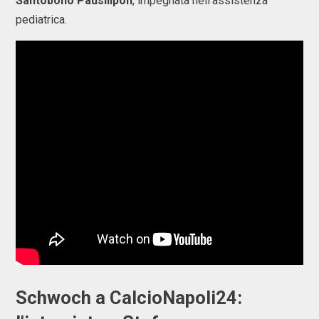
Santobono Pausilipon
, impegnata nell’assistenza
pediatrica.
Schwoch a CalcioNapoli24: