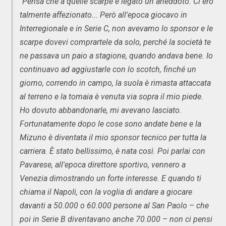
"Pensa che a quelle scarpe è legato un aneddoto. Ci ero
talmente affezionato... Però all'epoca giocavo in
Interregionale e in Serie C, non avevamo lo sponsor e le
scarpe dovevi comprartele da solo, perché la società te
ne passava un paio a stagione, quando andava bene. Io
continuavo ad aggiustarle con lo scotch, finché un
giorno, correndo in campo, la suola è rimasta attaccata
al terreno e la tomaia è venuta via sopra il mio piede.
Ho dovuto abbandonarle, mi avevano lasciato.
Fortunatamente dopo le cose sono andate bene e la
Mizuno è diventata il mio sponsor tecnico per tutta la
carriera. È stato bellissimo, è nata così. Poi parlai con
Pavarese, all'epoca direttore sportivo, vennero a
Venezia dimostrando un forte interesse. E quando ti
chiama il Napoli, con la voglia di andare a giocare
davanti a 50.000 o 60.000 persone al San Paolo – che
poi in Serie B diventavano anche 70.000 – non ci pensi