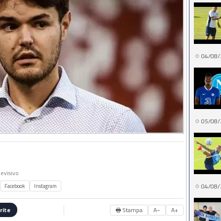
04/08/
05/08/
levisivo
04/08/
Facebook
Instagram
🖶 Stampa
A−
A+
rite