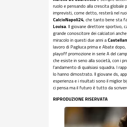
ruolo e pensando alla crescita globale 
imprevisti, come detto, resterà nel ruol
CalcioNapoli24
, che tanto bene sta f
Lovisa
. Il giovane direttore sportivo,
grande conoscitore dei calciatori anche 
miracolo in questi due anni a
Castella
lavoro di Pagliuca prima e Abate dopo,
playoff promozione in serie A del campi
che esiste in seno alla società, con i 
l'andamento di qualsiasi squadra. I rapp
lo hanno dimostrato. Il giovane ds, appe
esperienza e i risultati sono il miglior 
ci pensa ma il futuro è tutto da scriver
RIPRODUZIONE RISERVATA