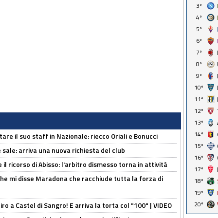
3º
4º
5º
6º
7º
8º
9º
10º
11º
12º
13º
14º
re il suo staff in Nazionale: riecco Oriali e Bonucci
15º
 sale: arriva una nuova richiesta del club
16º
il ricorso di Abisso: l'arbitro dismesso torna in attività
17º
 che mi disse Maradona che racchiude tutta la forza di
18º
19º
20º
tiro a Castel di Sangro! E arriva la torta col "100" | VIDEO