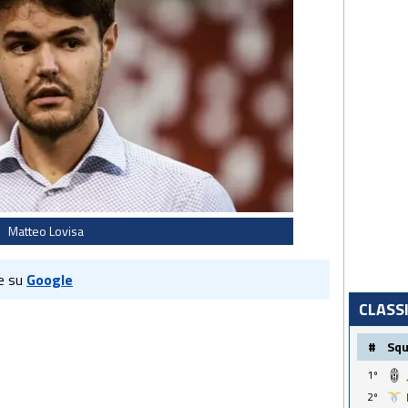
Matteo Lovisa
e su
Google
CLASS
#
Sq
1º
2º