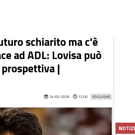
turo schiarito ma c'è
ace ad ADL: Lovisa può
 prospettiva |
14-05-2026
12:00
ESCLUSIVE
NOTIZ