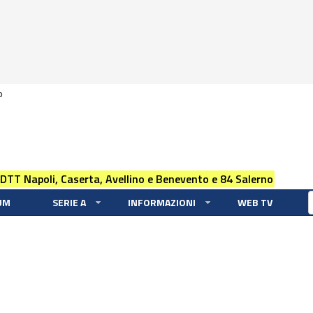
0
 DTT Napoli, Caserta, Avellino e Benevento e 84 Salerno
UM
SERIE A
INFORMAZIONI
WEB TV