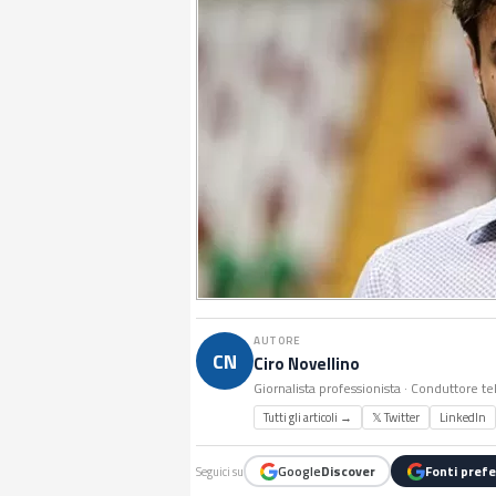
AUTORE
CN
Ciro Novellino
Giornalista professionista · Conduttore te
Tutti gli articoli →
𝕏 Twitter
LinkedIn
Google
Discover
Fonti prefe
Seguici su