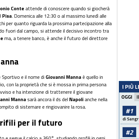
onio Conte
attende di conoscere quando si giocherà
ol
Pisa
. Domenica alle 12:30 o al massimo lunedì alle
chi per quanto riguarda la prossima partecipazione alla
do fuori dal campo, si attende il decisivo incontro tra
te
ma, a tenere banco, è anche il futuro del direttore
Manna
 Sportivo e il nome di
Giovanni Manna
è quello in
erio, con la proprietà che si è mossa in prima persona
I PIÙ 
viso e ha intenzione di trattenere il giovane
OGGI
I
vanni Manna
sarà ancora il ds del
Napoli
anche nella
mpito di sistemare e ringiovanire la rosa.
#1
di Sangr
ifili per il futuro
#2
 e segue il calcio a 360°, studiando profili in ogni