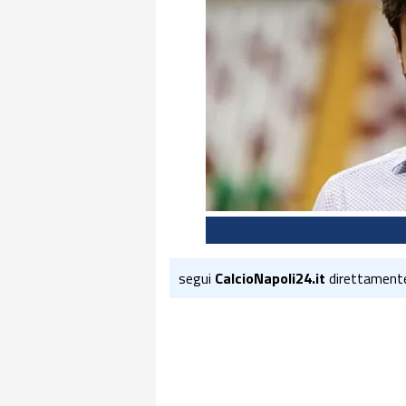
segui
CalcioNapoli24.it
direttament