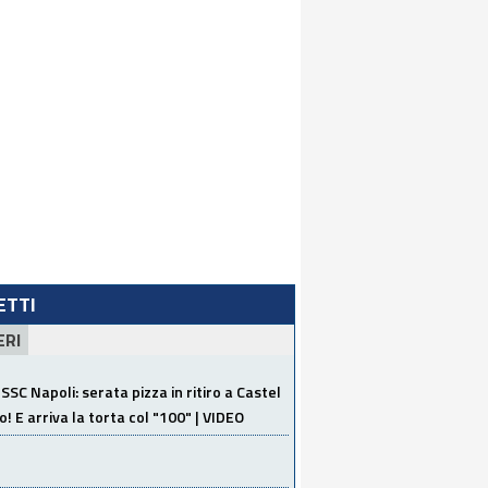
LETTI
ERI
SSC Napoli: serata pizza in ritiro a Castel
o! E arriva la torta col "100" | VIDEO