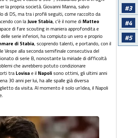
per la propria società. Giovanni Manna, salvo
#3
o di DS, ma tra i profili seguiti, come raccolto da
acendo con la
Juve Stabia
, c'è il nome di
Matteo
#4
 capace di fare scouting in maniera approfondita e
delle serie inferiori, ha compiuto un vero e proprio
#5
mmare di Stabia
, scoprendo talenti, e portando, con il
 le Vespe alla seconda semifinale consecutiva del
onato di serie B, nonostante la miriade di difficoltà
problemi che avrebbero potuto condizionare
orti tra
Lovisa
e il
Napoli
sono ottimi, gli ultimi anni
na 30 anni per lui, ha alle spalle già diversa
biglietto da visita. Al momento è solo un'idea, il Napoli
e.