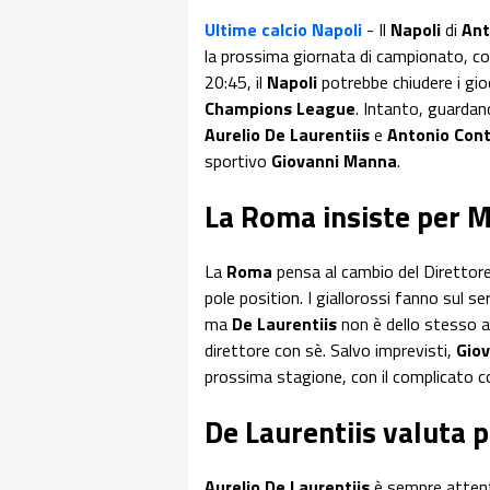
Ultime calcio Napoli
- Il
Napoli
di
Ant
la prossima giornata di campionato, c
20:45, il
Napoli
potrebbe chiudere i gio
Champions League
. Intanto, guardan
Aurelio De Laurentiis
e
Antonio Con
sportivo
Giovanni Manna
.
La Roma insiste per 
La
Roma
pensa al cambio del Direttore
pole position. I giallorossi fanno sul s
ma
De Laurentiis
non è dello stesso av
direttore con sè. Salvo imprevisti,
Gio
prossima stagione, con il complicato co
De Laurentiis valuta pr
Aurelio De Laurentiis
è sempre attento