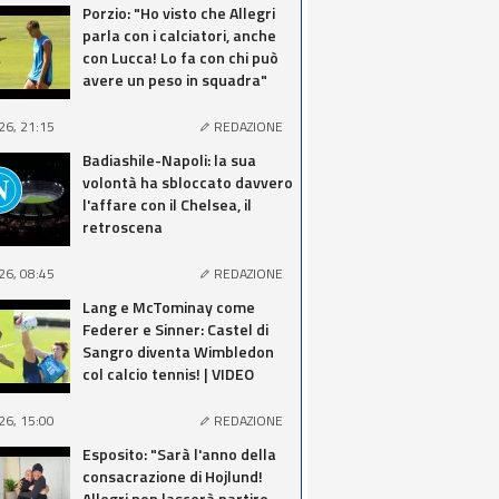
Porzio: "Ho visto che Allegri
parla con i calciatori, anche
con Lucca! Lo fa con chi può
avere un peso in squadra"
26, 21:15
REDAZIONE
Badiashile-Napoli: la sua
volontà ha sbloccato davvero
l'affare con il Chelsea, il
retroscena
26, 08:45
REDAZIONE
Lang e McTominay come
Federer e Sinner: Castel di
Sangro diventa Wimbledon
col calcio tennis! | VIDEO
26, 15:00
REDAZIONE
Esposito: "Sarà l'anno della
consacrazione di Hojlund!
Allegri non lascerà partire