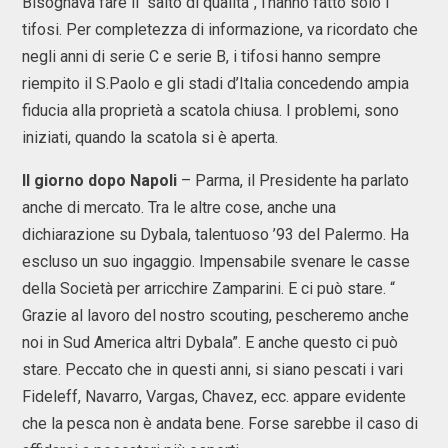
Bisognava fare il “salto di qualità”, l’hanno fatto solo i
tifosi. Per completezza di informazione, va ricordato che
negli anni di serie C e serie B, i tifosi hanno sempre
riempito il S.Paolo e gli stadi d’Italia concedendo ampia
fiducia alla proprietà a scatola chiusa. I problemi, sono
iniziati, quando la scatola si è aperta.
Il giorno dopo Napoli
– Parma, il Presidente ha parlato
anche di mercato. Tra le altre cose, anche una
dichiarazione su Dybala, talentuoso ’93 del Palermo. Ha
escluso un suo ingaggio. Impensabile svenare le casse
della Società per arricchire Zamparini. E ci può stare. “
Grazie al lavoro del nostro scouting, pescheremo anche
noi in Sud America altri Dybala”. E anche questo ci può
stare. Peccato che in questi anni, si siano pescati i vari
Fideleff, Navarro, Vargas, Chavez, ecc. appare evidente
che la pesca non è andata bene. Forse sarebbe il caso di