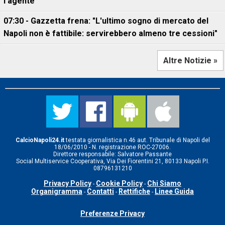
l'agente"
07:30 - Gazzetta frena: "L'ultimo sogno di mercato del
Napoli non è fattibile: servirebbero almeno tre cessioni"
Altre Notizie »
CalcioNapoli24.it
testata giornalistica n.46 aut. Tribunale di Napoli del
18/06/2010 - N. registrazione ROC-27006.
Direttore responsabile: Salvatore Passante
Social Multiservice Cooperativa, Via Dei Fiorentini 21, 80133 Napoli P.I.
08796131210
Privacy Policy
Cookie Policy
Chi Siamo
-
-
Organigramma
Contatti
Rettifiche
Linee Guida
-
-
-
Preferenze Privacy