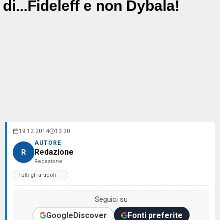
di...Fideleff e non Dybala!
19.12.2014
13:30
AUTORE
Redazione
R
Redazione
Tutti gli articoli →
Seguici su
Google
Discover
Fonti preferite