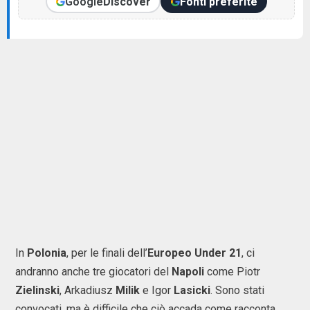
Google
Discover
Fonti preferite
In
Polonia
, per le finali dell’
Europeo Under 21
, ci
andranno anche tre giocatori del
Napoli
come Piotr
Zielinski
, Arkadiusz
Milik
e Igor
Lasicki
. Sono stati
convocati, ma è difficile che ciò accada come racconta