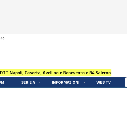
:10
 DTT Napoli, Caserta, Avellino e Benevento e 84 Salerno
UM
SERIE A
INFORMAZIONI
WEB TV