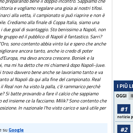
amo preparando bene il doppio incontro. Sappiamo che
ittoria e vogliamo regalare una gioia ai nostri tifosi.
arci alla vetta, il campionato si può riaprire e non è
bile. Crediamo alla finale di Coppa Italia, siamo una
 due goal di svantaggio. Sto benissimo a Napoli, non
 gruppo ed il pubblico di Napoli è fantastico. Sarri?
'Oro, sono contento abbia vinto lui e spero che anche
igliorare ancora tanto, anche io credo di poter
i d'Europa, ma devo ancora crescere. Boniek e la
ui, ma mi ha detto che mi chiamerà dopo Napoli-Juve.
mi trovo davvero bene anche se lavoriamo tanto e va
anto al Napoli da qui alla fine del campionato. Real
I PIÙ 
il Real non ha visto la palla, c'è rammarico perchè
e? Si batte provando a fare il calcio che sappiamo
OGGI
I
no ed insieme ce la facciamo. Milik? Sono contento che
sizione. In nazionale l'ho visto carico e sarà utile per
#1
notizia 
#2
e su
Google