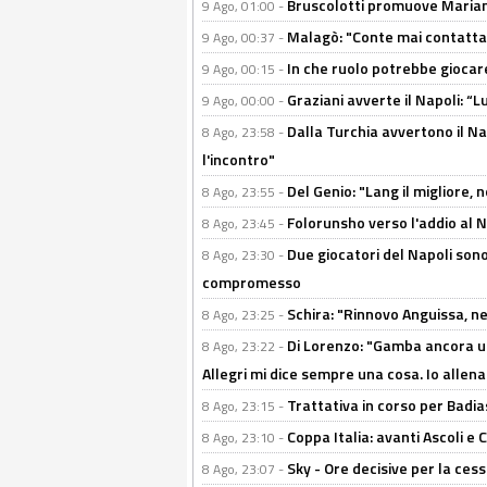
Bruscolotti promuove Marianu
9 Ago, 01:00 -
Malagò: "Conte mai contattato
9 Ago, 00:37 -
In che ruolo potrebbe giocare
9 Ago, 00:15 -
Graziani avverte il Napoli: “Lu
9 Ago, 00:00 -
Dalla Turchia avvertono il Na
8 Ago, 23:58 -
l'incontro"
Del Genio: "Lang il migliore, 
8 Ago, 23:55 -
Folorunsho verso l'addio al Na
8 Ago, 23:45 -
Due giocatori del Napoli sono
8 Ago, 23:30 -
compromesso
Schira: "Rinnovo Anguissa, neg
8 Ago, 23:25 -
Di Lorenzo: "Gamba ancora u
8 Ago, 23:22 -
Allegri mi dice sempre una cosa. Io allena
Trattativa in corso per Badia
8 Ago, 23:15 -
Coppa Italia: avanti Ascoli 
8 Ago, 23:10 -
Sky - Ore decisive per la ces
8 Ago, 23:07 -