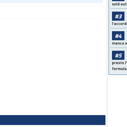
sold out
#3
l'accord
#4
manca sol
#5
presto l'
formula 