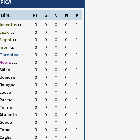
IFICA
uadra
PT
G
V
N
P
Juventus
0
0
0
0
0
CL
Lazio
0
0
0
0
0
CL
Napoli
0
0
0
0
0
CL
Inter
0
0
0
0
0
CL
Fiorentina
0
0
0
0
0
EL
Roma
0
0
0
0
0
ECL
Milan
0
0
0
0
0
Udinese
0
0
0
0
0
Bologna
0
0
0
0
0
Lecce
0
0
0
0
0
Parma
0
0
0
0
0
Torino
0
0
0
0
0
Atalanta
0
0
0
0
0
Genoa
0
0
0
0
0
Como
0
0
0
0
0
Cagliari
0
0
0
0
0