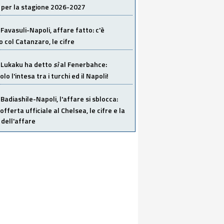
 per la stagione 2026-2027
Favasuli-Napoli, affare fatto: c'è
o col Catanzaro, le cifre
Lukaku ha detto
sì
al Fenerbahce:
o l'intesa tra i turchi ed il Napoli!
Badiashile-Napoli, l'affare si sblocca:
offerta ufficiale al Chelsea, le cifre e la
dell'affare