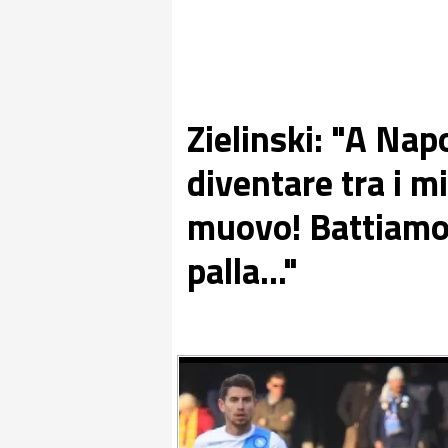
Zielinski: "A Nap
diventare tra i m
muovo! Battiamo l
palla..."