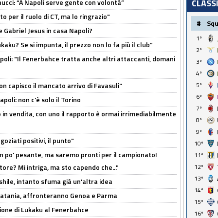
CLASS
cci: “A Napoli serve gente con volontà”
 per il ruolo di CT, ma lo ringrazio"
#
Sq
 Gabriel Jesus in casa Napoli?
1º
kaku? Se si impunta, il prezzo non lo fa più il club”
2º
poli: "Il Fenerbahce tratta anche altri attaccanti, domani
3º
4º
non capisco il mancato arrivo di Favasuli"
5º
6º
poli: non c'è solo il Torino
7º
 in vendita, con uno il rapporto è ormai irrimediabilmente
8º
9º
oziati positivi, il punto"
10º
n po' pesante, ma saremo pronti per il campionato!
11º
tore? Mi intriga, ma sto capendo che..."
12º
13º
shile, intanto sfuma già un'altra idea
14º
e Catania, affronteranno Genoa e Parma
15º
sione di Lukaku al Fenerbahce
16º