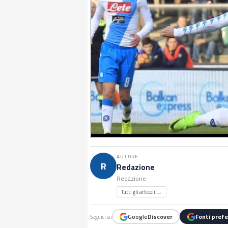
AUTORE
R
Redazione
Redazione
Tutti gli articoli →
Google
Discover
Fonti prefe
Seguici su