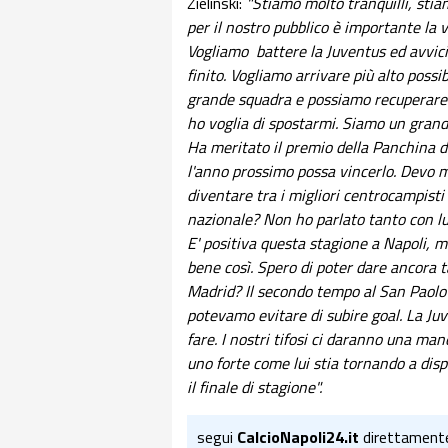
Zielinski:
"Stiamo molto tranquilli, sti
per il nostro pubblico è importante la v
Vogliamo battere la Juventus ed avvicin
finito. Vogliamo arrivare più alto possi
grande squadra e possiamo recuperare i
ho voglia di spostarmi. Siamo un grande
Ha meritato il premio della Panchina d
l'anno prossimo possa vincerlo. Devo m
diventare tra i migliori centrocampist
nazionale? Non ho parlato tanto con l
E' positiva questa stagione a Napoli, 
bene così. Spero di poter dare ancora t
Madrid? Il secondo tempo al San Paolo 
potevamo evitare di subire goal. La Juv
fare. I nostri tifosi ci daranno una ma
uno forte come lui stia tornando a dispo
il finale di stagione".
segui
CalcioNapoli24.it
direttament