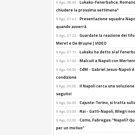
Lukaku-Fenerbahce, Romano e
9 Ago, 08:00 -
chiudere la prossima settimana"
Presentazione squadra Napoli 
9 Ago, 07:43 -
quando avverrà
Guardate la reazione dei tifo
9 Ago, 07:22 -
Meret e De Bruyne | VIDEO
Lukaku ha detto
sì
al Fenerbah
9 Ago, 07:15 -
Malcuit a Napoli con Mertens
9 Ago, 07:00 -
CdM - Gabriel Jesus-Napoli è
9 Ago, 06:00 -
condizione
Il Napoli cerca una soluzione
9 Ago, 05:00 -
seguito!
Cajuste-Torino, si tratta sull
9 Ago, 04:00 -
Rai - Gatti-Napoli, Allegri no
9 Ago, 03:00 -
Como, Fabregas: "Napoli? Qua
9 Ago, 02:00 -
per un motivo"