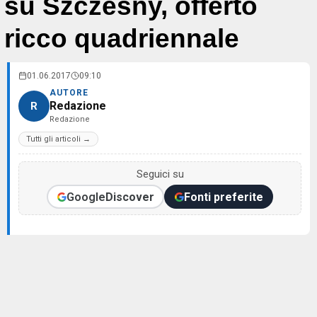
su Szczesny, offerto
ricco quadriennale
01.06.2017
09:10
AUTORE
Redazione
R
Redazione
Tutti gli articoli →
Seguici su
Google
Discover
Fonti preferite