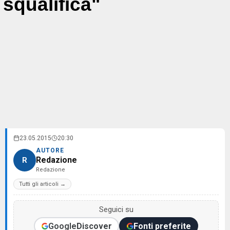
squalifica"
23.05.2015
20:30
AUTORE
Redazione
R
Redazione
Tutti gli articoli →
Seguici su
Google
Discover
Fonti preferite