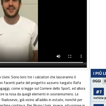
I PIÙ 
vini. Sono loro tre i calciatori che lasceranno il
OGGI
I
on facenti parte del progetto azzurro targato Rafa
gaggi, come si legge sul Corriere dello Sport, ed allora
#1
tire la rosa da quegli elementi in sovrannumero. Le
notizia 
adosevic, già vicino all'addio in estate, nonchè per
china continua. Per Bruno Uvini, invece, situazione in