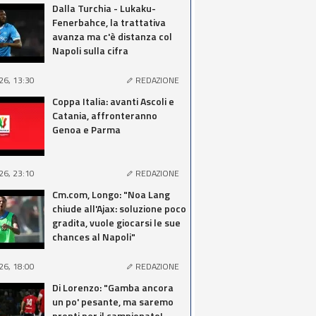
Dalla Turchia - Lukaku-
Fenerbahce, la trattativa
avanza ma c'è distanza col
Napoli sulla cifra
26, 13:30
REDAZIONE
Coppa Italia: avanti Ascoli e
Catania, affronteranno
Genoa e Parma
26, 23:10
REDAZIONE
Cm.com, Longo: "Noa Lang
chiude all'Ajax: soluzione poco
gradita, vuole giocarsi le sue
chances al Napoli"
26, 18:00
REDAZIONE
Di Lorenzo: "Gamba ancora
un po' pesante, ma saremo
pronti per il campionato!