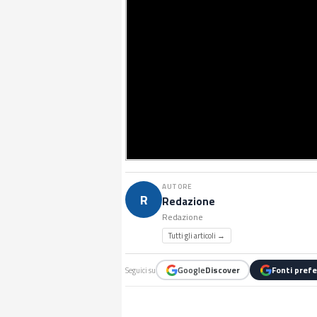
AUTORE
R
Redazione
Redazione
Tutti gli articoli →
Google
Discover
Fonti prefe
Seguici su