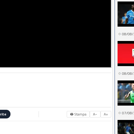
08/08/
08/08/
07/08/
🖶 Stampa
A−
A+
rite