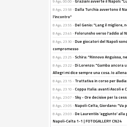
Graziani avverte il Napoli: “Lu
9 Ago, 00:00 -
Dalla Turchia avvertono il Na
8 Ago, 23:58 -
l'incontro"
Del Genio: "Lang il migliore, 
8 Ago, 23:55 -
Folorunsho verso l'addio al Na
8 Ago, 23:45 -
Due giocatori del Napoli sono
8 Ago, 23:30 -
compromesso
Schira: "Rinnovo Anguissa, neg
8 Ago, 23:25 -
Di Lorenzo: "Gamba ancora u
8 Ago, 23:22 -
Allegri mi dice sempre una cosa. Io allena
Trattativa in corso per Badia
8 Ago, 23:15 -
Coppa Italia: avanti Ascoli 
8 Ago, 23:10 -
Sky - Ore decisive per la ces
8 Ago, 23:07 -
Napoli-Celta, Giordano: "Va p
8 Ago, 23:05 -
De Laurentiis 'aggiunto' alla
8 Ago, 23:03 -
Napoli-Celta 1-1 | FOTOGALLERY CN24