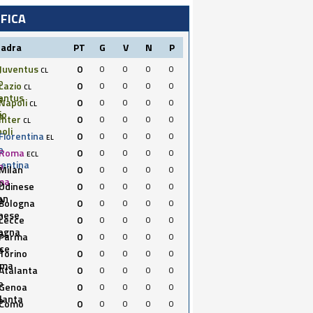
IFICA
uadra
PT
G
V
N
P
Juventus
0
0
0
0
0
CL
Lazio
0
0
0
0
0
CL
Napoli
0
0
0
0
0
CL
Inter
0
0
0
0
0
CL
Fiorentina
0
0
0
0
0
EL
Roma
0
0
0
0
0
ECL
Milan
0
0
0
0
0
Udinese
0
0
0
0
0
Bologna
0
0
0
0
0
Lecce
0
0
0
0
0
Parma
0
0
0
0
0
Torino
0
0
0
0
0
Atalanta
0
0
0
0
0
Genoa
0
0
0
0
0
Como
0
0
0
0
0