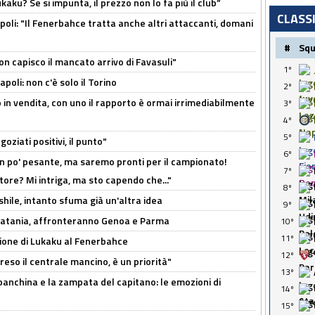
kaku? Se si impunta, il prezzo non lo fa più il club”
CLASS
poli: "Il Fenerbahce tratta anche altri attaccanti, domani
#
Sq
non capisco il mancato arrivo di Favasuli"
1º
poli: non c'è solo il Torino
2º
 in vendita, con uno il rapporto è ormai irrimediabilmente
3º
4º
5º
oziati positivi, il punto"
6º
n po' pesante, ma saremo pronti per il campionato!
7º
tore? Mi intriga, ma sto capendo che..."
8º
shile, intanto sfuma già un'altra idea
9º
e Catania, affronteranno Genoa e Parma
10º
11º
sione di Lukaku al Fenerbahce
12º
reso il centrale mancino, è un priorità"
13º
 panchina e la zampata del capitano: le emozioni di
14º
15º