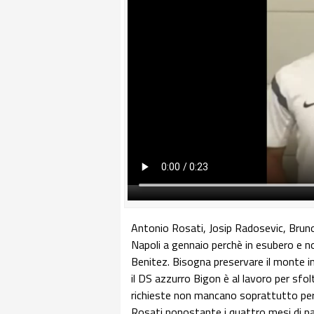
Antonio Rosati, Josip Radosevic, Bruno U
Napoli a gennaio perchè in esubero e n
Benitez. Bisogna preservare il monte in
il DS azzurro Bigon è al lavoro per sfol
richieste non mancano soprattutto per R
Rosati nonostante i quattro mesi di pan