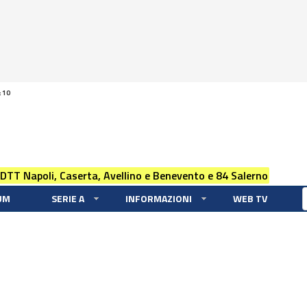
:10
 DTT Napoli, Caserta, Avellino e Benevento e 84 Salerno
UM
SERIE A
INFORMAZIONI
WEB TV