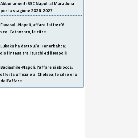
Abbonamenti SSC Napoli al Maradona
 per la stagione 2026-2027
Favasuli-Napoli, affare fatto: c'è
o col Catanzaro, le cifre
Lukaku ha detto
sì
al Fenerbahce:
o l'intesa tra i turchi ed il Napoli!
Badiashile-Napoli, l'affare si sblocca:
offerta ufficiale al Chelsea, le cifre e la
dell'affare