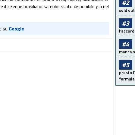
#2
il 23enne brasiliano sarebbe stato disponibile già nel
sold out
#3
e su
Google
l'accord
#4
manca sol
#5
presto l'
formula 