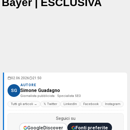
Bayer | ESCLUSIVA
02.06.2026
21:50
AUTORE
Simone Guadagno
SG
Giornalista pubblicista · Specialista SEO
Tutti gli articoli →
𝕏 Twitter
LinkedIn
Facebook
Instagram
Seguici su
Google
Discover
Fonti preferite