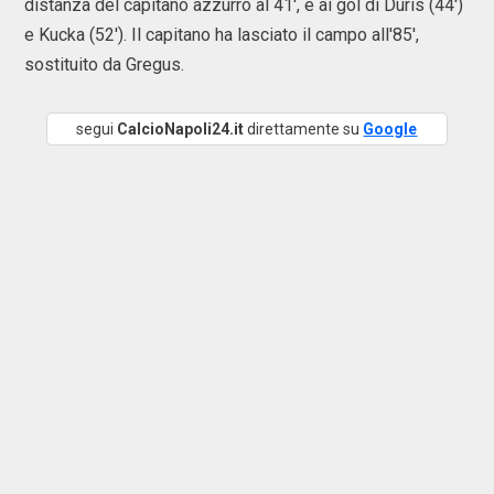
distanza del capitano azzurro al 41', e ai gol di Duris (44')
e Kucka (52'). Il capitano ha lasciato il campo all'85',
sostituito da Gregus.
segui
CalcioNapoli24.it
direttamente su
Google