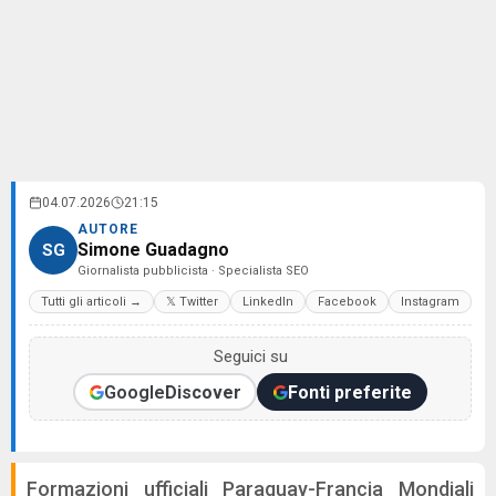
04.07.2026
21:15
AUTORE
Simone Guadagno
SG
Giornalista pubblicista · Specialista SEO
Tutti gli articoli →
𝕏 Twitter
LinkedIn
Facebook
Instagram
Seguici su
Google
Discover
Fonti preferite
Formazioni ufficiali Paraguay-Francia Mondiali