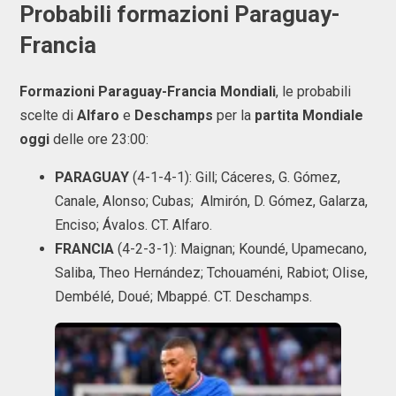
Probabili formazioni Paraguay-
Francia
Formazioni Paraguay-Francia Mondiali
, le probabili
scelte di
Alfaro
e
Deschamps
per la
partita Mondiale
oggi
delle ore 23:00:
PARAGUAY
(4-1-4-1): Gill; Cáceres, G. Gómez,
Canale, Alonso; Cubas; Almirón, D. Gómez, Galarza,
Enciso; Ávalos. CT. Alfaro.
FRANCIA
(4-2-3-1): Maignan; Koundé, Upamecano,
Saliba, Theo Hernández; Tchouaméni, Rabiot; Olise,
Dembélé, Doué; Mbappé. CT. Deschamps.