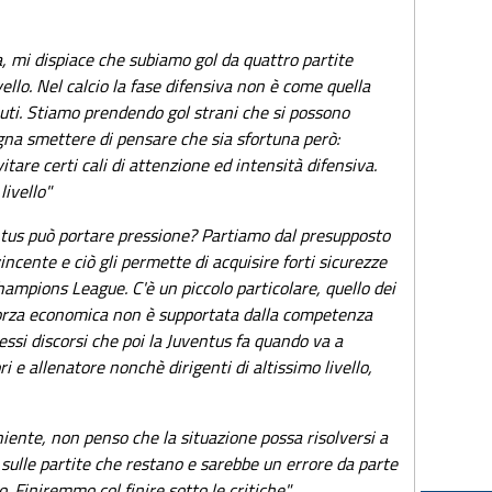
a, mi dispiace che subiamo gol da quattro partite
vello. Nel calcio la fase difensiva non è come quella
uti. Stiamo prendendo gol strani che si possono
ogna smettere di pensare che sia sfortuna però:
tare certi cali di attenzione ed intensità difensiva.
livello"
ntus può portare pressione? Partiamo dal presupposto
ncente e ciò gli permette di acquisire forti sicurezze
hampions League. C'è un piccolo particolare, quello dei
 forza economica non è supportata dalla competenza
essi discorsi che poi la Juventus fa quando va a
ri e allenatore nonchè dirigenti di altissimo livello,
iente, non penso che la situazione possa risolversi a
ulle partite che restano e sarebbe un errore da parte
. Finiremmo col finire sotto le critiche"