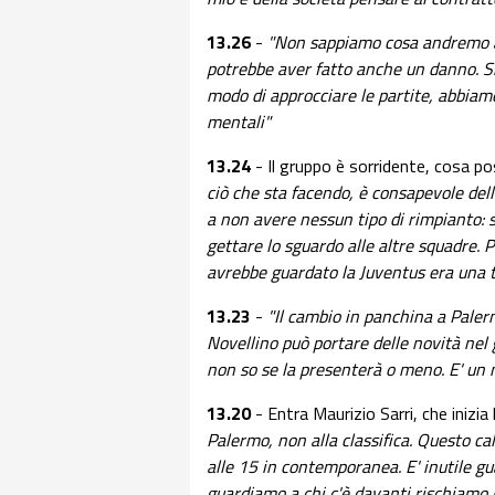
13.26
-
"Non sappiamo cosa andremo a
potrebbe aver fatto anche un danno. 
modo di approcciare le partite, abbiamo 
mentali"
13.24
- Il gruppo è sorridente, cosa p
ciò che sta facendo, è consapevole del
a non avere nessun tipo di rimpianto: 
gettare lo sguardo alle altre squadre. 
avrebbe guardato la Juventus era una t
13.23
-
"Il cambio in panchina a Palerm
Novellino può portare delle novità nel g
non so se la presenterà o meno. E' un 
13.20
- Entra Maurizio Sarri, che inizi
Palermo, non alla classifica. Questo ca
alle 15 in contemporanea. E' inutile gua
guardiamo a chi c'è davanti rischiamo 