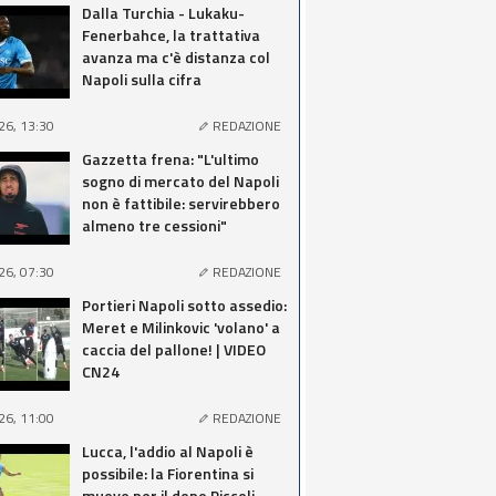
Dalla Turchia - Lukaku-
Fenerbahce, la trattativa
avanza ma c'è distanza col
Napoli sulla cifra
26, 13:30
REDAZIONE
Gazzetta frena: "L'ultimo
sogno di mercato del Napoli
non è fattibile: servirebbero
almeno tre cessioni"
26, 07:30
REDAZIONE
Portieri Napoli sotto assedio:
Meret e Milinkovic 'volano' a
caccia del pallone! | VIDEO
CN24
26, 11:00
REDAZIONE
Lucca, l'addio al Napoli è
possibile: la Fiorentina si
muove per il dopo Piccoli