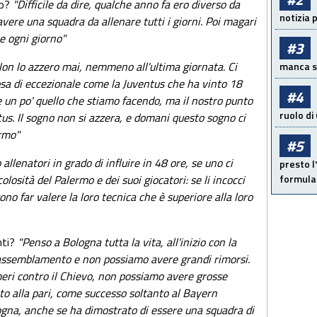
ro?
"Difficile da dire, qualche anno fa ero diverso da
notizia 
vere una squadra da allenare tutti i giorni. Poi magari
re ogni giorno"
#3
on lo azzero mai, nemmeno all'ultima giornata. Ci
manca sol
sa di eccezionale come la Juventus che ha vinto 18
#4
e un po' quello che stiamo facendo, ma il nostro punto
ruolo di
us. Il sogno non si azzera, e domani questo sogno ci
ermo"
#5
llenatori in grado di influire in 48 ore, se uno ci
presto l'
losità del Palermo e dei suoi giocatori: se li incocci
formula 
no far valere la loro tecnica che è superiore alla loro
nti?
"Penso a Bologna tutta la vita, all'inizio con la
assemblamento e non possiamo avere grandi rimorsi.
eri contro il Chievo, non possiamo avere grosse
to alla pari, come successo soltanto al Bayern
gna, anche se ha dimostrato di essere una squadra di