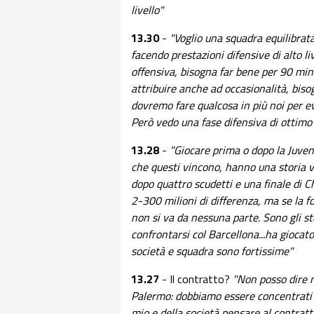
livello"
13.30
-
"Voglio una squadra equilibrat
facendo prestazioni difensive di alto li
offensiva, bisogna far bene per 90 min
attribuire anche ad occasionalità, bis
dovremo fare qualcosa in più noi per evi
Però vedo una fase difensiva di ottimo 
13.28
-
"Giocare prima o dopo la Juve
che questi vincono, hanno una storia vi
dopo quattro scudetti e una finale di C
2-300 milioni di differenza, ma se la
non si va da nessuna parte. Sono gli st
confrontarsi col Barcellona...ha giocato
società e squadra sono fortissime"
13.27
- Il contratto?
"Non posso dire n
Palermo: dobbiamo essere concentrati s
mio e della società pensare al contratto