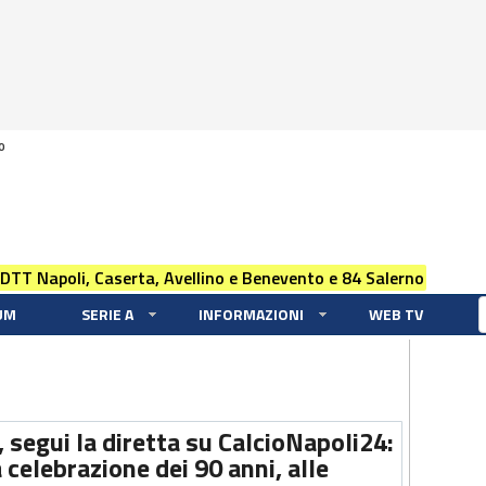
0
 DTT Napoli, Caserta, Avellino e Benevento e 84 Salerno
UM
SERIE A
INFORMAZIONI
WEB TV
 segui la diretta su CalcioNapoli24:
a celebrazione dei 90 anni, alle