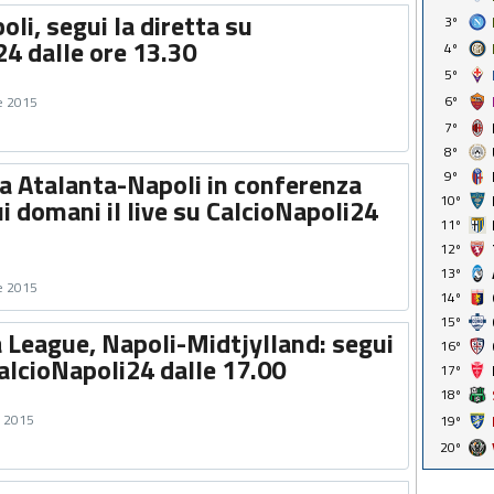
li, segui la diretta su
3º
24 dalle ore 13.30
4º
5º
6º
e 2015
7º
8º
ta Atalanta-Napoli in conferenza
9º
10º
 domani il live su CalcioNapoli24
11º
12º
13º
e 2015
14º
15º
a League, Napoli-Midtjylland: segui
16º
alcioNapoli24 dalle 17.00
17º
18º
e 2015
19º
20º