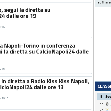
soffiare
, segui la diretta su
4 dalle ore 19
2016
a Napoli-Torino in conferenza
 la diretta su CalcioNapoli24 dalle
2016
 in diretta a Radio Kiss Kiss Napoli,
lcioNapoli24 dalle ore 13
CLASS
#
Sq
e 2015
1º
2º