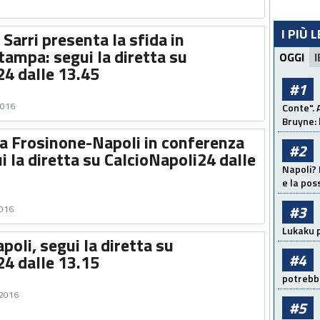
I PIÙ 
 Sarri presenta la sfida in
tampa: segui la diretta su
OGGI
I
24 dalle 13.45
#1
2016
Conte". 
Bruyne: 
ta Frosinone-Napoli in conferenza
#2
 la diretta su CalcioNapoli24 dalle
Napoli? 
e la pos
#3
2016
Lukaku p
oli, segui la diretta su
#4
24 dalle 13.15
potrebbe
 2016
#5