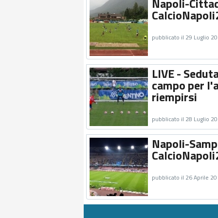
Napoli-Cittad
CalcioNapoli
pubblicato il 29 Luglio 2
LIVE - Seduta
campo per l'a
riempirsi
pubblicato il 28 Luglio 2
Napoli-Sampdo
CalcioNapoli
pubblicato il 26 Aprile 2