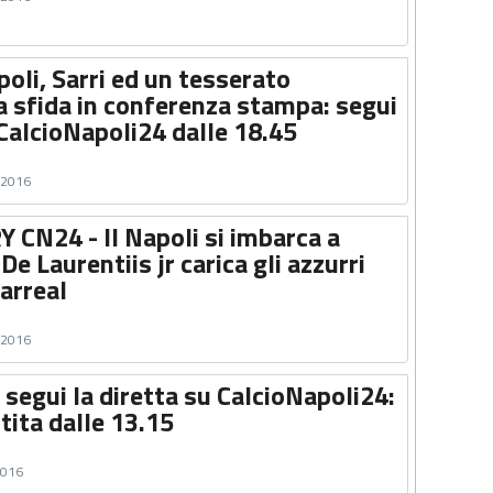
poli, Sarri ed un tesserato
a sfida in conferenza stampa: segui
 CalcioNapoli24 dalle 18.45
o 2016
CN24 - Il Napoli si imbarca a
De Laurentiis jr carica gli azzurri
larreal
o 2016
 segui la diretta su CalcioNapoli24:
tita dalle 13.15
2016