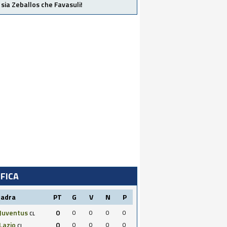
 sia Zeballos che Favasuli!
IFICA
uadra
PT
G
V
N
P
Juventus
0
0
0
0
0
CL
Lazio
0
0
0
0
0
CL