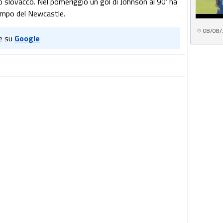
lo slovacco. Nel pomeriggio un gol di Johnson al 90’ ha
campo del Newcastle.
08/08/
e su
Google