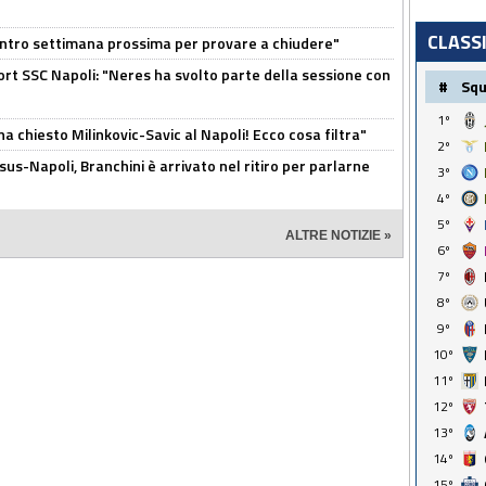
CLASS
contro settimana prossima per provare a chiudere"
port SSC Napoli: "Neres ha svolto parte della sessione con
#
Sq
1º
ha chiesto Milinkovic-Savic al Napoli! Ecco cosa filtra"
2º
us-Napoli, Branchini è arrivato nel ritiro per parlarne
3º
4º
5º
ALTRE NOTIZIE »
6º
7º
8º
9º
10º
11º
12º
13º
14º
15º