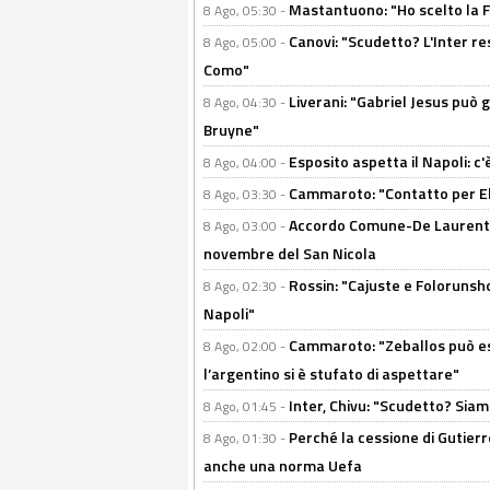
Mastantuono: "Ho scelto la Fi
8 Ago, 05:30 -
Canovi: "Scudetto? L'Inter re
8 Ago, 05:00 -
Como"
Liverani: "Gabriel Jesus può g
8 Ago, 04:30 -
Bruyne"
Esposito aspetta il Napoli: c
8 Ago, 04:00 -
Cammaroto: "Contatto per Elm
8 Ago, 03:30 -
Accordo Comune-De Laurentiis
8 Ago, 03:00 -
novembre del San Nicola
Rossin: "Cajuste e Folorunsh
8 Ago, 02:30 -
Napoli"
Cammaroto: "Zeballos può esse
8 Ago, 02:00 -
l’argentino si è stufato di aspettare"
Inter, Chivu: "Scudetto? Siam
8 Ago, 01:45 -
Perché la cessione di Gutierre
8 Ago, 01:30 -
anche una norma Uefa