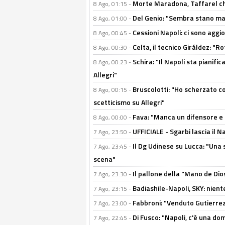
Morte Maradona, Taffarel cho
8 Ago, 01:15 -
Del Genio: "Sembra stano ma è 
8 Ago, 01:00 -
Cessioni Napoli: ci sono agg
8 Ago, 00:45 -
Celta, il tecnico Giráldez: "
8 Ago, 00:30 -
Schira: "Il Napoli sta pianifi
8 Ago, 00:23 -
Allegri"
Bruscolotti: "Ho scherzato co
8 Ago, 00:15 -
scetticismo su Allegri"
Fava: "Manca un difensore e u
8 Ago, 00:00 -
UFFICIALE - Sgarbi lascia il 
7 Ago, 23:50 -
Il Dg Udinese su Lucca: "Una 
7 Ago, 23:45 -
scena"
Il pallone della "Mano de Dio
7 Ago, 23:30 -
Badiashile-Napoli, SKY: niente
7 Ago, 23:15 -
Fabbroni: "Venduto Gutierrez
7 Ago, 23:00 -
Di Fusco: "Napoli, c'è una d
7 Ago, 22:45 -