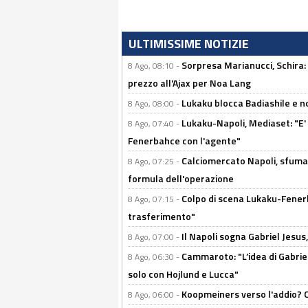
ULTIMISSIME NOTIZIE
Sorpresa Marianucci, Schira: "
8 Ago, 08:10 -
prezzo all'Ajax per Noa Lang
Lukaku blocca Badiashile e no
8 Ago, 08:00 -
Lukaku-Napoli, Mediaset: "E' f
8 Ago, 07:40 -
Fenerbahce con l'agente"
Calciomercato Napoli, sfuma 
8 Ago, 07:25 -
formula dell'operazione
Colpo di scena Lukaku-Fenerba
8 Ago, 07:15 -
trasferimento"
Il Napoli sogna Gabriel Jesu
8 Ago, 07:00 -
Cammaroto: "L’idea di Gabrie
8 Ago, 06:30 -
solo con Hojlund e Lucca"
Koopmeiners verso l'addio? C'è
8 Ago, 06:00 -