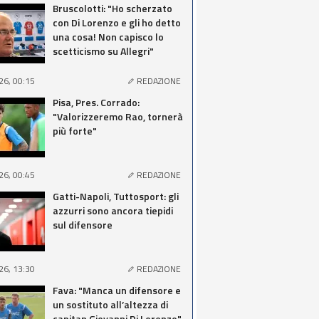
Bruscolotti: "Ho scherzato
con Di Lorenzo e gli ho detto
una cosa! Non capisco lo
scetticismo su Allegri"
26, 00:15
REDAZIONE
Pisa, Pres. Corrado:
"Valorizzeremo Rao, tornerà
più forte"
26, 00:45
REDAZIONE
Gatti-Napoli, Tuttosport: gli
azzurri sono ancora tiepidi
sul difensore
26, 13:30
REDAZIONE
Fava: "Manca un difensore e
un sostituto all’altezza di
capitan Giovanni Di Lorenzo"