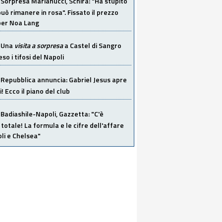
Sorpresa Marianucci, Schira: "Ha stupito
 può rimanere in rosa". Fissato il prezzo
 per Noa Lang
Una
visita a sorpresa
a Castel di Sangro
so i tifosi del Napoli
Repubblica annuncia: Gabriel Jesus apre
! Ecco il piano del club
Badiashile-Napoli, Gazzetta: "C'è
totale! La formula e le cifre dell'affare
li e Chelsea"