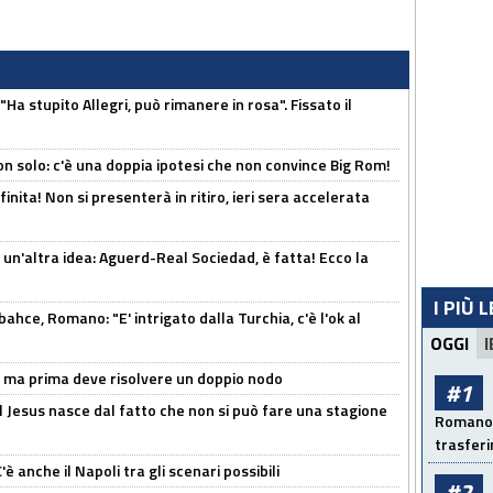
Ha stupito Allegri, può rimanere in rosa". Fissato il
n solo: c'è una doppia ipotesi che non convince Big Rom!
inita! Non si presenterà in ritiro, ieri sera accelerata
un'altra idea: Aguerd-Real Sociedad, è fatta! Ecco la
I PIÙ 
hce, Romano: "E' intrigato dalla Turchia, c'è l'ok al
OGGI
I
s, ma prima deve risolvere un doppio nodo
#1
l Jesus nasce dal fatto che non si può fare una stagione
Romano: 
trasfer
 anche il Napoli tra gli scenari possibili
#2