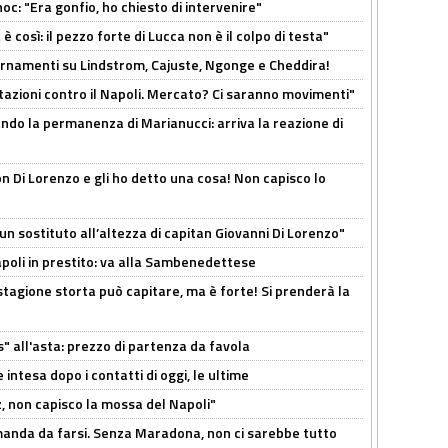
c: "Era gonfio, ho chiesto di intervenire"
così: il pezzo forte di Lucca non è il colpo di testa"
iornamenti su Lindstrom, Cajuste, Ngonge e Cheddira!
Rotazioni contro il Napoli. Mercato? Ci saranno movimenti"
cando la permanenza di Marianucci: arriva la reazione di
n Di Lorenzo e gli ho detto una cosa! Non capisco lo
n sostituto all’altezza di capitan Giovanni Di Lorenzo"
Napoli in prestito: va alla Sambenedettese
stagione storta può capitare, ma è forte! Si prenderà la
s" all'asta: prezzo di partenza da favola
 intesa dopo i contatti di oggi, le ultime
, non capisco la mossa del Napoli"
omanda da farsi. Senza Maradona, non ci sarebbe tutto