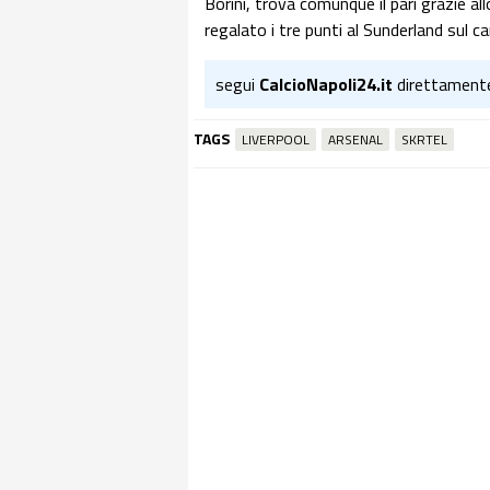
Borini, trova comunque il pari grazie al
regalato i tre punti al Sunderland sul 
segui
CalcioNapoli24.it
direttament
TAGS
LIVERPOOL
ARSENAL
SKRTEL