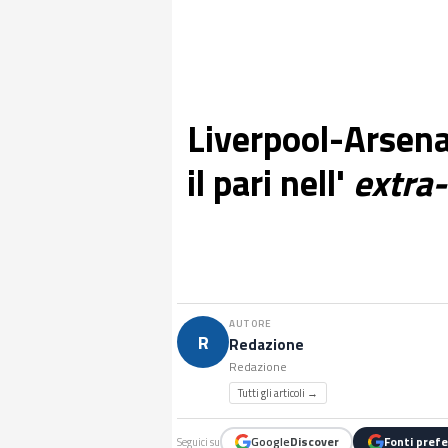
Liverpool-Arsena
il pari nell'
extra
AUTORE
R
Redazione
Redazione
Tutti gli articoli →
Google
Discover
Fonti prefe
Seguici su