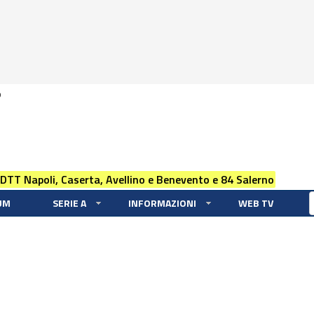
0
 DTT Napoli, Caserta, Avellino e Benevento e 84 Salerno
UM
SERIE A
INFORMAZIONI
WEB TV