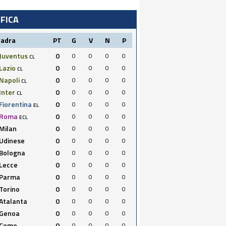
IFICA
uadra
PT
G
V
N
P
Juventus
0
0
0
0
0
CL
Lazio
0
0
0
0
0
CL
Napoli
0
0
0
0
0
CL
Inter
0
0
0
0
0
CL
Fiorentina
0
0
0
0
0
EL
Roma
0
0
0
0
0
ECL
Milan
0
0
0
0
0
Udinese
0
0
0
0
0
Bologna
0
0
0
0
0
Lecce
0
0
0
0
0
Parma
0
0
0
0
0
Torino
0
0
0
0
0
Atalanta
0
0
0
0
0
Genoa
0
0
0
0
0
Como
0
0
0
0
0