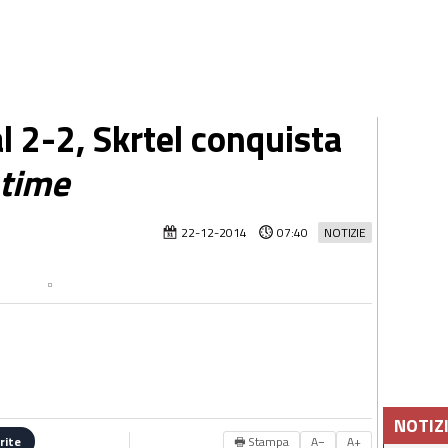
l 2-2, Skrtel conquista
-time
22-12-2014
07:40
NOTIZIE
NOTIZ
🖶 Stampa
A−
A+
rite