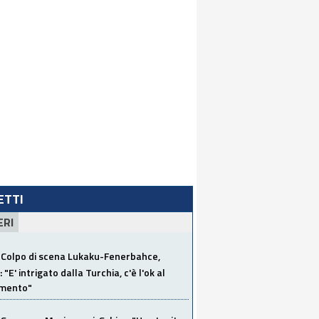
LETTI
ERI
Colpo di scena Lukaku-Fenerbahce,
"E' intrigato dalla Turchia, c'è l'ok al
imento"