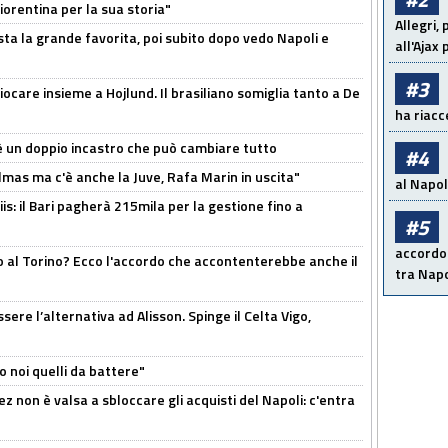
orentina per la sua storia"
Allegri,
sta la grande favorita, poi subito dopo vedo Napoli e
all'Ajax
#3
iocare insieme a Hojlund. Il brasiliano somiglia tanto a De
ha riacce
'è un doppio incastro che può cambiare tutto
#4
as ma c'è anche la Juve, Rafa Marin in uscita"
al Napoli
: il Bari pagherà 215mila per la gestione fino a
#5
accordo 
o al Torino? Ecco l'accordo che accontenterebbe anche il
tra Napo
re l’alternativa ad Alisson. Spinge il Celta Vigo,
o noi quelli da battere"
z non è valsa a sbloccare gli acquisti del Napoli: c'entra