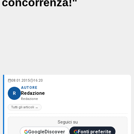
concorrenza!"
08.01.2015
16:20
AUTORE
Redazione
R
Redazione
Tutti gli articoli →
Seguici su
Google
Discover
Fonti preferite