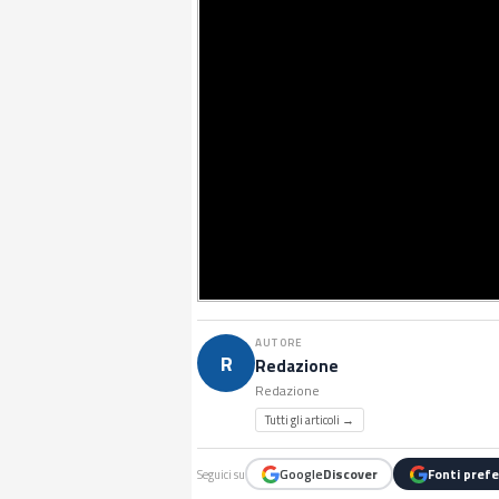
AUTORE
R
Redazione
Redazione
Tutti gli articoli →
Google
Discover
Fonti prefe
Seguici su