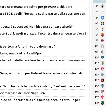
contro settimana prossima per provare a chiudere"
1º
2º
port SSC Napoli: "Neres ha svolto parte della sessione con
3º
4º
li, cosa è successo? Non bisogna pensare ai soldi"
5º
atori del Napoli in piazza, l'incontro dura un quarto d'ora |
6º
7º
o rispetto, ma Amorim vuole dominare"
8º
9º
 Lang: nuova offerta all'Ajax
10º
e ha fatto delle telefonate per prendere informazioni sul
11º
12º
 Sangro non solo per Gabriel Jesus: si decide il futuro di
13º
14º
 "Non ho parlato con Allegri di lui, i "se" nel mio lavoro..."
15º
16º
ciomercato di CalcioNapoli 24:
17º
calde nella trattativa col Chelsea: ecco la formula per
18º