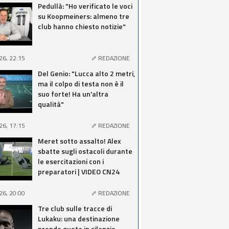
Pedullà: "Ho verificato le voci
su Koopmeiners: almeno tre
club hanno chiesto notizie"
26, 22:15
REDAZIONE
Del Genio: "Lucca alto 2 metri,
ma il colpo di testa non è il
suo forte! Ha un'altra
qualità"
26, 17:15
REDAZIONE
Meret sotto assalto! Alex
sbatte sugli ostacoli durante
le esercitazioni con i
preparatori | VIDEO CN24
26, 20:00
REDAZIONE
Tre club sulle tracce di
Lukaku: una destinazione
prende quota in silenzio