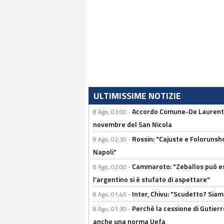
ULTIMISSIME NOTIZIE
Accordo Comune-De Laurentiis
8 Ago, 03:00 -
novembre del San Nicola
Rossin: "Cajuste e Folorunsh
8 Ago, 02:30 -
Napoli"
Cammaroto: "Zeballos può esse
8 Ago, 02:00 -
l’argentino si è stufato di aspettare"
Inter, Chivu: "Scudetto? Siam
8 Ago, 01:45 -
Perché la cessione di Gutierre
8 Ago, 01:30 -
anche una norma Uefa