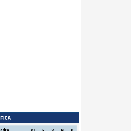
IFICA
uadra
PT
G
V
N
P