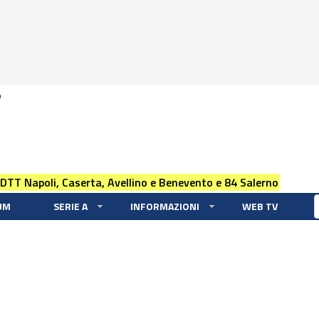
0
 DTT Napoli, Caserta, Avellino e Benevento e 84 Salerno
UM
SERIE A
INFORMAZIONI
WEB TV