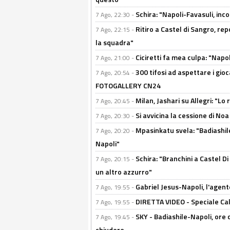
Schira: "Napoli-Favasuli, in
7 Ago, 22:30 -
Ritiro a Castel di Sangro, re
7 Ago, 22:15 -
la squadra"
Ciciretti fa mea culpa: "Napo
7 Ago, 21:00 -
300 tifosi ad aspettare i gioc
7 Ago, 20:54 -
FOTOGALLERY CN24
Milan, Jashari su Allegri: "L
7 Ago, 20:45 -
Si avvicina la cessione di Noa
7 Ago, 20:30 -
Mpasinkatu svela: "Badiashil
7 Ago, 20:20 -
Napoli"
Schira: "Branchini a Castel Di
7 Ago, 20:15 -
un altro azzurro"
Gabriel Jesus-Napoli, l'agente:
7 Ago, 19:55 -
DIRETTA VIDEO - Speciale Cal
7 Ago, 19:55 -
SKY - Badiashile-Napoli, ore 
7 Ago, 19:45 -
chiudere