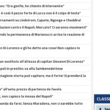
c: "Era gonfio, ho chiesto di intervenire"
così: il pezzo forte di Lucca non è il colpo di testa"
iornamenti su Lindstrom, Cajuste, Ngonge e Cheddira!
Rotazioni contro il Napoli. Mercato? Ci saranno movimenti"
cando la permanenza di Marianucci: arriva la reazione di
n Di Lorenzo e gli ho detto una cosa! Non capisco lo
n sostituto all’altezza di capitan Giovanni Di Lorenzo"
Napoli in prestito: va alla Sambenedettese
stagione storta può capitare, ma è forte! Si prenderà la
s" all'asta: prezzo di partenza da favola
, non capisco la mossa del Napoli"
CLASS
omanda da farsi. Senza Maradona, non ci sarebbe tutto
#
Sq