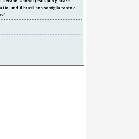
Liverani: "Gabriel Jesus può giocare
a Hojlund. Il brasiliano somiglia tanto a
ne"