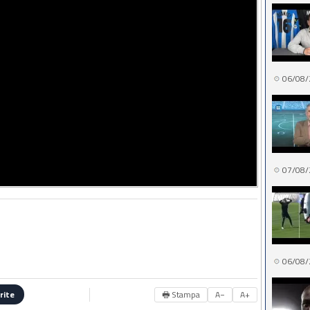
06/08/
07/08/
06/08/
🖶 Stampa
A−
A+
rite