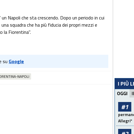
' un Napoli che sta crescendo. Dopo un periodo in cui
una squadra che ha più fiducia dei propri mezzi e
 la Fiorentina".
e su
Google
IORENTINA-NAPOLI
I PIÙ 
OGGI
I
#1
permanen
Allegri"
#2