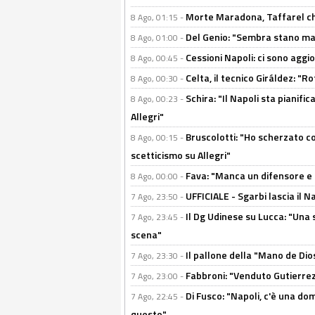
Morte Maradona, Taffarel cho
8 Ago, 01:15 -
Del Genio: "Sembra stano ma è 
8 Ago, 01:00 -
Cessioni Napoli: ci sono agg
8 Ago, 00:45 -
Celta, il tecnico Giráldez: "
8 Ago, 00:30 -
Schira: "Il Napoli sta pianifi
8 Ago, 00:23 -
Allegri"
Bruscolotti: "Ho scherzato co
8 Ago, 00:15 -
scetticismo su Allegri"
Fava: "Manca un difensore e u
8 Ago, 00:00 -
UFFICIALE - Sgarbi lascia il 
7 Ago, 23:50 -
Il Dg Udinese su Lucca: "Una 
7 Ago, 23:45 -
scena"
Il pallone della "Mano de Dio
7 Ago, 23:30 -
Fabbroni: "Venduto Gutierrez
7 Ago, 23:00 -
Di Fusco: "Napoli, c'è una d
7 Ago, 22:45 -
questo"