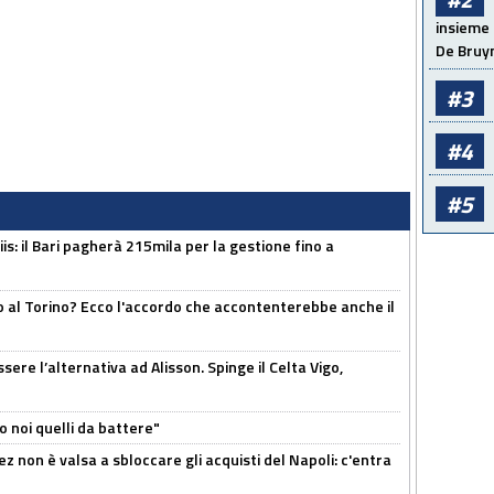
insieme 
De Bruy
#3
#4
#5
: il Bari pagherà 215mila per la gestione fino a
o al Torino? Ecco l'accordo che accontenterebbe anche il
re l’alternativa ad Alisson. Spinge il Celta Vigo,
o noi quelli da battere"
z non è valsa a sbloccare gli acquisti del Napoli: c'entra