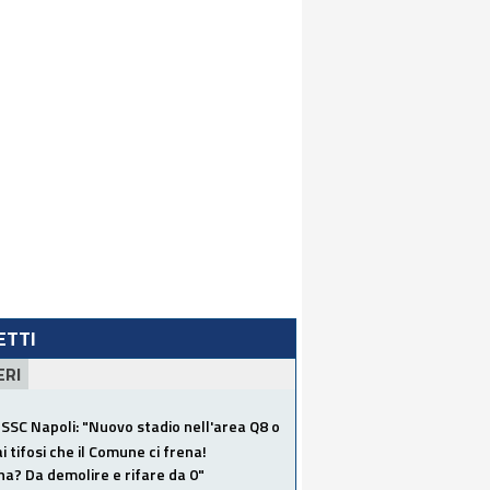
LETTI
ERI
SSC Napoli: "Nuovo stadio nell'area Q8 o
i tifosi che il Comune ci frena!
a? Da demolire e rifare da 0"