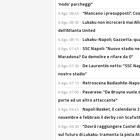
'nodo' parcheggi"
"Mancano i presupposti". Cos
6 Ago, 08:45 -
Lukaku non incrocerà mai Alleg
6 Ago, 08:30 -
dell'Atlanta United
Lukaku-Napoli, Gazzetta: qu
6 Ago, 08:15 -
SSC Napoli: "Nuovo stadio nel
6 Ago, 07:45 -
Maradona? Da demolire e rifare da 0"
De Laurentiis netto: "SSC Nap
6 Ago, 07:30 -
nostro stadio"
Retroscena Badiashile-Napoli:
6 Ago, 07:15 -
Pavarese: "De Bruyne vuole d
6 Ago, 07:00 -
porte ad un altro attaccante"
Napoli Basket, il calendario
6 Ago, 06:45 -
novembre e febbraio il derby con Scafati!
"Dovrà raggiungere Castel di
6 Ago, 06:30 -
sul futuro di Lukaku: tramonta la pista A