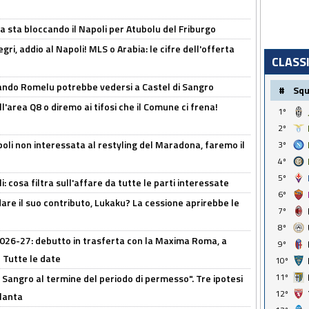
a sta bloccando il Napoli per Atubolu del Friburgo
ri, addio al Napoli! MLS o Arabia: le cifre dell'offerta
CLASS
ando Romelu potrebbe vedersi a Castel di Sangro
#
Sq
l'area Q8 o diremo ai tifosi che il Comune ci frena!
1º
2º
oli non interessata al restyling del Maradona, faremo il
3º
4º
5º
 cosa filtra sull'affare da tutte le parti interessate
6º
are il suo contributo, Lukaku? La cessione aprirebbe le
7º
8º
 2026-27: debutto in trasferta con la Maxima Roma, a
9º
 Tutte le date
10º
11º
 Sangro al termine del periodo di permesso". Tre ipotesi
12º
tlanta