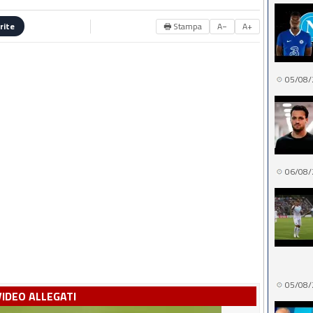
🖶 Stampa
A−
A+
rite
05/08/
06/08/
05/08/
VIDEO ALLEGATI