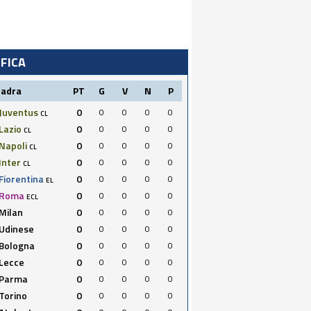
IFICA
uadra
PT
G
V
N
P
Juventus
0
0
0
0
0
CL
Lazio
0
0
0
0
0
CL
Napoli
0
0
0
0
0
CL
Inter
0
0
0
0
0
CL
Fiorentina
0
0
0
0
0
EL
Roma
0
0
0
0
0
ECL
Milan
0
0
0
0
0
Udinese
0
0
0
0
0
Bologna
0
0
0
0
0
Lecce
0
0
0
0
0
Parma
0
0
0
0
0
Torino
0
0
0
0
0