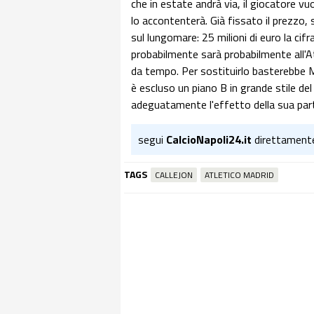
che in estate andrà via, il giocatore vu
lo accontenterà. Già fissato il prezzo, s
sul lungomare: 25 milioni di euro la cifr
probabilmente sarà probabilmente all'At
da tempo. Per sostituirlo basterebbe M
è escluso un piano B in grande stile d
adeguatamente l'effetto della sua pa
segui
CalcioNapoli24.it
direttament
TAGS
CALLEJON
ATLETICO MADRID