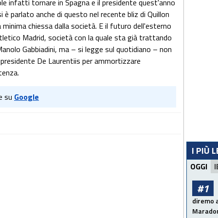
ole infatti tornare in Spagna e il presidente quest'anno
i è parlato anche di questo nel recente bliz di Quillon
a minima chiessa dalla società. E il futuro dell'esterno
letico Madrid, società con la quale sta già trattando
anolo Gabbiadini, ma – si legge sul quotidiano – non
el presidente De Laurentiis per ammortizzare
rtenza.
e su
Google
I PIÙ 
OGGI
I
#1
diremo a
Maradon