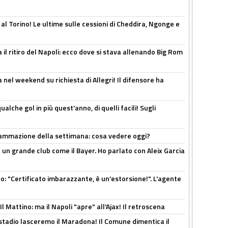
 al Torino! Le ultime sulle cessioni di Cheddira, Ngonge e
 il ritiro del Napoli: ecco dove si stava allenando Big Rom
 nel weekend su richiesta di Allegri! Il difensore ha
alche gol in più quest'anno, di quelli facili! Sugli
rammazione della settimana: cosa vedere oggi?
in un grande club come il Bayer. Ho parlato con Aleix Garcia
ito: "Certificato imbarazzante, è un'estorsione!". L'agente
 Mattino: ma il Napoli "apre" all'Ajax! Il retroscena
 stadio lasceremo il Maradona! Il Comune dimentica il