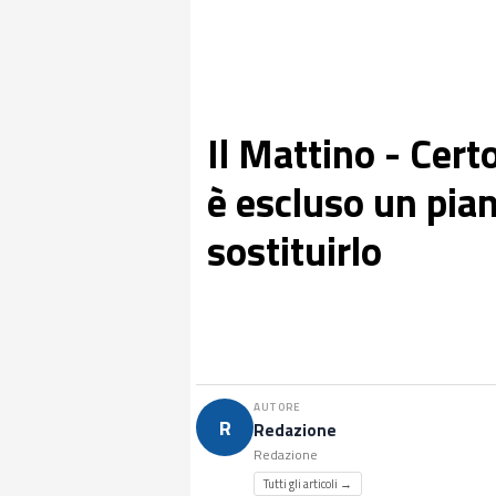
Il Mattino - Certo
è escluso un pian
sostituirlo
AUTORE
R
Redazione
Redazione
Tutti gli articoli →