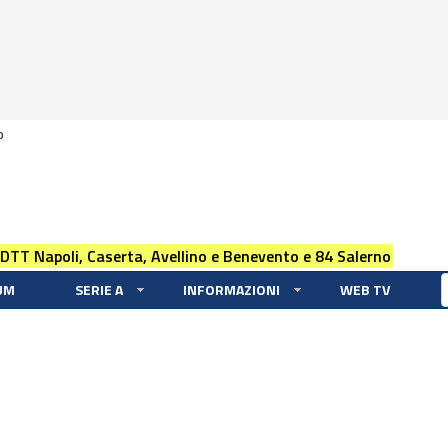
0
 DTT Napoli, Caserta, Avellino e Benevento e 84 Salerno
UM
SERIE A
INFORMAZIONI
WEB TV