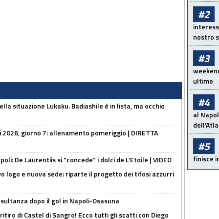
#2
interess
nostro s
#3
weekend!
ultime
#4
lla situazione Lukaku. Badiashile è in lista, ma occhio
al Napol
dell'Atl
li 2026, giorno 7: allenamento pomeriggio | DIRETTA
#5
finisce i
apoli: De Laurentiis si "concede" i dolci de L'Etoile | VIDEO
 logo e nuova sede: riparte il progetto dei tifosi azzurri
esultanza dopo il gol in Napoli-Osasuna
ritiro di Castel di Sangro! Ecco tutti gli scatti con Diego