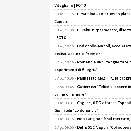
Vitagliano | FOTO
Il Mattino - Folorunsho piace
6 Ago, 11:15 -
Cajuste
Lukaku in "permesso", diserta
6 Ago, 11:00 -
| FOTO
Badiashile-Napoli, accelerata
6 Ago, 10:45 -
deciso: azzurri o Premier
Politano a KKN: "Voglio fare qu
6 Ago, 10:15 -
esperimenti di Allegri..."
Palinsesto CN24 TV, la prog
6 Ago, 10:05 -
Gutierrez: "Felice di essere 
6 Ago, 09:45 -
prima di firmare"
Cagliari, il DG attacca Espos
6 Ago, 09:31 -
Giuffredi: "Lo denuncio"
Noa Lang non è sul mercato, Il
6 Ago, 09:15 -
Dalla SSC Napoli: "Col nuovo
6 Ago, 09:00 -