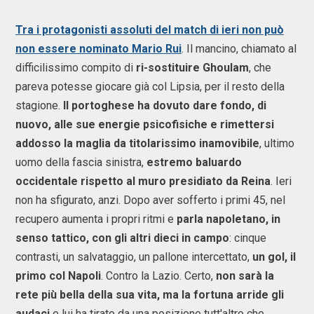
Tra i protagonisti assoluti del match di ieri non può
non essere nominato Mario Rui
. Il mancino, chiamato al
difficilissimo compito di
ri-sostituire Ghoulam
, che
pareva potesse giocare già col Lipsia, per il resto della
stagione.
Il portoghese ha dovuto dare fondo, di
nuovo, alle sue energie psicofisiche e rimettersi
addosso la maglia da titolarissimo inamovibile
, ultimo
uomo della fascia sinistra,
estremo baluardo
occidentale rispetto al muro presidiato da Reina
. Ieri
non ha sfigurato, anzi. Dopo aver sofferto i primi 45, nel
recupero aumenta i propri ritmi e
parla napoletano, in
senso tattico, con gli altri dieci in campo
: cinque
contrasti, un salvataggio, un pallone intercettato,
un gol, il
primo col Napoli
. Contro la Lazio. Certo,
non sarà la
rete più bella della sua vita, ma la fortuna arride gli
audaci
e lui ha tirato da una posizione tutt'altro che