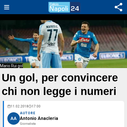
Mario Rui gol
Un gol, per convincere
chi non legge i numeri
11.02.2018
17:00
AUTORE
Antonio Anacleria
AA
Giornalista