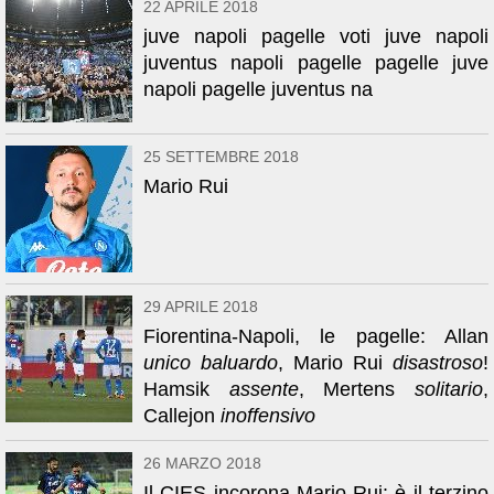
22 APRILE 2018
juve napoli pagelle voti juve napoli
juventus napoli pagelle pagelle juve
napoli pagelle juventus na
25 SETTEMBRE 2018
Mario Rui
29 APRILE 2018
Fiorentina-Napoli, le pagelle: Allan
unico baluardo
, Mario Rui
disastroso
!
Hamsik
assente
, Mertens
solitario
,
Callejon
inoffensivo
26 MARZO 2018
Il CIES incorona Mario Rui: è il terzino