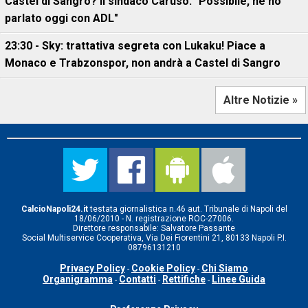
Castel di Sangro? Il sindaco Caruso: "Possibile, ne ho
parlato oggi con ADL"
23:30 - Sky: trattativa segreta con Lukaku! Piace a
Monaco e Trabzonspor, non andrà a Castel di Sangro
Altre Notizie »
CalcioNapoli24.it
testata giornalistica n.46 aut. Tribunale di Napoli del
18/06/2010 - N. registrazione ROC-27006.
Direttore responsabile: Salvatore Passante
Social Multiservice Cooperativa, Via Dei Fiorentini 21, 80133 Napoli P.I.
08796131210
Privacy Policy
Cookie Policy
Chi Siamo
-
-
Organigramma
Contatti
Rettifiche
Linee Guida
-
-
-