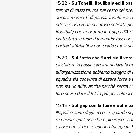
15.22 -
Su Tonelli, Koulibaly ed il pa
minuti di cazzate, ma nel resto del pr
ancora momenti di pausa. Tonelli è arr
difesa è una zona di campo delicata 
Koulibaly che andranno in Coppa d'Afri
protestato, è fuori dal mondo: fossi un
portieri affidabili e non credo che la s
15.20 -
Sul fatto che Sarri sia il ver
calciatori. Io posso cercare di dare le i
all'organizzazione abbiamo bisogno di 
squadra sia convinta di essere forte 
non sia un alibi, anche perchè senza H
loro dovrà dare il 5% in più per colmar
15.18 -
Sul gap con la Juve e sulle p
Napoli ci sono degli eccessi, quando si
ma esiste qualcosa che è più importante
calore che si riceve qui non ha eguali. 