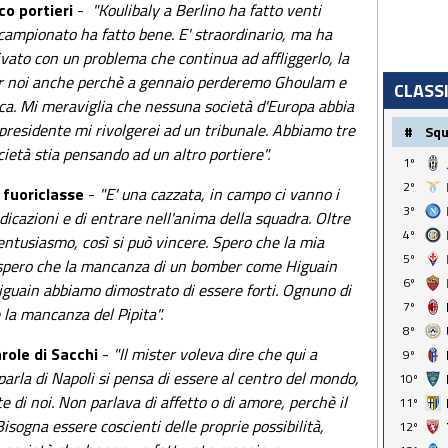
rco portieri
-
"Koulibaly a Berlino ha fatto venti
ecampionato ha fatto bene. E' straordinario, ma ha
ivato con un problema che continua ad affliggerlo, la
per noi anche perchè a gennaio perderemo Ghoulam e
CLASS
ca. Mi meraviglia che nessuna società d'Europa abbia
 presidente mi rivolgerei ad un tribunale. Abbiamo tre
#
Sq
ocietà stia pensando ad un altro portiere".
1º
2º
o fuoriclasse
-
"E' una cazzata, in campo ci vanno i
3º
ndicazioni e di entrare nell'anima della squadra. Oltre
4º
entusiasmo, così si può vincere. Spero che la mia
5º
e spero che la mancanza di un bomber come Higuain
6º
iguain abbiamo dimostrato di essere forti. Ognuno di
7º
e la mancanza del Pipita".
8º
arole di Sacchi
-
"Il mister voleva dire che qui a
9º
 parla di Napoli si pensa di essere al centro del mondo,
10º
 di noi. Non parlava di affetto o di amore, perchè il
11º
Bisogna essere coscienti delle proprie possibilità,
12º