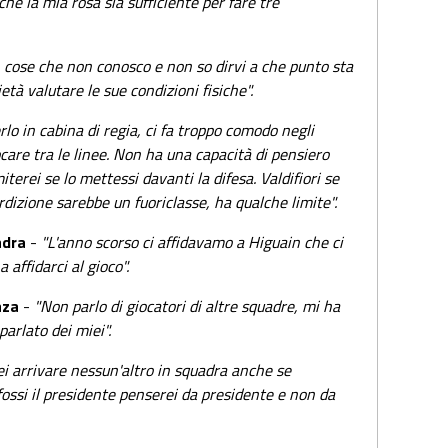
he la mia rosa sia sufficiente per fare tre
 cose che non conosco e non so dirvi a che punto sta
ietà valutare le sue condizioni fisiche".
rlo in cabina di regia, ci fa troppo comodo negli
ocare tra le linee. Non ha una capacità di pensiero
iterei se lo mettessi davanti la difesa. Valdifiori se
erdizione sarebbe un fuoriclasse, ha qualche limite".
adra
-
"L'anno scorso ci affidavamo a Higuain che ci
 affidarci al gioco".
aza
-
"Non parlo di giocatori di altre squadre, mi ha
arlato dei miei".
ei arrivare nessun'altro in squadra anche se
 fossi il presidente penserei da presidente e non da