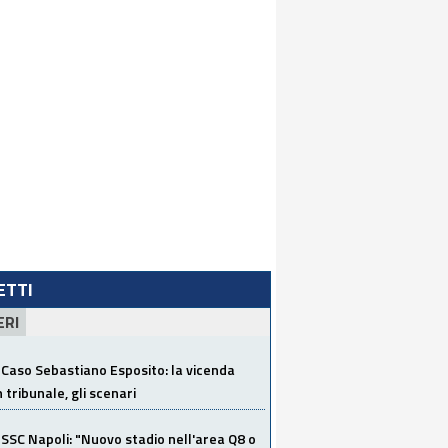
LETTI
ERI
Caso Sebastiano Esposito: la vicenda
n tribunale, gli scenari
SSC Napoli: "Nuovo stadio nell'area Q8 o