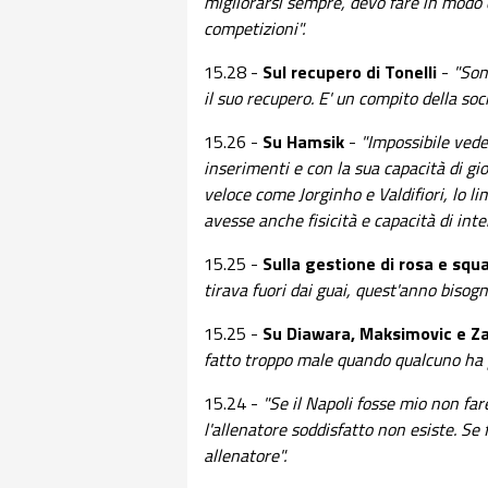
migliorarsi sempre, devo fare in modo c
competizioni".
15.28 -
Sul recupero di Tonelli
-
"Son
il suo recupero. E' un compito della soc
15.26 -
Su Hamsik
-
"Impossibile vede
inserimenti e con la sua capacità di gi
veloce come Jorginho e Valdifiori, lo lim
avesse anche fisicità e capacità di int
15.25 -
Sulla gestione di rosa e squ
tirava fuori dai guai, quest'anno bisogna
15.25 -
Su Diawara, Maksimovic e Z
fatto troppo male quando qualcuno ha p
15.24 -
"Se il Napoli fosse mio non far
l'allenatore soddisfatto non esiste. Se
allenatore".