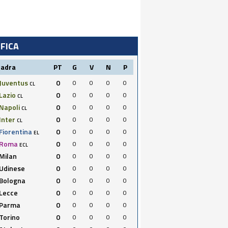
IFICA
uadra
PT
G
V
N
P
Juventus
0
0
0
0
0
CL
Lazio
0
0
0
0
0
CL
Napoli
0
0
0
0
0
CL
Inter
0
0
0
0
0
CL
Fiorentina
0
0
0
0
0
EL
Roma
0
0
0
0
0
ECL
Milan
0
0
0
0
0
Udinese
0
0
0
0
0
Bologna
0
0
0
0
0
Lecce
0
0
0
0
0
Parma
0
0
0
0
0
Torino
0
0
0
0
0