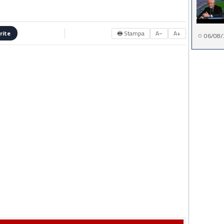
🖶 Stampa
A−
A+
rite
06/08/