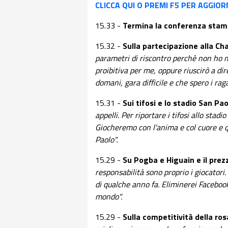
CLICCA QUI O PREMI F5 PER AGGIORN
15.33 -
Termina la conferenza sta
15.32 -
Sulla partecipazione alla C
parametri di riscontro perchè non ho m
proibitiva per me, oppure riuscirò a di
domani, gara difficile e che spero i rag
15.31 -
Sui tifosi e lo stadio San Pa
appelli. Per riportare i tifosi allo sta
Giocheremo con l'anima e col cuore e q
Paolo".
15.29 -
Su Pogba e Higuain e il prezz
responsabilità sono proprio i giocatori
di qualche anno fa. Eliminerei Facebook
mondo".
15.29 -
Sulla competitività della ros