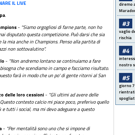
ARE IL LIVE
diremo a
Maradon
mpa
.
#3
hampions
-
"Siamo orgogliosi di farne parte, non ho
vaglio d
ai disputato questa competizione. Può darsi che sia
rischia
re la mia anche in Champions. Penso alla partita di
azzi non sottovalutino".
#4
interess
olo
-
"Non andremo lontano se continuiamo a fare
nostro s
dio bisogna che scendiamo in campo e facciamo risultato.
uesto farà in modo che un po' di gente ritorni al San
#5
giorno 7
rientrat
o delle loro cessioni
-
"Gli ultimi ad avere delle
spogliato
. Questo contesto calcio mi piace poco, preferivo quello
 e tutti i social, ma mi devo adeguare a questo
a
-
"Per mentalità sono uno che si impone di