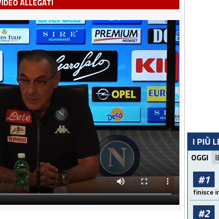
VIDEO ALLEGATI
I PIÙ 
OGGI
I
#1
finisce i
#2