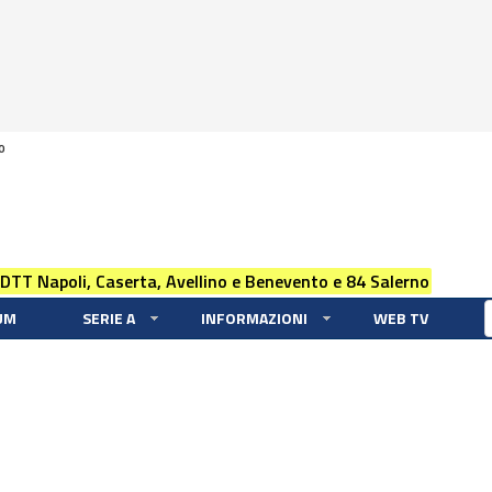
0
 DTT Napoli, Caserta, Avellino e Benevento e 84 Salerno
UM
SERIE A
INFORMAZIONI
WEB TV