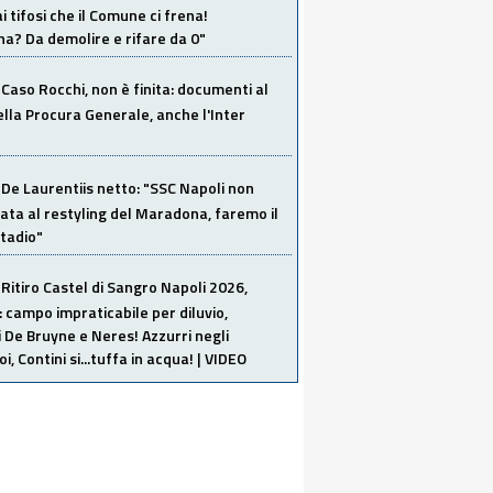
i tifosi che il Comune ci frena!
a? Da demolire e rifare da 0"
Caso Rocchi, non è finita: documenti al
ella Procura Generale, anche l'Inter
De Laurentiis netto: "SSC Napoli non
ata al restyling del Maradona, faremo il
tadio"
Ritiro Castel di Sangro Napoli 2026,
: campo impraticabile per diluvio,
i De Bruyne e Neres! Azzurri negli
i, Contini si...tuffa in acqua! | VIDEO