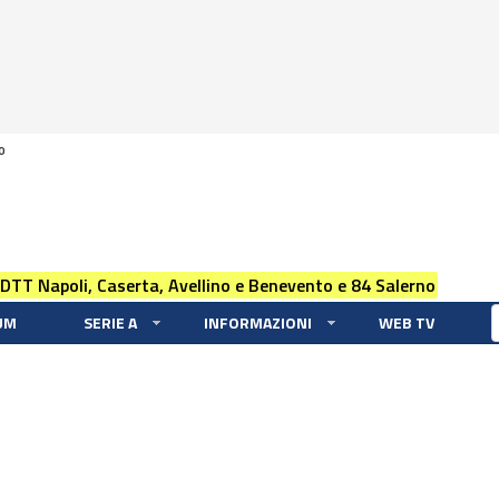
0
 DTT Napoli, Caserta, Avellino e Benevento e 84 Salerno
UM
SERIE A
INFORMAZIONI
WEB TV