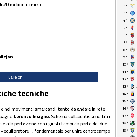
di
20 milioni di euro
.
2º
3º
4º
5º
6º
7º
8º
llejon
.
9º
10º
11º
Callejon
12º
13º
stiche tecniche
14º
15º
ti e nei movimenti smarcanti, tanto da andare in rete
16º
ompagno
Lorenzo Insigne
. Schema collaudatissimo tra i
17º
e alla perfezione con i giusti tempi da parte dei due
18º
n «equilibratore», fondamentale per unire centrocampo
19º