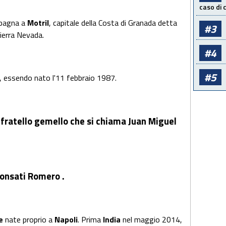
caso di
Spagna a
Motril
, capitale della Costa di Granada detta
#3
Sierra Nevada.
#4
#5
, essendo nato l'11 febbraio 1987.
fratello
gemello che si chiama
Juan Miguel
Ponsati Romero
.
ie
nate proprio a
Napoli
. Prima
India
nel maggio 2014,