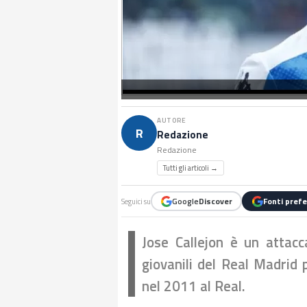
AUTORE
R
Redazione
Redazione
Tutti gli articoli →
Google
Discover
Fonti prefe
Seguici su
Jose Callejon è un attacc
giovanili del Real Madrid 
nel 2011 al Real.