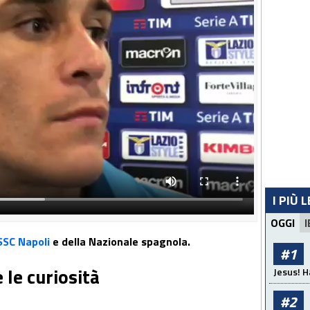
I PIÙ 
OGGI
I
SSC Napoli
e della Nazionale spagnola.
#1
e le curiosità
Jesus! H
#2