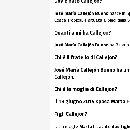
Dov'è nato Callejon?
José María Callejón Bueno
nasce in 
Costa Tropical, è situata ai piedi della 
Quanti anni ha Callejon?
José María Callejón Bueno
ha 31 anni
Chi è il fratello di Callejon
?
José María Callejón Bueno ha un 
Callejón
.
Chi è la moglie di Callejon?
Il
19 giugno 2015
sposa
Marta 
Figli Callejon?
Dalla moglie
Marta
ha avuto
due figl