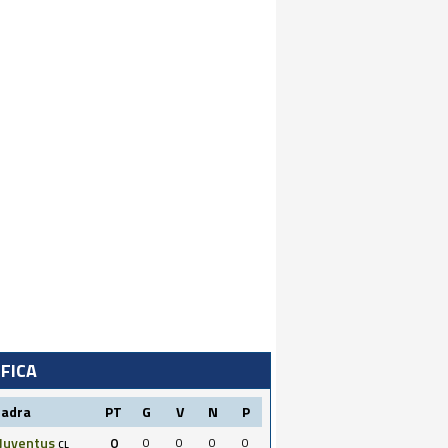
IFICA
uadra
PT
G
V
N
P
Juventus
0
0
0
0
0
CL