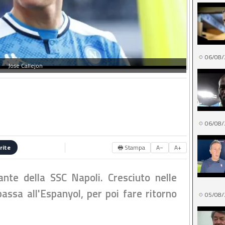
06/08/
Jose Callejon
06/08/
🖶 Stampa
A−
A+
rite
ante della SSC Napoli. Cresciuto nelle
passa all'Espanyol, per poi fare ritorno
05/08/