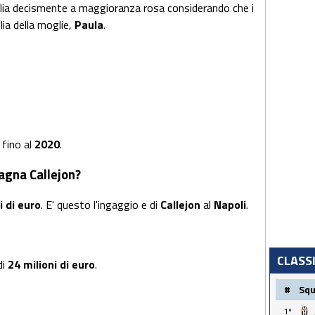
glia decismente a maggioranza rosa considerando che i
lia della moglie,
Paula
.
i
fino al
2020
.
agna Callejon?
i di euro
. E' questo l'ingaggio e di
Callejon
al
Napoli
.
CLASS
di
24 milioni di euro
.
#
Sq
1º