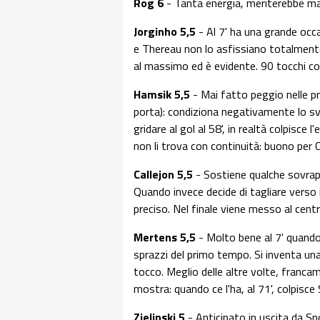
Rog 6
- Tanta energia, meriterebbe m
Jorginho 5,5
- Al 7' ha una grande occ
e Thereau non lo asfissiano totalmente
al massimo ed è evidente. 90 tocchi co
Hamsik 5,5
- Mai fatto peggio nelle pr
porta): condiziona negativamente lo svi
gridare al gol al 58', in realtà colpisce 
non li trova con continuità: buono per Ca
Callejon 5,5
- Sostiene qualche sovrapp
Quando invece decide di tagliare verso
preciso. Nel finale viene messo al cent
Mertens 5,5
- Molto bene al 7' quando 
sprazzi del primo tempo. Si inventa una 
tocco. Meglio delle altre volte, franc
mostra: quando ce l'ha, al 71', colpisce 
Zielinski 5
- Anticipato in uscita da Spo