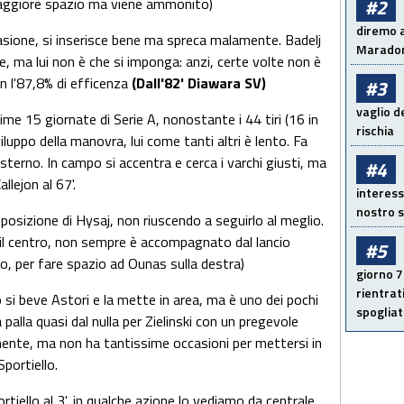
aggiore spazio ma viene ammonito)
#2
diremo a
asione, si inserisce bene ma spreca malamente. Badelj
Maradon
, ma lui non è che si imponga: anzi, certe volte non è
n l'87,8% di efficenza
(Dall'82' Diawara SV)
#3
vaglio d
ime 15 giornate di Serie A, nonostante i 44 tiri (16 in
rischia
luppo della manovra, lui come tanti altri è lento. Fa
l'esterno. In campo si accentra e cerca i varchi giusti, ma
#4
llejon al 67'.
interess
nostro s
osizione di Hysaj, non riuscendo a seguirlo al meglio.
 il centro, non sempre è accompagnato dal lancio
#5
ro, per fare spazio ad Ounas sulla destra)
giorno 7
rientrat
si beve Astori e la mette in area, ma è uno dei pochi
spogliato
palla quasi dal nulla per Zielinski con un pregevole
amente, ma non ha tantissime occasioni per mettersi in
Sportiello.
rtiello al 3', in qualche azione lo vediamo da centrale