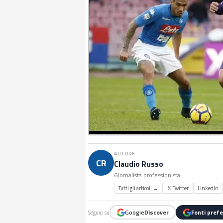
AUTORE
CR
Claudio Russo
Giornalista professionista
Tutti gli articoli →
𝕏 Twitter
LinkedIn
Google
Discover
Fonti prefe
Seguici su