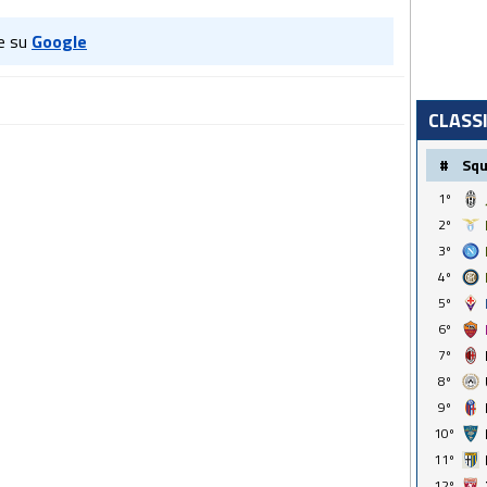
e su
Google
CLASS
#
Sq
1º
2º
3º
4º
5º
6º
7º
8º
9º
10º
11º
12º