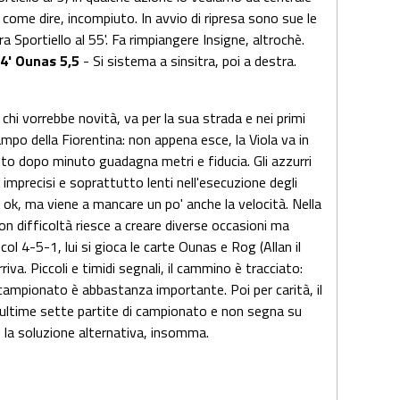
come dire, incompiuto. In avvio di ripresa sono sue le
a Sportiello al 55'. Fa rimpiangere Insigne, altrochè.
74' Ounas 5,5
- Si sistema a sinsitra, poi a destra.
chi vorrebbe novità, va per la sua strada e nei primi
po della Fiorentina: non appena esce, la Viola va in
uto dopo minuto guadagna metri e fiducia. Gli azzurri
' imprecisi e soprattutto lenti nell'esecuzione degli
, ok, ma viene a mancare un po' anche la velocità. Nella
on difficoltà riesce a creare diverse occasioni ma
i col 4-5-1, lui si gioca le carte Ounas e Rog (Allan il
riva. Piccoli e timidi segnali, il cammino è tracciato:
n campionato è abbastanza importante. Poi per carità, il
le ultime sette partite di campionato e non segna su
 la soluzione alternativa, insomma.