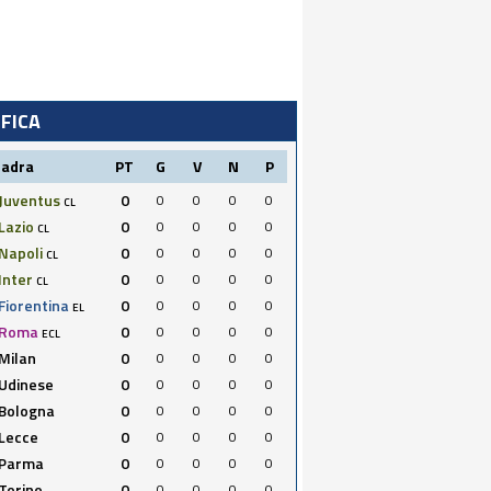
IFICA
uadra
PT
G
V
N
P
Juventus
0
0
0
0
0
CL
Lazio
0
0
0
0
0
CL
Napoli
0
0
0
0
0
CL
Inter
0
0
0
0
0
CL
Fiorentina
0
0
0
0
0
EL
Roma
0
0
0
0
0
ECL
Milan
0
0
0
0
0
Udinese
0
0
0
0
0
Bologna
0
0
0
0
0
Lecce
0
0
0
0
0
Parma
0
0
0
0
0
Torino
0
0
0
0
0