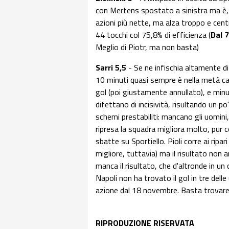
con Mertens spostato a sinistra ma è, 
azioni più nette, ma alza troppo e centr
44 tocchi col 75,8% di efficienza (
Dal 
Meglio di Piotr, ma non basta)
Sarri 5,5
- Se ne infischia altamente di 
10 minuti quasi sempre è nella metà cam
gol (poi giustamente annullato), e min
difettano di incisività, risultando un po
schemi prestabiliti: mancano gli uomini
ripresa la squadra migliora molto, pur c
sbatte su Sportiello. Pioli corre ai ripar
migliore, tuttavia) ma il risultato non ar
manca il risultato, che d'altronde in u
Napoli non ha trovato il gol in tre del
azione dal 18 novembre. Basta trovare
RIPRODUZIONE RISERVATA