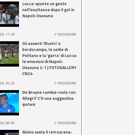
Lucca: spunta un gesto
nell'esultanza dopo il gol in
Napoli-Osasuna
26, 11:30
REDAZIONE
Gli assenti 'illustri' a
bordocampo, la volée di
Politano e la 'garra' di Lucca:
le emozioni di Napoli-
Osasuna 2-1 | FOTOGALLERY
CN24
26, 20:25
REDAZIONE
De Bruyne cambia ruolo con
Allegri? C'è una suggestiva
ipotesi
26, 08:30
REDAZIONE
Alvino svela il retroscena: