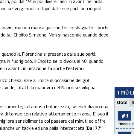
h, poi dal 19' in poi diversi lanci in avanti nel nulla
ione si svolge molto di più dalle sue parti perciò può
 avvio, ma non manca qualche tocco sbagliato - pochi
ruvido sul Cholito Simeone. Non si nasconde quando deve
uando la Fiorentina si presenta dalle sue parti,
 in fuorigioco. Il Cholito se lo divora al 40' quando
he in avanti, in un'azione fa anche l'esterno.
ico Chiesa, sale al limite in occasione del gol
 vede, infatti la manovra del Napoli si sviluppa
I PIÙ 
OGGI
I
isicamente, la famosa brillantezza, se escludiamo una
ura di tempo con relativo atterramento in area. E' suo il
#1
, migliora sensibilmente col passare dei minuti ed offre
finisce i
i anche un tackle ed una palla intercettata (
Dal 77'