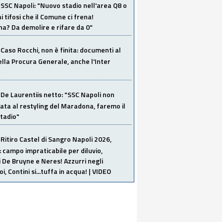
SSC Napoli: "Nuovo stadio nell'area Q8 o
i tifosi che il Comune ci frena!
a? Da demolire e rifare da 0"
Caso Rocchi, non è finita: documenti al
ella Procura Generale, anche l'Inter
De Laurentiis netto: "SSC Napoli non
ata al restyling del Maradona, faremo il
tadio"
Ritiro Castel di Sangro Napoli 2026,
: campo impraticabile per diluvio,
i De Bruyne e Neres! Azzurri negli
i, Contini si...tuffa in acqua! | VIDEO