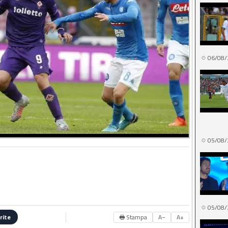
06/08/
05/08/
05/08/
🖶 Stampa
A−
A+
rite