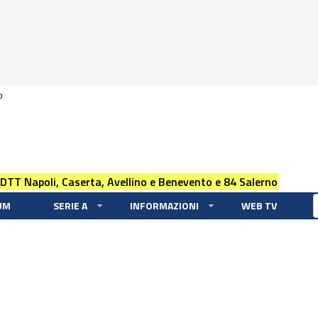
0
 DTT Napoli, Caserta, Avellino e Benevento e 84 Salerno
UM
SERIE A
INFORMAZIONI
WEB TV