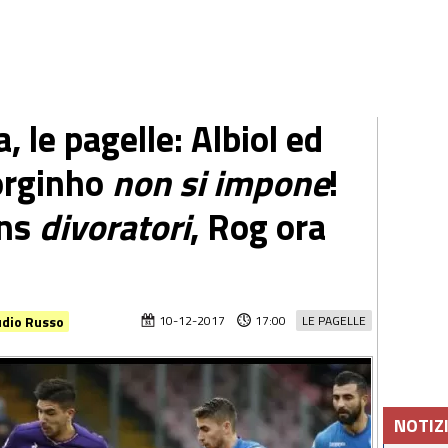
, le pagelle: Albiol ed
Jorginho
non si impone
!
ens
divoratori
, Rog ora
audio Russo
10-12-2017
17:00
LE PAGELLE
NOTIZ