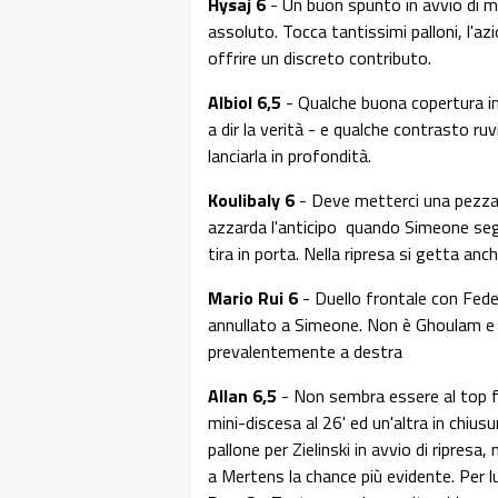
Hysaj 6
- Un buon spunto in avvio di matc
assoluto. Tocca tantissimi palloni, l'az
offrire un discreto contributo.
Albiol 6,5
- Qualche buona copertura in
a dir la verità - e qualche contrasto 
lanciarla in profondità.
Koulibaly 6
- Deve metterci una pezza q
azzarda l'anticipo quando Simeone segna
tira in porta. Nella ripresa si getta anc
Mario Rui 6
- Duello frontale con Feder
annullato a Simeone. Non è Ghoulam e si
prevalentemente a destra
Allan 6,5
- Non sembra essere al top f
mini-discesa al 26' ed un'altra in chius
pallone per Zielinski in avvio di ripresa
a Mertens la chance più evidente. Per lu