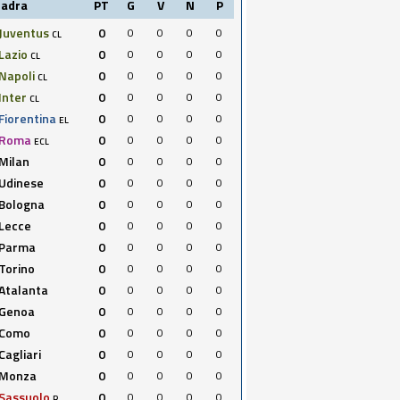
uadra
PT
G
V
N
P
Juventus
0
0
0
0
0
CL
Lazio
0
0
0
0
0
CL
Napoli
0
0
0
0
0
CL
Inter
0
0
0
0
0
CL
Fiorentina
0
0
0
0
0
EL
Roma
0
0
0
0
0
ECL
Milan
0
0
0
0
0
Udinese
0
0
0
0
0
Bologna
0
0
0
0
0
Lecce
0
0
0
0
0
Parma
0
0
0
0
0
Torino
0
0
0
0
0
Atalanta
0
0
0
0
0
Genoa
0
0
0
0
0
Como
0
0
0
0
0
Cagliari
0
0
0
0
0
Monza
0
0
0
0
0
Sassuolo
0
0
0
0
0
R