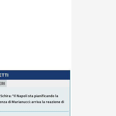
LETTI
ERI
Schira: "Il Napoli sta pianificando la
za di Marianucci: arriva la reazione di