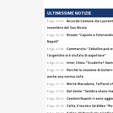
ULTIMISSIME NOTIZIE
Accordo Comune-De Laurentiis
8 Ago, 03:00 -
novembre del San Nicola
Rossin: "Cajuste e Folorunsh
8 Ago, 02:30 -
Napoli"
Cammaroto: "Zeballos può esse
8 Ago, 02:00 -
l’argentino si è stufato di aspettare"
Inter, Chivu: "Scudetto? Siam
8 Ago, 01:45 -
Perché la cessione di Gutierre
8 Ago, 01:30 -
anche una norma Uefa
Morte Maradona, Taffarel cho
8 Ago, 01:15 -
Del Genio: "Sembra stano ma è 
8 Ago, 01:00 -
Cessioni Napoli: ci sono agg
8 Ago, 00:45 -
Celta, il tecnico Giráldez: "
8 Ago, 00:30 -
Schira: "Il Napoli sta pianifi