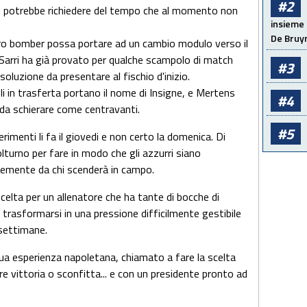
#2
nte, potrebbe richiedere del tempo che al momento non
insieme 
De Bruy
vero bomber possa portare ad un cambio modulo verso il
Sarri ha già provato per qualche scampolo di match
#3
luzione da presentare al fischio d'inizio.
li in trasferta portano il nome di Insigne, e Mertens
#4
a da schierare come centravanti.
#5
erimenti li fa il giovedi e non certo la domenica. Di
lturno per fare in modo che gli azzurri siano
ntemente da chi scenderà in campo.
celta per un allenatore che ha tante di bocche di
trasformarsi in una pressione difficilmente gestibile
e settimane.
 sua esperienza napoletana, chiamato a fare la scelta
re vittoria o sconfitta... e con un presidente pronto ad