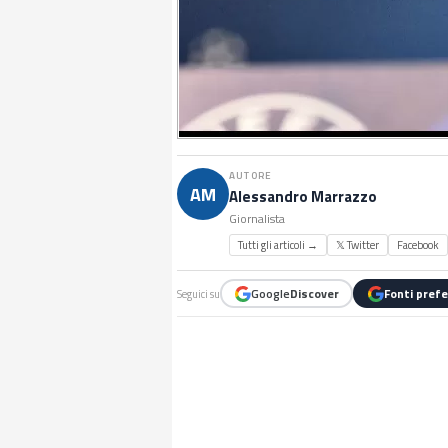
AUTORE
AM
Alessandro Marrazzo
Giornalista
Tutti gli articoli →
𝕏 Twitter
Facebook
Google
Discover
Fonti prefe
Seguici su