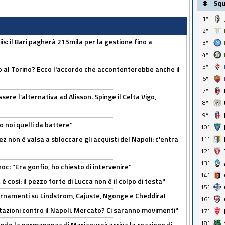
#
Sq
1º
2º
: il Bari pagherà 215mila per la gestione fino a
3º
4º
5º
o al Torino? Ecco l'accordo che accontenterebbe anche il
6º
7º
re l’alternativa ad Alisson. Spinge il Celta Vigo,
8º
9º
o noi quelli da battere"
10º
z non è valsa a sbloccare gli acquisti del Napoli: c'entra
11º
12º
13º
c: "Era gonfio, ho chiesto di intervenire"
14º
così: il pezzo forte di Lucca non è il colpo di testa"
15º
iornamenti su Lindstrom, Cajuste, Ngonge e Cheddira!
16º
Rotazioni contro il Napoli. Mercato? Ci saranno movimenti"
17º
18º
cando la permanenza di Marianucci: arriva la reazione di