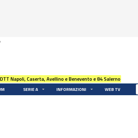
0
 DTT Napoli, Caserta, Avellino e Benevento e 84 Salerno
UM
SERIE A
INFORMAZIONI
WEB TV