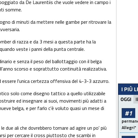
ppoggiato da De Laurentiis che vuole vedere in campo i
enti somme.
ogno di minuti da mettere nelle gambe per ritrovare la
vversaria.
mber di razza e da 3 mesi a questa parte ha la
quando veste i panni della punta centrale.
inario e senza il peso del ballottaggio con il belga
ell'anno scorso e soprattutto continuità realizzativa.
d essere l'unica certezza offensiva del 4-3-3 azzurro.
I PIÙ 
tico solo come disegno tattico a quello utilizzabile
OGGI
I
ostruire ed insegnare ai suoi, movimenti più adatti a
 nueve belga, e per farlo c'è voluto quasi un mese di
#1
permanen
le due ali che dovrebbero tornare ad agire un po' più
Allegri"
rsi per cercare il cross piuttosto che scambi in