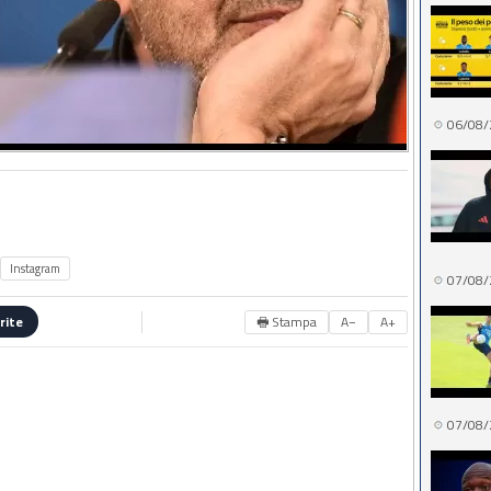
06/08/
Instagram
07/08/
🖶 Stampa
A−
A+
rite
07/08/