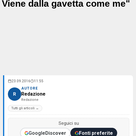
Viene dalla gavetta come me"
23.09.2016
11:55
AUTORE
Redazione
R
Redazione
Tutti gli articoli →
Seguici su
Google
Discover
Fonti preferite