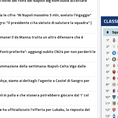
l'hotel del ritiro del Napoli! Big Rom vuole accettare
a le cifre: "Al Napoli massimo 5 mln, svelato l'ingaggio"
CLASS
ro: "Il presidente ci ha vietato di salutare la squadra" |
#
Sq
mane! Il ds Manna tratta un altro difensore che è
1º
2º
Fonti preferite": aggiungi subito CN24 per non perderti le
3º
4º
5º
ammazione della settimana: Napoli-Celta Vigo dalle
6º
7º
çe, siamo ai dettagli: l'agente a Castel di Sangro per
8º
9º
li in palla e che stasera potrebbero giocare dal 1' col
10º
11º
 ha ufficializzato l'offerta per Lukaku, la risposta del
12º
13º