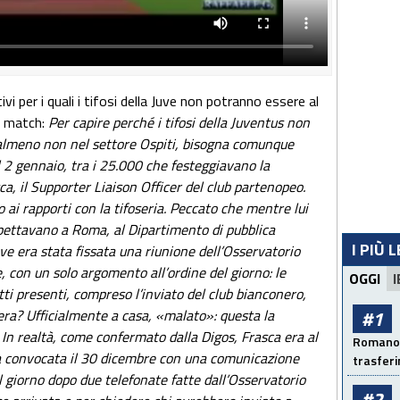
i per i quali i tifosi della Juve non potranno essere al
l match:
Per capire perché i tifosi della Juventus non
 almeno non nel settore Ospiti, bisogna comunque
l 2 gennaio, tra i 25.000 che festeggiavano la
a, il Supporter Liaison Officer del club partenopeo.
o ai rapporti con la tifoseria. Peccato che mentre lui
spettavano a Roma, al Dipartimento di pubblica
I PIÙ 
ove era stata fissata una riunione dell’Osservatorio
, con un solo argomento all’ordine del giorno: le
OGGI
I
tti presenti, compreso l’inviato del club bianconero,
era? Ufficialmente a casa, «malato»: questa la
#1
 In realtà, come confermato dalla Digos, Frasca era al
Romano: 
ta convocata il 30 dicembre con una comunicazione
trasfer
 il giorno dopo due telefonate fatte dall’Osservatorio
#2