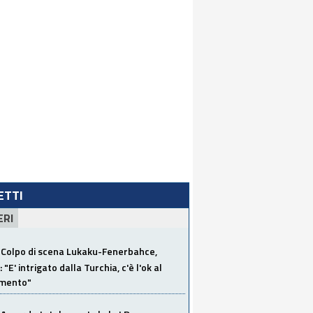
LETTI
ERI
Colpo di scena Lukaku-Fenerbahce,
"E' intrigato dalla Turchia, c'è l'ok al
imento"