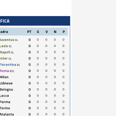
IFICA
uadra
PT
G
V
N
P
Juventus
0
0
0
0
0
CL
Lazio
0
0
0
0
0
CL
Napoli
0
0
0
0
0
CL
Inter
0
0
0
0
0
CL
Fiorentina
0
0
0
0
0
EL
Roma
0
0
0
0
0
ECL
Milan
0
0
0
0
0
Udinese
0
0
0
0
0
Bologna
0
0
0
0
0
Lecce
0
0
0
0
0
Parma
0
0
0
0
0
Torino
0
0
0
0
0
Atalanta
0
0
0
0
0