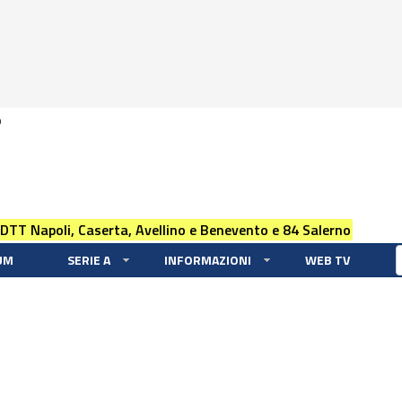
0
 DTT Napoli, Caserta, Avellino e Benevento e 84 Salerno
UM
SERIE A
INFORMAZIONI
WEB TV