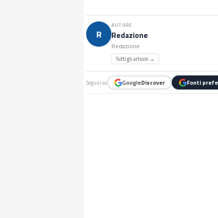
AUTORE
R
Redazione
Redazione
Tutti gli articoli →
Google
Discover
Fonti prefe
Seguici su