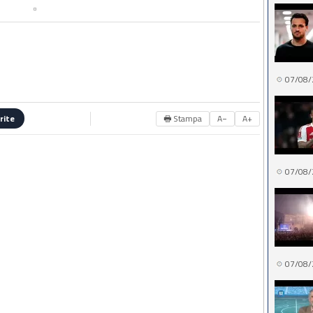
07/08/
🖶 Stampa
A−
A+
rite
07/08/
07/08/