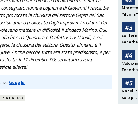
e arrivata e per chiedere chi avrebbero inviato a
 ha consegnato nome e cognome di Giovanni Frasca. Se
Moretto:
Yildirim"
tto provocato la chiusura del settore Ospiti del San
orriso amaro provocato dagli improvvisi malanni dei
#3
volevano mettere in difficoltà il sindaco Marino. Qui,
conferma
lla fine da Questura e Prefettura di Napoli, a cui
Fenerb
gersi: la chiusura del settore. Questo, almeno, è il
 Juve. Anche perché tutto era stato predisposto, e per
#4
trasferta. Il 17 dicembre l’Osservatorio aveva
"Addio i
sima allerta’.
Fenerba
#5
e su
Google
Napoli p
solo pr
PPA ITALIANA