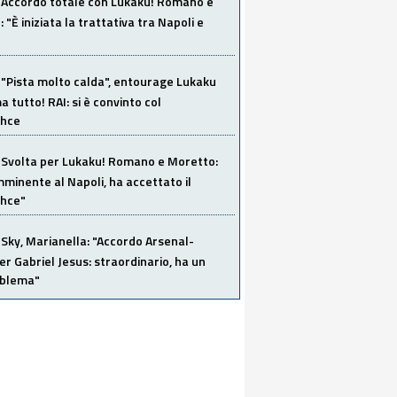
Accordo totale con Lukaku! Romano e
 "È iniziata la trattativa tra Napoli e
"Pista molto calda", entourage Lukaku
 tutto! RAI: si è convinto col
ahce
Svolta per Lukaku! Romano e Moretto:
mminente al Napoli, ha accettato il
hce"
Sky, Marianella: "Accordo Arsenal-
er Gabriel Jesus: straordinario, ha un
oblema"