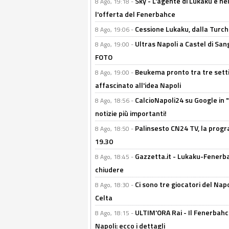
Sky - L'agente di Lukaku è nel
8 Ago, 19:18 -
l'offerta del Fenerbahce
Cessione Lukaku, dalla Turchi
8 Ago, 19:06 -
Ultras Napoli a Castel di Sang
8 Ago, 19:00 -
FOTO
Beukema pronto tra tre setti
8 Ago, 19:00 -
affascinato all'idea Napoli
CalcioNapoli24 su Google in "
8 Ago, 18:56 -
notizie più importanti!
Palinsesto CN24 TV, la progr
8 Ago, 18:50 -
19.30
Gazzetta.it - Lukaku-Fenerbah
8 Ago, 18:45 -
chiudere
Ci sono tre giocatori del Napo
8 Ago, 18:30 -
Celta
ULTIM'ORA Rai - Il Fenerbahce
8 Ago, 18:15 -
Napoli: ecco i dettagli