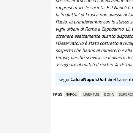
per sincerarsi che la convocazione foss
rappresentare le società. E il Napoli
la ‘malattia’ di Frasca non avesse di fa
Paolo, la prenderemmo con lo stesso s
vigili urbani di Roma a Capodanno. Lì, 
ottenere esattamente quanto disposto a
l’Osservatorio è stato costretto a rivol
sospetto che hanno al ministero e alla
tempo, perché si evitasse il divieto di 
assegnato al match il rischio-4, di ‘mas
segui
CalcioNapoli24.it
direttament
TAGS
NAPOLI
JUVENTUS
DOHA
SUPERCO