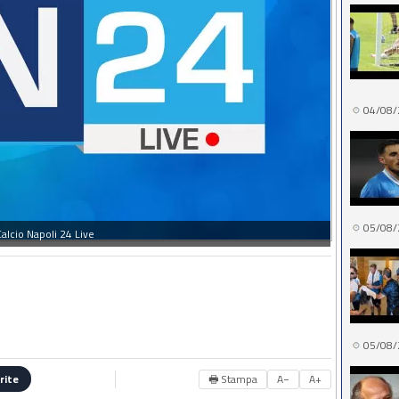
04/08/
05/08/
alcio Napoli 24 Live
05/08/
🖶 Stampa
A−
A+
rite