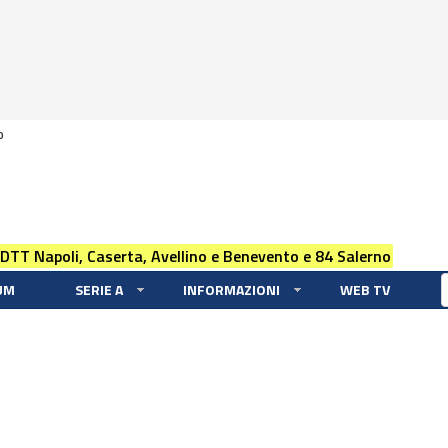
0
 DTT Napoli, Caserta, Avellino e Benevento e 84 Salerno
UM
SERIE A
INFORMAZIONI
WEB TV