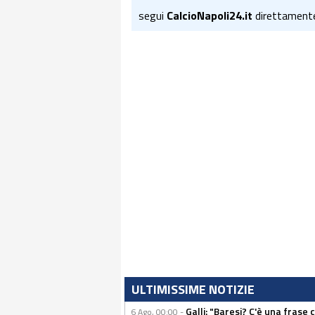
segui
CalcioNapoli24.it
direttament
ULTIMISSIME NOTIZIE
Galli: "Baresi? C'è una frase
6 Ago, 00:00 -