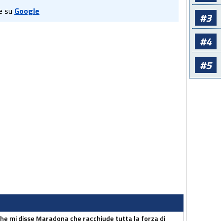
e su
Google
#3
#4
#5
 che mi disse Maradona che racchiude tutta la forza di