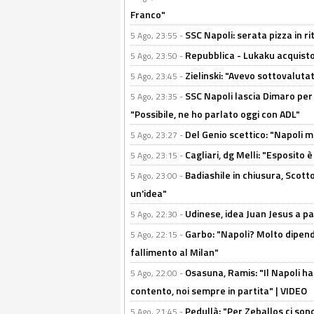
Franco"
SSC Napoli: serata pizza in ri
5 Ago, 23:55 -
Repubblica - Lukaku acquisto
5 Ago, 23:50 -
Zielinski: "Avevo sottovaluta
5 Ago, 23:45 -
SSC Napoli lascia Dimaro per 
5 Ago, 23:35 -
"Possibile, ne ho parlato oggi con ADL"
Del Genio scettico: "Napoli m
5 Ago, 23:27 -
Cagliari, dg Melli: "Esposito
5 Ago, 23:15 -
Badiashile in chiusura, Scotto
5 Ago, 23:00 -
un'idea"
Udinese, idea Juan Jesus a p
5 Ago, 22:30 -
Garbo: "Napoli? Molto dipender
5 Ago, 22:15 -
fallimento al Milan"
Osasuna, Ramis: "Il Napoli ha
5 Ago, 22:00 -
contento, noi sempre in partita" | VIDEO
Pedullà: "Per Zeballos ci son
5 Ago, 21:45 -