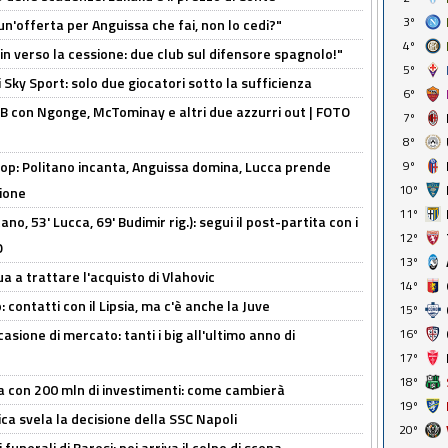
3º
un'offerta per Anguissa che fai, non lo cedi?"
4º
n verso la cessione: due club sul difensore spagnolo!"
5º
 Sky Sport: solo due giocatori sotto la sufficienza
6º
 con Ngonge, McTominay e altri due azzurri out | FOTO
7º
8º
op: Politano incanta, Anguissa domina, Lucca prende
9º
10º
zione
11º
no, 53' Lucca, 69' Budimir rig.): segui il post-partita con i
12º
O
13º
ua a trattare l'acquisto di Vlahovic
14º
 contatti con il Lipsia, ma c'è anche la Juve
15º
asione di mercato: tanti i big all'ultimo anno di
16º
17º
18º
a con 200 mln di investimenti: come cambierà
19º
ca svela la decisione della SSC Napoli
20º
funerali di Baresi: poi arriva il colpo di scena