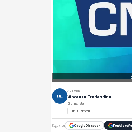
C
AUTORE
VC
Vincenzo Credendino
Giornalista
Tutti gli articoli →
Google
Discover
Fonti prefe
Seguici su