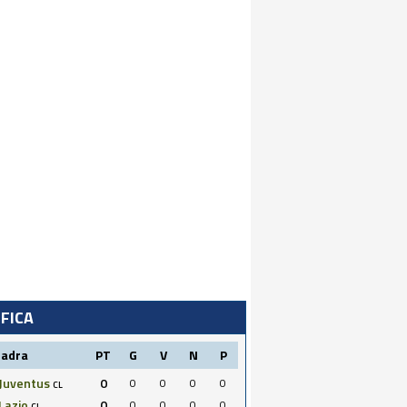
IFICA
uadra
PT
G
V
N
P
Juventus
0
0
0
0
0
CL
Lazio
0
0
0
0
0
CL