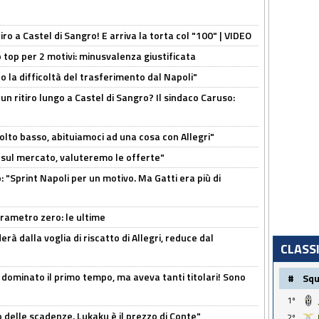
tiro a Castel di Sangro! E arriva la torta col "100" | VIDEO
 top per 2 motivi: minusvalenza giustificata
to la difficoltà del trasferimento dal Napoli"
un ritiro lungo a Castel di Sangro? Il sindaco Caruso:
olto basso, abituiamoci ad una cosa con Allegri"
 è sul mercato, valuteremo le offerte"
: "Sprint Napoli per un motivo. Ma Gatti era più di
arametro zero: le ultime
à dalla voglia di riscatto di Allegri, reduce dal
CLASS
 dominato il primo tempo, ma aveva tanti titolari! Sono
#
Sq
1º
o delle scadenze. Lukaku è il prezzo di Conte"
2º