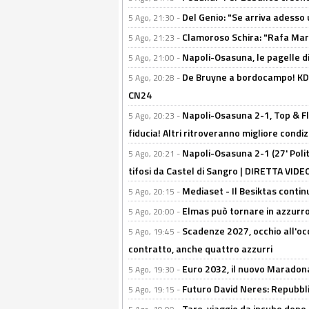
Del Genio: "Se arriva adesso 
5 Ago, 21:30 -
Clamoroso Schira: "Rafa Mari
5 Ago, 21:23 -
Napoli-Osasuna, le pagelle di
5 Ago, 21:00 -
De Bruyne a bordocampo! KDB
5 Ago, 20:28 -
CN24
Napoli-Osasuna 2-1, Top & Fl
5 Ago, 20:23 -
fiducia! Altri ritroveranno migliore condi
Napoli-Osasuna 2-1 (27' Polita
5 Ago, 20:21 -
tifosi da Castel di Sangro | DIRETTA VIDE
Mediaset - Il Besiktas contin
5 Ago, 20:15 -
Elmas può tornare in azzurro:
5 Ago, 20:00 -
Scadenze 2027, occhio all'occ
5 Ago, 19:45 -
contratto, anche quattro azzurri
Euro 2032, il nuovo Maradon
5 Ago, 19:30 -
Futuro David Neres: Repubbli
5 Ago, 19:15 -
Tare, viaggio da incubo dopo i 