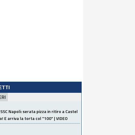
LETTI
ERI
SSC Napoli: serata pizza in ritiro a Castel
o! E arriva la torta col "100" | VIDEO