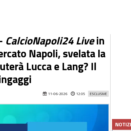
-
CalcioNapoli24 Live
in
rcato Napoli, svelata la
aluterà Lucca e Lang? Il
 ingaggi
11-06-2026
12:05
ESCLUSIVE
NOTIZ