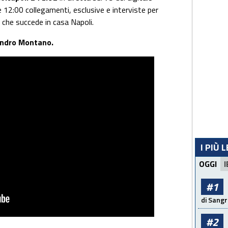
e 12:00 collegamenti, esclusive e interviste per
 che succede in casa Napoli.
sandro Montano.
I PIÙ 
OGGI
I
#1
di Sangr
#2