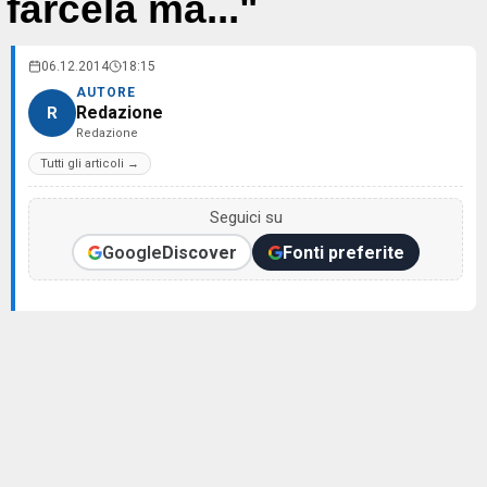
farcela ma..."
06.12.2014
18:15
AUTORE
Redazione
R
Redazione
Tutti gli articoli →
Seguici su
Google
Discover
Fonti preferite